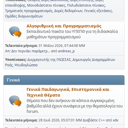
επανάληψης
Μονοδιάστατοι πίνακες
Πολυδιάστατοι πίνακες
Τμηματικός προγραμματισμός
Δομές δεδομένων
Γενικές εξετάσεις
Ομάδες διαγωνισμάτων
Αλγοριθμική και Προγραμματισμός
Εκπαιδευτικό πακέτο του ΥΠΕΠΘ για τη διδασκαλία
μαθημάτων προγραμματισμού
Τελευταίο μήνυμα:
31 Μαΐου 2026, 07:44:08 ΜΜ
Απ: Δεν περνάει παράμετρ...
από
andreas_p
Υποπίνακες
Διερμηνευτής της ΓΛΩΣΣΑΣ
Δημιουργός Διαγραμμάτων
Ροής
Ψευδογλώσσα
Γενικά
Γενικά Παιδαγωγικά, Επιστημονικά και
Τεχνικά Θέματα
Θέματα που δεν ανήκουν σε κάποια συγκεκριμένη
βαθμίδα αλλά έχουν συνάφεια με την θεματολογία του
forum.
Τελευταίο μήνυμα:
28 Ιουλ 2026, 05:07:01 ΜΜ
Διαβάστε C++
από
xdv