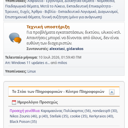
Υποπίνακες
Ασφάλεια - Εργονομία
Διοικητικά Θέματα - Νομοθεσία
Παιδαγωγικά Θέματα
Μετά το Λύκειο
Εκπαιδευτική Επικαιρότητα -
Έρευνες
Ευχές
Άρθρα - Βιβλία - Εκπαιδευτικό Λογισμικό
Διαγωνισμοί
Επιστημονικά Θέματα
Γενική συζήτηση (μόνο για ανάγνωση)
Τεχνική υποστήριξη
Για προβλήματα εγκαταστάσεων, δικτύου, υλικού κτλ.
Απαντήσεις μπορεί να δίνονται από όλους, δεν είναι
ευθύνη των διαχειριστών.
Συντονιστές:
alexxtasi
,
gidarakos
Τελευταίο μήνυμα:
10 Ιουλ 2026, 01:59:40 ΠΜ
Απ: Windows 11 updates σ...
από
milios
Υποπίνακες
Linux
Το Στέκι των Πληροφορικών - Κέντρο Πληροφοριών
Ημερολόγιο Προσεχώς
Προσεχή γενέθλια:
Καραμαούνας Πολύκαρπος (56)
,
nondassp9 (30)
,
Nikos Zounis (46)
,
p (40)
,
Stellaki (35)
,
cookie (35)
,
Kerkyraios (40)
,
Black Poison (35)