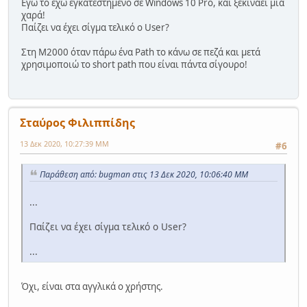
Εγώ το έχω εγκατεστημένο σε Windows 10 Pro, και ξεκινάει μια
χαρά!
Παίζει να έχει σίγμα τελικό ο User?
Στη Μ2000 όταν πάρω ένα Path το κάνω σε πεζά και μετά
χρησιμοποιώ το short path που είναι πάντα σίγουρο!
Σταύρος Φιλιππίδης
13 Δεκ 2020, 10:27:39 ΜΜ
#6
Παράθεση από: bugman στις 13 Δεκ 2020, 10:06:40 ΜΜ
...
Παίζει να έχει σίγμα τελικό ο User?
...
Όχι, είναι στα αγγλικά ο χρήστης.