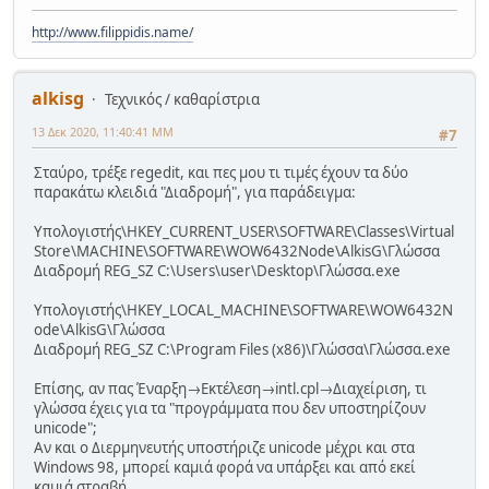
http://www.filippidis.name/
alkisg
Τεχνικός / καθαρίστρια
13 Δεκ 2020, 11:40:41 ΜΜ
#7
Σταύρο, τρέξε regedit, και πες μου τι τιμές έχουν τα δύο
παρακάτω κλειδιά "Διαδρομή", για παράδειγμα:
Υπολογιστής\HKEY_CURRENT_USER\SOFTWARE\Classes\Virtual
Store\MACHINE\SOFTWARE\WOW6432Node\AlkisG\Γλώσσα
Διαδρομή REG_SZ C:\Users\user\Desktop\Γλώσσα.exe
Υπολογιστής\HKEY_LOCAL_MACHINE\SOFTWARE\WOW6432N
ode\AlkisG\Γλώσσα
Διαδρομή REG_SZ C:\Program Files (x86)\Γλώσσα\Γλώσσα.exe
Επίσης, αν πας Έναρξη→Εκτέλεση→intl.cpl→Διαχείριση, τι
γλώσσα έχεις για τα "προγράμματα που δεν υποστηρίζουν
unicode";
Αν και ο Διερμηνευτής υποστήριζε unicode μέχρι και στα
Windows 98, μπορεί καμιά φορά να υπάρξει και από εκεί
καμιά στραβή.