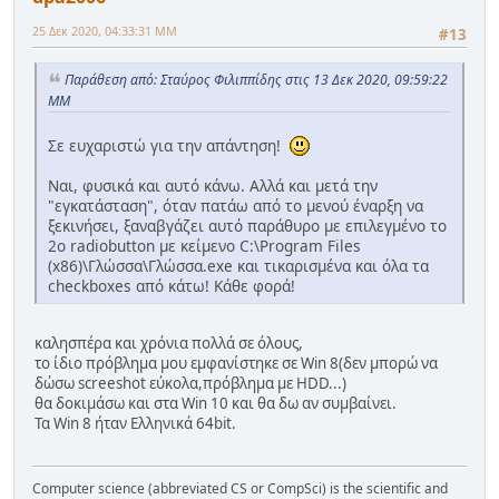
25 Δεκ 2020, 04:33:31 ΜΜ
#13
Παράθεση από: Σταύρος Φιλιππίδης στις 13 Δεκ 2020, 09:59:22
ΜΜ
Σε ευχαριστώ για την απάντηση!
Ναι, φυσικά και αυτό κάνω. Αλλά και μετά την
"εγκατάσταση", όταν πατάω από το μενού έναρξη να
ξεκινήσει, ξαναβγάζει αυτό παράθυρο με επιλεγμένο το
2ο radiobutton με κείμενο C:\Program Files
(x86)\Γλώσσα\Γλώσσα.exe και τικαρισμένα και όλα τα
checkboxes από κάτω! Κάθε φορά!
καλησπέρα και χρόνια πολλά σε όλους,
το ίδιο πρόβλημα μου εμφανίστηκε σε Win 8(δεν μπορώ να
δώσω screeshot εύκολα,πρόβλημα με HDD...)
θα δοκιμάσω και στα Win 10 και θα δω αν συμβαίνει.
Τα Win 8 ήταν Ελληνικά 64bit.
Computer science (abbreviated CS or CompSci) is the scientific and