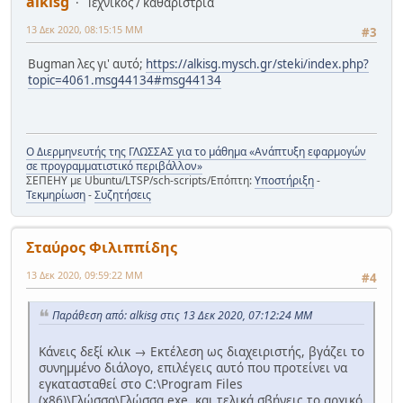
alkisg
Τεχνικός / καθαρίστρια
13 Δεκ 2020, 08:15:15 ΜΜ
#3
Bugman λες γι' αυτό;
https://alkisg.mysch.gr/steki/index.php?
topic=4061.msg44134#msg44134
Ο Διερμηνευτής της ΓΛΩΣΣΑΣ για το μάθημα «Ανάπτυξη εφαρμογών
σε προγραμματιστικό περιβάλλον»
ΣΕΠΕΗΥ με Ubuntu/LTSP/sch-scripts/Επόπτη:
Υποστήριξη
-
Τεκμηρίωση
-
Συζητήσεις
Σταύρος Φιλιππίδης
13 Δεκ 2020, 09:59:22 ΜΜ
#4
Παράθεση από: alkisg στις 13 Δεκ 2020, 07:12:24 ΜΜ
Κάνεις δεξί κλικ → Εκτέλεση ως διαχειριστής, βγάζει το
συνημμένο διάλογο, επιλέγεις αυτό που προτείνει να
εγκατασταθεί στο C:\Program Files
(x86)\Γλώσσα\Γλώσσα.exe, και τελικά σβήνεις το αρχικό