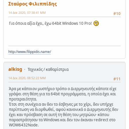
Σταύρος Φιλιππίδης
14 Δεκ 2020, 07:38:41 ΜΜ
#10
Για όποια αξία έχει, έχω 64bit Windows 10 Pro!
http://www.filippidis.name/
alkisg
Τεχνικός / καθαρίστρια
14 Δεκ 2020, 08:52:22 ΜΜ
#11
Άρα με κάποιον μυστήριο τρόπο ο Διερμηνευτής κάποτε είχε
γράψει στη θέση για τα 64bit προγράμματα, η οποία έχει και
προτεραιότητα.
Έτσι στη συνέχεια αν δεν το έσβηνες με το χέρι, δεν υπήρχε
περίπτωση να διορθωθεί, αφού κανονικά ο Διερμηνευτής δεν
έχει καν πρόσβαση σε αυτή τη θέση του μητρώου· κάπου
παραστράτησαν τα Windows και δεν τον έκαναν redirect στο
WOW6432Node.