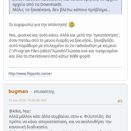
αρχείο από τα Downloads.
Μόλις το ξαναέκανα, δεν βλέπω κάποιο πρόβλημα...
Σε ευχαριστώ για την απάντηση!
Ναι, φυσικά και αυτό κάνω. Αλλά και μετά την "εγκατάσταση",
όταν πατάω από το μενού έναρξη να ξεκινήσει, ξαναβγάζει
αυτό παράθυρο με επιλεγμένο το 2ο radiobutton με κείμενο
C:\Program Files (x86)\Γλώσσα\Γλώσσα.exe και τικαρισμένα
και όλα τα checkboxes από κάτω! Κάθε φορά!
http://www.filippidis.name/
bugman
επισκέπτης
13 Δεκ 2020, 10:06:40 ΜΜ
#5
@Alkis, Ναι!
Αλλά μάλλον κάτι άλλο συμβαίνει στον κ. Φιλιππίδη. Θα
πρέπει να κάνει απεγκατάσταση, και να ακολουθήσει την
κανονική διαδικασία.