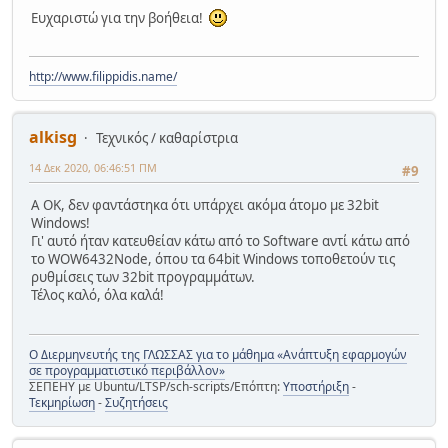
Ευχαριστώ για την βοήθεια!
http://www.filippidis.name/
alkisg
Τεχνικός / καθαρίστρια
14 Δεκ 2020, 06:46:51 ΠΜ
#9
Α ΟΚ, δεν φαντάστηκα ότι υπάρχει ακόμα άτομο με 32bit
Windows!
Γι' αυτό ήταν κατευθείαν κάτω από το Software αντί κάτω από
το WOW6432Node, όπου τα 64bit Windows τοποθετούν τις
ρυθμίσεις των 32bit προγραμμάτων.
Τέλος καλό, όλα καλά!
Ο Διερμηνευτής της ΓΛΩΣΣΑΣ για το μάθημα «Ανάπτυξη εφαρμογών
σε προγραμματιστικό περιβάλλον»
ΣΕΠΕΗΥ με Ubuntu/LTSP/sch-scripts/Επόπτη:
Υποστήριξη
-
Τεκμηρίωση
-
Συζητήσεις