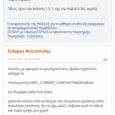
Τέλος, έχεις την έκδοση 1.5.1, όχι την παλιά 0.94, σωστά;
Ο Διερμηνευτής της ΓΛΩΣΣΑΣ για το μάθημα «Ανάπτυξη εφαρμογών
σε προγραμματιστικό περιβάλλον»
ΣΕΠΕΗΥ με Ubuntu/LTSP/sch-scripts/Επόπτη:
Υποστήριξη
-
Τεκμηρίωση
-
Συζητήσεις
Σταύρος Φιλιππίδης
14 Δεκ 2020, 12:32:14 ΠΜ
#8
Λοιπόν, με αφορμή τα ερωτήματά σου, βρήκα τυχαία ότι
υπήρχε το
Υπολογιστής\HKEY_CURRENT_USER\SOFTWARE\AlkisG
(αν θυμάμαι καλά πού ήταν)
μέσα στο οποίο είδα να δείχνει την επιφάνεια εργασίας (από
παλιότερη εκτέλεση, δεν το έχω εκεί!), έσβησα αυτό το AlkisG
και τώρα τρέχει μια χαρά!