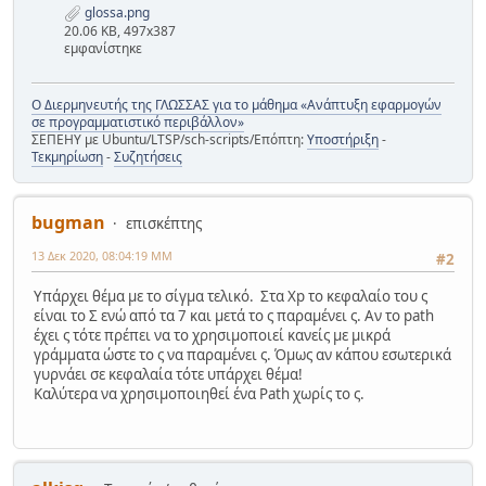
glossa.png
20.06 KB, 497x387
εμφανίστηκε
Ο Διερμηνευτής της ΓΛΩΣΣΑΣ για το μάθημα «Ανάπτυξη εφαρμογών
σε προγραμματιστικό περιβάλλον»
ΣΕΠΕΗΥ με Ubuntu/LTSP/sch-scripts/Επόπτη:
Υποστήριξη
-
Τεκμηρίωση
-
Συζητήσεις
bugman
επισκέπτης
13 Δεκ 2020, 08:04:19 ΜΜ
#2
Υπάρχει θέμα με το σίγμα τελικό. Στα Xp το κεφαλαίο του ς
είναι το Σ ενώ από τα 7 και μετά το ς παραμένει ς. Αν το path
έχει ς τότε πρέπει να το χρησιμοποιεί κανείς με μικρά
γράμματα ώστε το ς να παραμένει ς. Όμως αν κάπου εσωτερικά
γυρνάει σε κεφαλαία τότε υπάρχει θέμα!
Καλύτερα να χρησιμοποιηθεί ένα Path χωρίς το ς.