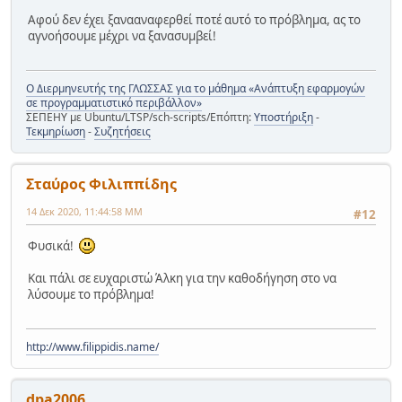
Αφού δεν έχει ξανααναφερθεί ποτέ αυτό το πρόβλημα, ας το
αγνοήσουμε μέχρι να ξανασυμβεί!
Ο Διερμηνευτής της ΓΛΩΣΣΑΣ για το μάθημα «Ανάπτυξη εφαρμογών
σε προγραμματιστικό περιβάλλον»
ΣΕΠΕΗΥ με Ubuntu/LTSP/sch-scripts/Επόπτη:
Υποστήριξη
-
Τεκμηρίωση
-
Συζητήσεις
Σταύρος Φιλιππίδης
14 Δεκ 2020, 11:44:58 ΜΜ
#12
Φυσικά!
Και πάλι σε ευχαριστώ Άλκη για την καθοδήγηση στο να
λύσουμε το πρόβλημα!
http://www.filippidis.name/
dpa2006