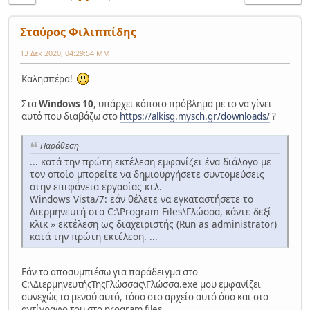
Σταύρος Φιλιππίδης
13 Δεκ 2020, 04:29:54 ΜΜ
Καλησπέρα!
Στα
Windows 10
, υπάρχει κάποιο πρόβλημα με το να γίνει
αυτό που διαβάζω στο
https://alkisg.mysch.gr/downloads/
?
Παράθεση
... κατά την πρώτη εκτέλεση εμφανίζει ένα διάλογο με
τον οποίο μπορείτε να δημιουργήσετε συντομεύσεις
στην επιφάνεια εργασίας κτλ.
Windows Vista/7: εάν θέλετε να εγκαταστήσετε το
Διερμηνευτή στο C:\Program Files\Γλώσσα, κάντε δεξί
κλικ » εκτέλεση ως διαχειριστής (Run as administrator)
κατά την πρώτη εκτέλεση. ...
Εάν το αποσυμπιέσω για παράδειγμα στο
C:\ΔιερμηνευτήςΤηςΓλώσσας\Γλώσσα.exe μου εμφανίζει
συνεχώς το μενού αυτό, τόσο στο αρχείο αυτό όσο και στο
αντίγραφο του στο program files.