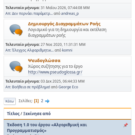
Τελευταίο μήνυμα:
31 Μαΐου 2026, 07:44:08 ΜΜ
Απ: Δεν περνάει παράμετρ...
από
andreas_p
Δημιουργός Διαγραμμάτων Ροής
Λογισμικό για τη δημιουργία και εκτέλεση
διαγραμμάτων ροής
Τελευταίο μήνυμα:
27 Νοε 2020, 11:31:31 ΜΜ
Απ: Έλεγχος Αλφαριθμητικ...
από
komni
Ψευδογλώσσα
Χώρος συζήτησης για το έργο
http://www.pseudoglossa.gr/
Τελευταίο μήνυμα:
03 Δεκ 2025, 06:44:33 ΜΜ
Απ: Βοήθεια σε πρόβλημα!
από
George Eco
2
Σελίδες
1
Κάτω
Τίτλος
/
Ξεκίνησε από
Έκδοση 1.0 του έργου «Αλγοριθμική και
Προγραμματισμός»