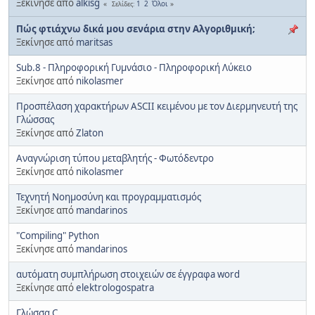
Ξεκίνησε από
alkisg
1
2
Όλοι
Σελίδες
Πώς φτιάχνω δικά μου σενάρια στην Αλγοριθμική;
Ξεκίνησε από
maritsas
Sub.8 - Πληροφορική Γυμνάσιο - Πληροφορική Λύκειο
Ξεκίνησε από
nikolasmer
Προσπέλαση χαρακτήρων ASCII κειμένου με τον Διερμηνευτή της
Γλώσσας
Ξεκίνησε από
Zlaton
Αναγνώριση τύπου μεταβλητής - Φωτόδεντρο
Ξεκίνησε από
nikolasmer
Τεχνητή Νοημοσύνη και προγραμματισμός
Ξεκίνησε από
mandarinos
"Compiling" Python
Ξεκίνησε από
mandarinos
αυτόματη συμπλήρωση στοιχειών σε έγγραφa word
Ξεκίνησε από
elektrologospatra
Γλώσσα C