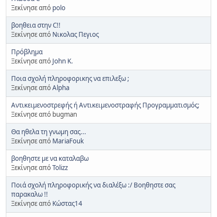
Ξεκίνησε από
polo
βοηθεια στην C!!
Ξεκίνησε από
Νικολας Πεγιος
Πρόβλημα
Ξεκίνησε από
John K.
Ποια σχολή πληροφορικης να επιλεξω ;
Ξεκίνησε από
Alpha
Αντικειμενοστρεφής ή Αντικειμενοστραφής Προγραμματισμός;
Ξεκίνησε από bugman
Θα ηθελα τη γνωμη σας...
Ξεκίνησε από
MariaFouk
βοηθηστε με να καταλαβω
Ξεκίνησε από
Tolizz
Ποιά σχολή πληροφορικής να διαλέξω :/ Βοηθηστε σας
παρακαλω !!
Ξεκίνησε από
Κώστας14