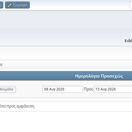
η
Εγγραφή
Ειδή
26
Ημερολόγιο Προσεχώς
Προς
βδομάδα
ότα προς εμφάνιση.