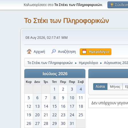
Καλωσορίσατε στο
Το Στέκι των Πληροφορικών
.
Σύνδεσ
Το Στέκι των Πληροφορικών
08 Αυγ 2026, 02:17:41 ΜΜ
Αρχική
Αναζήτηση
Ημερολόγιο
Το Στέκι των Πληροφορικών
Ημερολόγιο
Αύγουστος 20
►
►
Ιούλιος 2026
Κυρ
Δευ
Τρι
Τετ
Πεμ
Παρ
Σαβ
Λίστα
Μήνας
Ε
1
2
3
4
5
6
7
8
9
10
11
Δεν υπάρχουν γεγον
12
13
14
15
16
17
18
19
20
21
22
23
24
25
26
27
28
29
30
31