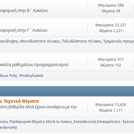
Μηνύματα: 589
ηροφορική στην Β΄ Λυκείου
Θέματα: 39
Μηνύματα: 23,227
ηροφορική στην Γ΄ Λυκείου
Θέματα: 2,221
πανάληψης
Μονοδιάστατοι πίνακες
Πολυδιάστατοι πίνακες
Τμηματικός προγρ
Μηνύματα: 917
ασκαλία μαθημάτων προγραμματισμού
Θέματα: 132
μάτων Ροής
Ψευδογλώσσα
αι Τεχνικά Θέματα
Μηνύματα: 13,420
μένη βαθμίδα αλλά έχουν συνάφεια με την
Θέματα: 1,111
θεσία
Παιδαγωγικά Θέματα
Μετά το Λύκειο
Εκπαιδευτική Επικαιρότητα - Έρευν
 ανάγνωση)