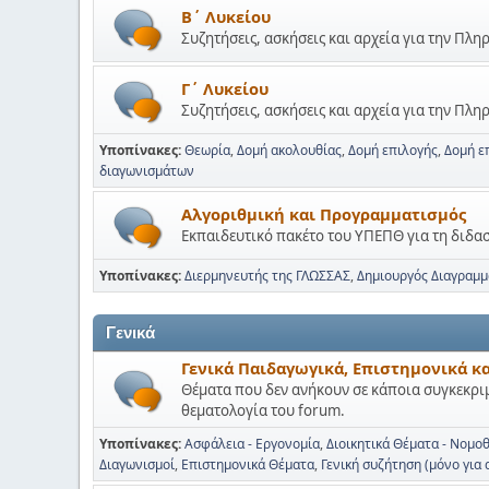
Β΄ Λυκείου
Συζητήσεις, ασκήσεις και αρχεία για την Πλ
Γ΄ Λυκείου
Συζητήσεις, ασκήσεις και αρχεία για την Πλ
Υποπίνακες
Θεωρία
Δομή ακολουθίας
Δομή επιλογής
Δομή ε
διαγωνισμάτων
Αλγοριθμική και Προγραμματισμός
Εκπαιδευτικό πακέτο του ΥΠΕΠΘ για τη διδ
Υποπίνακες
Διερμηνευτής της ΓΛΩΣΣΑΣ
Δημιουργός Διαγραμ
Γενικά
Γενικά Παιδαγωγικά, Επιστημονικά κ
Θέματα που δεν ανήκουν σε κάποια συγκεκρι
θεματολογία του forum.
Υποπίνακες
Ασφάλεια - Εργονομία
Διοικητικά Θέματα - Νομο
Διαγωνισμοί
Επιστημονικά Θέματα
Γενική συζήτηση (μόνο για