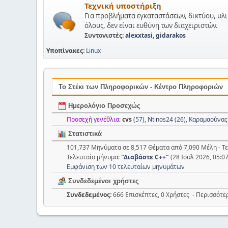
Τεχνική υποστήριξη
Για προβλήματα εγκαταστάσεων, δικτύου, υλι
όλους, δεν είναι ευθύνη των διαχειριστών.
Συντονιστές:
alexxtasi
,
gidarakos
Υποπίνακες
Linux
Το Στέκι των Πληροφορικών - Κέντρο Πληροφοριών
Ημερολόγιο Προσεχώς
Προσεχή γενέθλια:
cvs
(57)
,
Ntinos24 (26)
,
Καραμαούνας
Στατιστικά
101,737 Μηνύματα σε 8,517 Θέματα από 7,090 Μέλη - Τ
Τελευταίο μήνυμα:
"
Διαβάστε C++
"
(28 Ιουλ 2026, 05:0
Εμφάνιση των 10 τελευταίων μηνυμάτων
Συνδεδεμένοι χρήστες
Συνδεδεμένος:
666 Επισκέπτες, 0 Χρήστες - Περισσότε