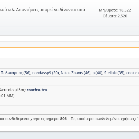
κού κτλ. Απαντήσεις μπορεί να δίνονται από
Μηνύματα: 18,322
Θέματα: 2,520
 Πολύκαρπος (56)
,
nondassp9 (30)
,
Nikos Zounis (46)
,
p (40)
,
Stellaki (35)
,
cookie 
ελευταίο μέλος:
coachsutra
7:01 ΜΜ)
ροι συνδεδεμένοι χρήστες σήμερα:
806
- Περισσότεροι συνδεδεμένοι χρήστες: 1