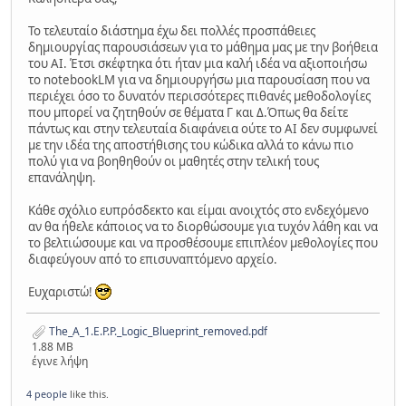
Το τελευταίο διάστημα έχω δει πολλές προσπάθειες
δημιουργίας παρουσιάσεων για το μάθημα μας με την βοήθεια
του ΑΙ. Έτσι σκέφτηκα ότι ήταν μια καλή ιδέα να αξιοποιήσω
το notebookLM για να δημιουργήσω μια παρουσίαση που να
περιέχει όσο το δυνατόν περισσότερες πιθανές μεθοδολογίες
που μπορεί να ζητηθούν σε θέματα Γ και Δ.Όπως θα δείτε
πάντως και στην τελευταία διαφάνεια ούτε το ΑΙ δεν συμφωνεί
με την ιδέα της αποστήθισης του κώδικα αλλά το κάνω πιο
πολύ για να βοηθηθούν οι μαθητές στην τελική τους
επανάληψη.
Κάθε σχόλιο ευπρόσδεκτο και είμαι ανοιχτός στο ενδεχόμενο
αν θα ήθελε κάποιος να το διορθώσουμε για τυχόν λάθη και να
το βελτιώσουμε και να προσθέσουμε επιπλέον μεθολογίες που
διαφεύγουν από το επισυναπτόμενο αρχείο.
Ευχαριστώ!
The_A_1.E.P.P._Logic_Blueprint_removed.pdf
1.88 MB
έγινε λήψη
4 people
like this.