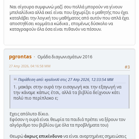
Ναι σίγουρα συμφωνώ μαζί σου πολλά μπορούν να γίνουν
μπελαλίδικα αλλά εκεί είναι που ξεχωρίζει ο μαθητής που έχει
καταλάβει την λογική του μαθήματος από αυτόν που απλά έχει
αποστηθίσει κομμάτια κώδικα , επομένως δύσκολο να
καταγραφούν όλα όσα είναι πιθανόν να πέσουν.
pgrontas
Ομάδα διαγωνισμάτων 2016
27 Απρ 2026, 04:16:58 ΜΜ
#3
Παράθεση από: epsilonXi στις 27 Απρ 2026, 12:33:54 ΜΜ
1. μακάρι στην ουρά την εισαγωγή και την εξαγωγή να
την κάναμε κάπως έτσι, αλλά τα βιβλία δείχνουν κάτι
πολύ πιο περίπλοκο ε;
Εχεις απόλυτο δίκιο.
Εφόσον η ουρά είναι θεωρία τα παιδιά πρέπει να ξέρουν τον
αλγόριθμο του βιβλίου (με όλα τα προβλήματα του)
Θεωρώ
άκρως επικίνδυνo
να είναι αναρτημένες σημειώσεις