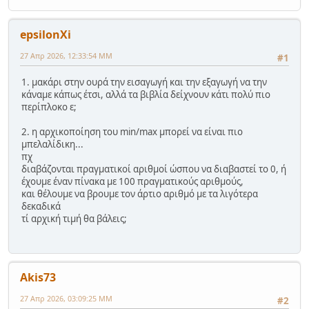
epsilonXi
27 Απρ 2026, 12:33:54 ΜΜ
#1
1. μακάρι στην ουρά την εισαγωγή και την εξαγωγή να την
κάναμε κάπως έτσι, αλλά τα βιβλία δείχνουν κάτι πολύ πιο
περίπλοκο ε;
2. η αρχικοποίηση του min/max μπορεί να είναι πιο
μπελαλίδικη...
πχ
διαβάζονται πραγματικοί αριθμοί ώσπου να διαβαστεί το 0, ή
έχουμε έναν πίνακα με 100 πραγματικούς αριθμούς,
και θέλουμε να βρουμε τον άρτιο αριθμό με τα λιγότερα
δεκαδικά
τί αρχική τιμή θα βάλεις;
Akis73
27 Απρ 2026, 03:09:25 ΜΜ
#2