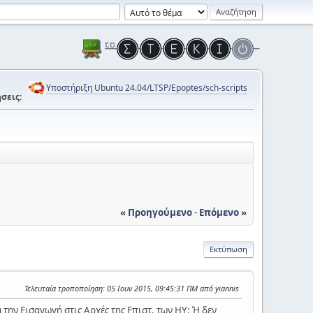
Υποστήριξη Ubuntu 24.04/LTSP/Epoptes/sch-scripts
σεις:
« Προηγούμενο
-
Επόμενο »
Εκτύπωση
Τελευταία τροποποίηση
: 05 Ιουν 2015, 09:45:31 ΠΜ από yiannis
 την Εισαγωγή στις Αρχές της Επιστ. των ΗΥ; Ή δεν