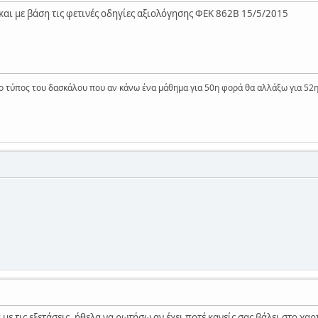
 και με βάση τις φετινές οδηγίες αξιολόγησης ΦΕΚ 862Β 15/5/2015
ι ο τύπος του δασκάλου που αν κάνω ένα μάθημα για 50η φορά θα αλλάξω για 52
με τις εξετάσεις, ήθελα να ρωτήσω αν έχει ποτέ κανείς σας βάλει στο χαρ