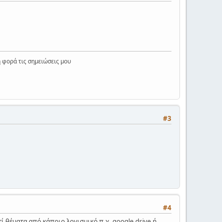
η φορά τις σημειώσεις μου
#3
#4
τί θέματα από κάποιο λογισμικό π.χ. google drive ή