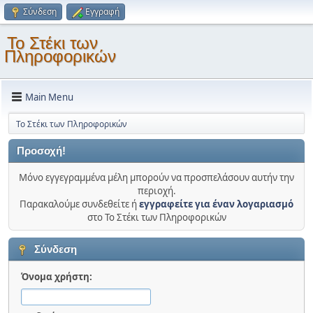
Σύνδεση
Εγγραφή
Το Στέκι των
Πληροφορικών
Main Menu
Το Στέκι των Πληροφορικών
Προσοχή!
Μόνο εγγεγραμμένα μέλη μπορούν να προσπελάσουν αυτήν την
περιοχή.
Παρακαλούμε συνδεθείτε ή
εγγραφείτε για έναν λογαριασμό
στο Το Στέκι των Πληροφορικών
Σύνδεση
Όνομα χρήστη: