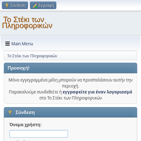
Σύνδεση
Εγγραφή
Το Στέκι των
Πληροφορικών
Main Menu
Το Στέκι των Πληροφορικών
Προσοχή!
Μόνο εγγεγραμμένα μέλη μπορούν να προσπελάσουν αυτήν την
περιοχή.
Παρακαλούμε συνδεθείτε ή
εγγραφείτε για έναν λογαριασμό
στο Το Στέκι των Πληροφορικών
Σύνδεση
Όνομα χρήστη: