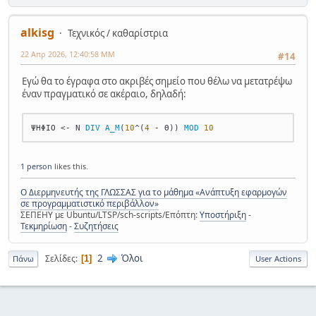
alkisg
Τεχνικός / καθαρίστρια
22 Απρ 2026, 12:40:58 ΜΜ
#14
Εγώ θα το έγραφα στο ακριβές σημείο που θέλω να μετατρέψω
έναν πραγματικό σε ακέραιο, δηλαδή:
ΨΗΦΙΟ <- Ν 
DIV
Α_Μ
(
10
^(
4
 - Θ)) 
MOD
10
1 person
likes this.
Ο Διερμηνευτής της ΓΛΩΣΣΑΣ για το μάθημα «Ανάπτυξη εφαρμογών
σε προγραμματιστικό περιβάλλον»
ΣΕΠΕΗΥ με Ubuntu/LTSP/sch-scripts/Επόπτη:
Υποστήριξη
-
Τεκμηρίωση
-
Συζητήσεις
2
Όλοι
Σελίδες
1
Πάνω
User Actions