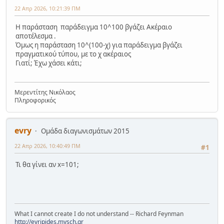
22 Απρ 2026, 10:21:39 ΠΜ
Η παράσταση παράδειγμα 10^100 βγάζει Ακέραιο
αποτέλεσμα .
Όμως η παράσταση 10^(100-χ) για παράδειγμα βγάζει
πραγματικού τύπου, με το χ ακέραιος
Γιατί; Έχω χάσει κάτι;
Μερεντίτης Νικόλαος
Πληροφορικός
evry
Ομάδα διαγωνισμάτων 2015
22 Απρ 2026, 10:40:49 ΠΜ
#1
Τι θα γίνει αν x=101;
What I cannot create I do not understand -- Richard Feynman
http://evripides.mysch.gr