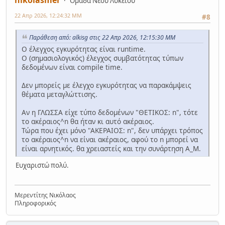
nikolasmer
Ομάδα Νέου Λυκείου
22 Απρ 2026, 12:24:32 ΜΜ
#8
Παράθεση από: alkisg στις 22 Απρ 2026, 12:15:30 ΜΜ
Ο έλεγχος εγκυρότητας είναι runtime.
Ο (σημασιολογικός) έλεγχος συμβατότητας τύπων
δεδομένων είναι compile time.
Δεν μπορείς με έλεγχο εγκυρότητας να παρακάμψεις
θέματα μεταγλώττισης.
Αν η ΓΛΩΣΣΑ είχε τύπο δεδομένων "ΘΕΤΙΚΟΣ: n", τότε
το ακέραιος^n θα ήταν κι αυτό ακέραιος.
Τώρα που έχει μόνο "ΑΚΕΡΑΙΟΣ: n", δεν υπάρχει τρόπος
το ακέραιος^n να είναι ακέραιος, αφού το n μπορεί να
είναι αρνητικός. θα χρειαστείς και την συνάρτηση Α_Μ.
Ευχαριστώ πολύ.
Μερεντίτης Νικόλαος
Πληροφορικός