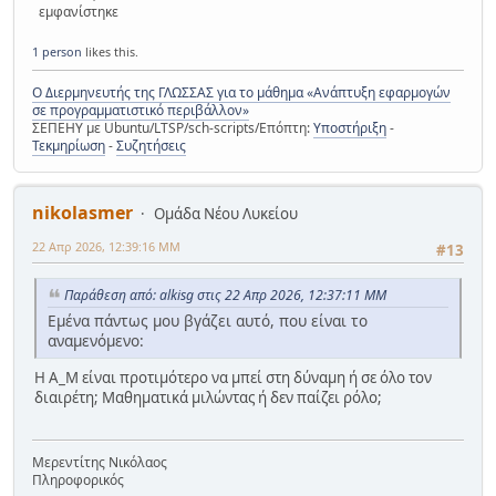
εμφανίστηκε
1 person
likes this.
Ο Διερμηνευτής της ΓΛΩΣΣΑΣ για το μάθημα «Ανάπτυξη εφαρμογών
σε προγραμματιστικό περιβάλλον»
ΣΕΠΕΗΥ με Ubuntu/LTSP/sch-scripts/Επόπτη:
Υποστήριξη
-
Τεκμηρίωση
-
Συζητήσεις
nikolasmer
Ομάδα Νέου Λυκείου
22 Απρ 2026, 12:39:16 ΜΜ
#13
Παράθεση από: alkisg στις 22 Απρ 2026, 12:37:11 ΜΜ
Εμένα πάντως μου βγάζει αυτό, που είναι το
αναμενόμενο:
Η Α_Μ είναι προτιμότερο να μπεί στη δύναμη ή σε όλο τον
διαιρέτη; Μαθηματικά μιλώντας ή δεν παίζει ρόλο;
Μερεντίτης Νικόλαος
Πληροφορικός