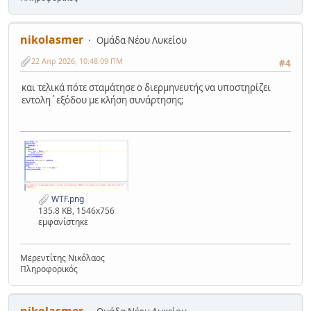
nikolasmer
Ομάδα Νέου Λυκείου
22 Απρ 2026, 10:48:09 ΠΜ
#4
και τελικά πότε σταμάτησε ο διερμηνευτής να υποστηρίζει
εντολη΄εξόδου με κλήση συνάρτησης;
WTF.png
135.8 KB, 1546x756
εμφανίστηκε
Μερεντίτης Νικόλαος
Πληροφορικός
nikolasmer