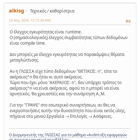
alkisg
Τεχνικός / καθαρίστρια
22 Απρ 2026, 12:15:30 ΜΜ
#6
Ο έλεγχος εγκυρότητας είναι runtime.
Ο (σημασιολογικός) έλεγχος συμβατότητας τύπων δεδομένων
είναι compile time.
Δεν μπορείς με έλεγχο εγκυρότητας να παρακάμψεις θέματα
μεταγλώττισης.
Αν η ΓΛΩΣΣΑ είχε τύπο δεδομένων "ΘΕΤΙΚΟΣ: n", τότε το
ακέραιος^n θα ήταν κι αυτό ακέραιος.
Τώρα που έχει μόνο "ΑΚΕΡΑΙΟΣ: n", δεν υπάρχει τρόπος το
ακέραιος^n να είναι ακέραιος, αφού το n μπορεί να είναι
αρνητικός. θα χρειαστείς και την συνάρτηση Α_Μ.
Για την "ΓΡΑΨΕ" στο εσωτερικό συναρτήσεων, αν θες να
ενεργοποιήσεις αυτήν την δυνατότητα που είναι εκτός ύλης,
πήγαινε στο μενού Εργαλεία → Επιλογές → Ασάφειες.
Ο Διερμηνευτής της ΓΛΩΣΣΑΣ για το μάθημα «Ανάπτυξη εφαρμογών
σε προγραμματιστικό περιβάλλον»