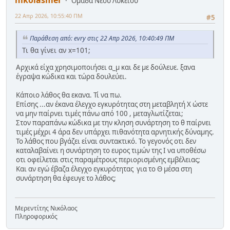
Ομάδα Νέου Λυκείου
22 Απρ 2026, 10:55:40 ΠΜ
#5
Παράθεση από: evry στις 22 Απρ 2026, 10:40:49 ΠΜ
Τι θα γίνει αν x=101;
Αρχικά είχα χρησιμοποιήσει α_μ και δε με δούλευε. ξανα
έγραψα κώδικα και τώρα δουλεύει.
Κάποιο λάθος θα εκανα. Τί να πω.
Επίσης ...αν έκανα έλεγχο εγκυρότητας στη μεταβλητή Χ ώστε
να μην παίρνει τιμές πάνω από 100 , μεταγλωτίζεται;
Στον παραπάνω κώδικα με την κληση συνάρτηση το θ παίρνει
τιμές μέχρι 4 άρα δεν υπάρχει πιθανότητα αρνητικής δύναμης.
Το λάθος που βγάζει είναι συντακτικό. Το γεγονός οτι δεν
καταλαβαίνει η συνάρτηση το ευρος τιμών της Ι να υποθέσω
οτι οφείλεται στις παραμέτρους περιορισμένης εμβέλειας;
Και αν εγώ έβαζα έλεγχο εγκυρότητας για το Θ μέσα στη
συνάρτηση θα έφευγε το λάθος;
Μερεντίτης Νικόλαος
Πληροφορικός