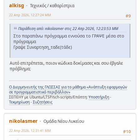
alkisg
Τεχνικός / καθαρίστρια
22 Απρ 2026, 12:27:24 ΜΜ
#9
Παράθεση από: nikolasmer στις 22 Απρ 2026, 12:23:53 ΜΜ
Στο παραπάνω πρόγραμμα εννούσα το ΓΡΑΨΕ μέσα στο
πρόγραμμα
Γραψε Συναρτηση_ταδε(τάδε)
Αυτό επιτρέπεται, ποιον κώδικα δοκίμασες και σου έβγαλε
πρόβλημα;
Ο Διερμηνευτής της ΓΛΩΣΣΑΣ για το μάθημα «Ανάπτυξη εφαρμογών
σε προγραμματιστικό περιβάλλον»
ΣΕΠΕΗΥ με Ubuntu/LTSP/sch-scripts/Επόπτη:
Υποστήριξη
-
Τεκμηρίωση
-
Συζητήσεις
nikolasmer
Ομάδα Νέου Λυκείου
22 Απρ 2026, 12:31:41 ΜΜ
#10