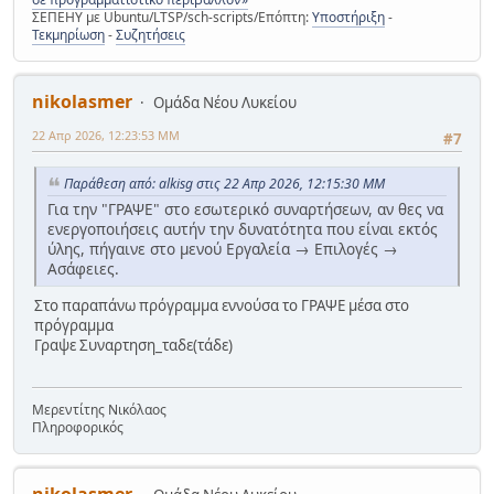
ΣΕΠΕΗΥ με Ubuntu/LTSP/sch-scripts/Επόπτη:
Υποστήριξη
-
Τεκμηρίωση
-
Συζητήσεις
nikolasmer
Ομάδα Νέου Λυκείου
22 Απρ 2026, 12:23:53 ΜΜ
#7
Παράθεση από: alkisg στις 22 Απρ 2026, 12:15:30 ΜΜ
Για την "ΓΡΑΨΕ" στο εσωτερικό συναρτήσεων, αν θες να
ενεργοποιήσεις αυτήν την δυνατότητα που είναι εκτός
ύλης, πήγαινε στο μενού Εργαλεία → Επιλογές →
Ασάφειες.
Στο παραπάνω πρόγραμμα εννούσα το ΓΡΑΨΕ μέσα στο
πρόγραμμα
Γραψε Συναρτηση_ταδε(τάδε)
Μερεντίτης Νικόλαος
Πληροφορικός