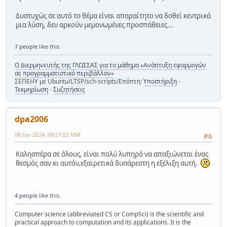
Δυστυχώς σε αυτό το θέμα είναι απαραίτητο να δοθεί κεντρικά
μια λύση, δεν αρκούν μεμονωμένες προσπάθειες...
7 people
like this.
Ο Διερμηνευτής της ΓΛΩΣΣΑΣ για το μάθημα «Ανάπτυξη εφαρμογών
σε προγραμματιστικό περιβάλλον»
ΣΕΠΕΗΥ με Ubuntu/LTSP/sch-scripts/Επόπτη:
Υποστήριξη
-
Τεκμηρίωση
-
Συζητήσεις
dpa2006
08 Ιαν 2024, 09:57:02 ΜΜ
#6
Καλησπέρα σε όλους, είναι πολύ λυπηρό να απαξιώνεται ένας
θεσμός σαν κι αυτόν,εξαιρετικά δυσάρεστη η εξέλιξη αυτή.
4 people
like this.
Computer science (abbreviated CS or CompSci) is the scientific and
practical approach to computation and its applications. It is the