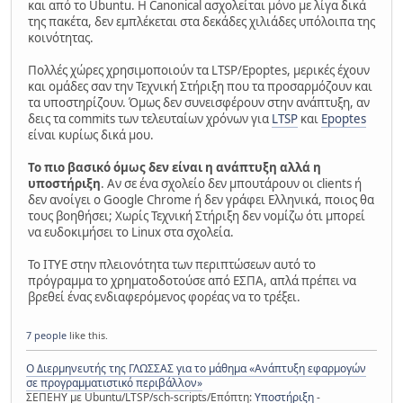
και από το Ubuntu. Η Canonical ασχολείται μόνο με λίγα δικά
της πακέτα, δεν εμπλέκεται στα δεκάδες χιλιάδες υπόλοιπα της
κοινότητας.
Πολλές χώρες χρησιμοποιούν τα LTSP/Epoptes, μερικές έχουν
και ομάδες σαν την Τεχνική Στήριξη που τα προσαρμόζουν και
τα υποστηρίζουν. Όμως δεν συνεισφέρουν στην ανάπτυξη, αν
δεις τα commits των τελευταίων χρόνων για
LTSP
και
Epoptes
είναι κυρίως δικά μου.
Το πιο βασικό όμως δεν είναι η ανάπτυξη αλλά η
υποστήριξη
. Αν σε ένα σχολείο δεν μπουτάρουν οι clients ή
δεν ανοίγει ο Google Chrome ή δεν γράφει Ελληνικά, ποιος θα
τους βοηθήσει; Χωρίς Τεχνική Στήριξη δεν νομίζω ότι μπορεί
να ευδοκιμήσει το Linux στα σχολεία.
Το ΙΤΥΕ στην πλειονότητα των περιπτώσεων αυτό το
πρόγραμμα το χρηματοδοτούσε από ΕΣΠΑ, απλά πρέπει να
βρεθεί ένας ενδιαφερόμενος φορέας να το τρέξει.
7 people
like this.
Ο Διερμηνευτής της ΓΛΩΣΣΑΣ για το μάθημα «Ανάπτυξη εφαρμογών
σε προγραμματιστικό περιβάλλον»
ΣΕΠΕΗΥ με Ubuntu/LTSP/sch-scripts/Επόπτη:
Υποστήριξη
-