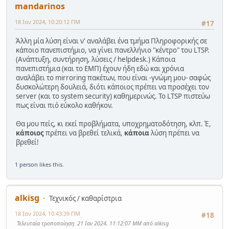
mandarinos
18 Ιαν 2024, 10:20:12 ΠΜ
#17
Άλλη μία λύση είναι ν' αναλάβει ένα τμήμα Πληροφορικής σε
κάποιο πανεπιστήμιο, να γίνει πανελλήνιο "κέντρο" του LTSP.
(Ανάπτυξη, συντήρηση, λύσεις / helpdesk.) Κάποια
πανεπιστήμια (και το ΕΜΠ) έχουν ήδη εδώ και χρόνια
αναλάβει το mirroring πακέτων, που είναι -γνώμη μου- σαφώς
δυσκολώτερη δουλειά, διότι κάποιος πρέπει να προσέχει τον
server (και το system security) καθημερινώς. Το LTSP πιστεύω
πως είναι πιό εύκολο καθήκον.
Θα μου πείς, κι εκεί προβλήματα, υποχρηματοδότηση, κλπ. Έ,
κάποιος
πρέπει να βρεθεί τελικά,
κάποια
λύση πρέπει να
βρεθεί!
1 person
likes this.
alkisg
Τεχνικός / καθαρίστρια
18 Ιαν 2024, 10:43:39 ΠΜ
#18
Τελευταία τροποποίηση
: 21 Ιαν 2024, 11:12:07 ΜΜ από alkisg