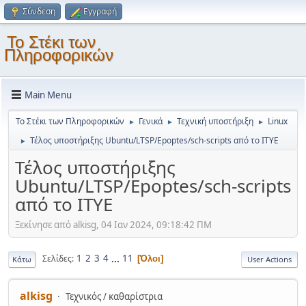
Σύνδεση
Εγγραφή
Το Στέκι των
Πληροφορικών
Main Menu
Το Στέκι των Πληροφορικών
Γενικά
Τεχνική υποστήριξη
Linux
►
►
►
Τέλος υποστήριξης Ubuntu/LTSP/Epoptes/sch-scripts από το ΙΤΥΕ
►
Τέλος υποστήριξης
Ubuntu/LTSP/Epoptes/sch-scripts
από το ΙΤΥΕ
Ξεκίνησε από alkisg, 04 Ιαν 2024, 09:18:42 ΠΜ
1
2
3
4
...
11
Σελίδες
Όλοι
Κάτω
User Actions
alkisg
Τεχνικός / καθαρίστρια