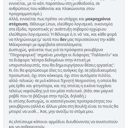
εννοείται, με το κάτι παραπάνω στη μισθοδοσία, σε
ανθρώπους που κάθονται και πλακώνονται στον
προγραμματισμό.)
Αλλά, εννοείται πως πρέπει να υπάρχει και
μακροχρόνια
στόχευση.
Θέλουμε Linux, ελεύθερο λογισμικό, οικονομία
στα έξοδα, προοπτικές γι' ανάπτυξη σοβαρού εγχώριου
ελεύθερου λογισμικού; Ή θέλουμε ό,τι νά 'ναι, και κάθε φορά
να πληρώνουμε (μ' αυτά που
δεν
μας περισσεύουν) την κάθε
Μάϊκροσοφτ με αμφίβολα αποτελέσματα;
Δυστυχώς, φαίνεται πως γιά τα πρόσφατα γκουβέρνα
"Πληροφορική" σημαίνει μονάχα οι διάφορες "Παλλαντίν" και
τα διάφορα "κέντρα δεδομένων στην Αττική με
υπερυπολογιστές, που θα δημιουργήσουν θέσεις εργασίας".
Κι ότι θα φορτώσουμε όλες τις ανάγκες όχι σε (εξειδικευμένο)
προσωπικό, όχι στον κόκκορα, όχι στον αυτόματο πιλότο,
αλλά -τελικώς- σε μιά κάποια
Τεχνητή Νοημοσύνη,
η οποία θα
μας έρθει και φτηνότερα, και της οποίας η εικόνα τυγχάνει
τελείως νεφελώδης γιά τον μέσο πολιτικό. (Κάτι σαν μαγικό
ραβδί που το βάζουμε στην πρίζα, δηλαδή.)
Κι επίσης δυστυχώς, οι κατεπείγουσες προτεραιότητες του
γκουβέρνου (αλλά κι άλλων μέσα στη Βουλή) είναι το ποιός θα
μπορεί να υιοθ... Άσε, μην ανοίξω το στόμα μου.
Ας ελπίσουμε κάποιοι αρμόδιοι διευθύνοντες να συνετιστούν
και να σοβαρευτούν.