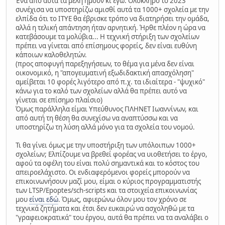
Ένα από αυτά τα μέλη ήμουν κι εγώ. Ολόκληρο το 2023
συνέχισα να υποστηρίζω αμισθί αυτά τα 1000+ σχολεία με την
ελπίδα ότι το ΙΤΥΕ θα έβρισκε τρόπο να διατηρήσει την ομάδα,
αλλά η τελική απάντηση ήταν αρνητική. Ήρθε πλέον η ώρα να
κατεβάσουμε τα μολύβια... Η τεχνική στήριξη των σχολείων
πρέπει να γίνεται από επίσημους φορείς, δεν είναι ευθύνη
κάποιων καλοθελητών.
(προς αποφυγή παρεξηγήσεων, το θέμα για μένα δεν είναι
οικονομικό, η "απογευματινή εξωδιδακτική απασχόληση"
αμείβεται 10 φορές λιγότερο από π.χ. τα ιδιαίτερα - "ψυχικό"
κάνω για το καλό των σχολείων αλλά θα πρέπει αυτό να
γίνεται σε επίσημο πλαίσιο)
Όμως παράλληλα είμαι Υπεύθυνος ΠΛΗΝΕΤ Ιωαννίνων, και
από αυτή τη θέση θα συνεχίσω να αναπτύσσω και να
υποστηρίζω τη λύση αλλά μόνο για τα σχολεία του νομού.
Τι θα γίνει όμως με την υποστήριξη των υπόλοιπων 1000+
σχολείων; Ελπίζουμε να βρεθεί φορέας να υιοθετήσει το έργο,
αφού τα οφέλη του είναι πολύ σημαντικά και το κόστος του
απειροελάχιστο. Οι ενδιαφερόμενοι φορείς μπορούν να
επικοινωνήσουν μαζί μου, είμαι ο κύριος προγραμματιστής
των LTSP/Epoptes/sch-scripts και τα στοιχεία επικοινωνίας
μου
είναι εδώ
. Όμως, αφιερώνω όλον μου τον χρόνο σε
τεχνικά ζητήματα και έτσι δεν ευκαιρώ να ασχοληθώ με τα
"γραφειοκρατικά" του έργου, αυτά θα πρέπει να τα αναλάβει ο