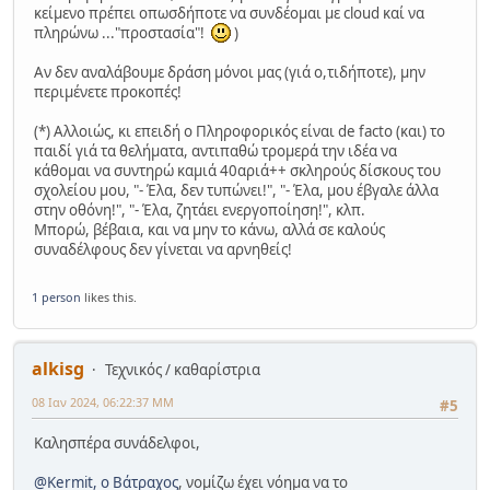
κείμενο πρέπει οπωσδήποτε να συνδέομαι με cloud καί να
πληρώνω ..."προστασία"!
)
Αν δεν αναλάβουμε δράση μόνοι μας (γιά ο,τιδήποτε), μην
περιμένετε προκοπές!
(*) Αλλοιώς, κι επειδή ο Πληροφορικός είναι de facto (και) το
παιδί γιά τα θελήματα, αντιπαθώ τρομερά την ιδέα να
κάθομαι να συντηρώ καμιά 40αριά++ σκληρούς δίσκους του
σχολείου μου, "- Έλα, δεν τυπώνει!", "- Έλα, μου έβγαλε άλλα
στην οθόνη!", "- Έλα, ζητάει ενεργοποίηση!", κλπ.
Μπορώ, βέβαια, και να μην το κάνω, αλλά σε καλούς
συναδέλφους δεν γίνεται να αρνηθείς!
1 person
likes this.
alkisg
Τεχνικός / καθαρίστρια
08 Ιαν 2024, 06:22:37 ΜΜ
#5
Καλησπέρα συνάδελφοι,
@Kermit, ο Βάτραχος
, νομίζω έχει νόημα να το