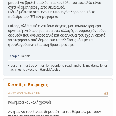
μπορεί να βρεθεί μια λύση (με κονδύλι που ασφαλώς είναι
σχετικά αμελητέο) για το θέμα αυτό.
Ειδικά μάλιστα όταν έχουμε υπουργό πληροφορικό και
πρόεδρο του ΙΕΠ πληροφορικό.
Επίσης, αλλά αυτό είναι ίσως άσχετο, μου κάνουν τρομερά
αρνητική εντύπωση οι περίεργες αλλαγές σε νόμους (όχι μόνο
σε αυτόν που ανέφερες αλλά και σε άλλους) που έχουν σκοπό
να στερήσουν από δημοσίους υπαλλήλους νόμιμη και
φορολογούμενη ιδιωτική δραστηριότητα.
6 people
like this.
Programs must be written for people to read, and only incidentally for
machines to execute - Harold Abelson
Kermit, ο Βάτραχος
08 Ιαν 2024, 07:57:37 ΠΜ
#2
Καλημέρα και καλή χρονιά!
Αν ήταν να του δίναμε δημοσιότητα του θέματος, με ποιον