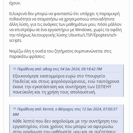
έχουν.
Ειλικρινά δεν μπορώ να φανταστώ ότι υπάρχει η παραμικρή
πιθανότητα να σταματήσω να χρησιμοποιώ οποιαδήποτε
άλλη λύση, για τις ανάγκες των μαθημάτων μου, πόσο μάλλον
να επιστρέψω σε ένα εργαστήριο με Windows, χωρίς τα οφέλη
την πλήρως λειτουργικής λύσης Ubuntu/LTSP/Epoptes/sch-
scripts.
Νομίζω όλη η ουσία του ζητήματος συμπυκνώνεται στις
παρακάτω φράσεις:
Παράθεση από: alkisg στις 04 Ιαν 2024, 09:18:42 ΠΜ
Εξοικονόμησε εκατομμύρια ευρώ στο Υπουργείο
Παιδείας και στους φορολογούμενους, ενώ ταυτόχρονα
έκανε την εγκατάσταση και συντήρηση των ΣΕΠΕΗΥ
πανεύκολη και τη χρήση τους απολαυστική.
Παράθεση από: Kermit, ο Βάτραχος στις 12 Ιαν 2024, 07:00:37
ΜΜ
Κάθε λεπτό που δεν ασχολούμαι με την συντήρηση του
εργαστηρίου, είναι χρόνος που μπορώ να αφιερώσω
στην οργάνωση του μαθήματός μου και σε συζητήσεις