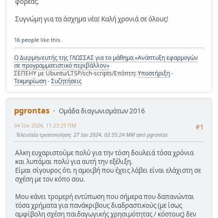
φορέας.
Συγνώμη για τα άσχημα νέα! Καλή χρονιά σε όλους!
16 people
like this.
Ο Διερμηνευτής της ΓΛΩΣΣΑΣ για το μάθημα «Ανάπτυξη εφαρμογών
σε προγραμματιστικό περιβάλλον»
ΣΕΠΕΗΥ με Ubuntu/LTSP/sch-scripts/Επόπτη:
Υποστήριξη
-
Τεκμηρίωση
-
Συζητήσεις
pgrontas
Ομάδα διαγωνισμάτων 2016
04 Ιαν 2024, 11:23:29 ΠΜ
#1
Τελευταία τροποποίηση
: 27 Ιαν 2024, 02:55:24 ΜΜ από pgrontas
Αλκη ευχαριστούμε πολύ για την τόση δουλειά τόσα χρόνια
και λυπάμαι πολύ για αυτή την εξέλιξη.
Είμαι σίγουρος ότι η αμοιβή που έχεις λάβει είναι ελάχιστη σε
σχέση με τον κόπο σου.
Μου κάνει τρομερή εντύπωση που σήμερα που δαπανώνται
τόσα χρήματα για πανάκριβους διαδραστικούς (με ίσως
αμφίβολη σχέση παιδαγωγικής χρησιμότητας / κόστους) δεν