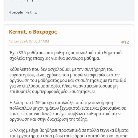
4 people
like this.
Kermit, ο Βάτραχος
12 Ιαν 2024, 07:00:37 ΜΜ
#12
Έχω 335 μαθήτριες και μαθητές σε συνολικά τρία δημοτικά
σχολεία της επαρχίας για ένα μονόωρο μάθημα.
Κάθε λεπτό που δεν ασχολούμαι με την συντήρηση του
εργαστηρίου, είναι χρόνος που μπορώ να αφιερώσω στην
οργάνωση του μαθήματός μου και σε συζητήσεις με τα παιδιά
για να επιλύσουμε απορίες ή/και να αντιμετωπίσουμε μη
επιθυμητές συμπεριφορές μέσω συζητήσεων.
Η λύση του LTSP με έχει απαλλάξει από την συντήρηση
πολλαπλών μηχανημάτων ξεχωριστά (είτε είναι βασισμένα σε
linux, είτε σε windows) και έχει συμβάλει καθοριστικά στην
οργάνωση και στην διαχείριση της τάξης.
Ο Άλκης με έχει βοηθήσει προσωπικά σε πολλά τεχνικά θέματα
του εργαστηρίου τόσο μέσω του φόρουμ αυτού όσο και άμεσα