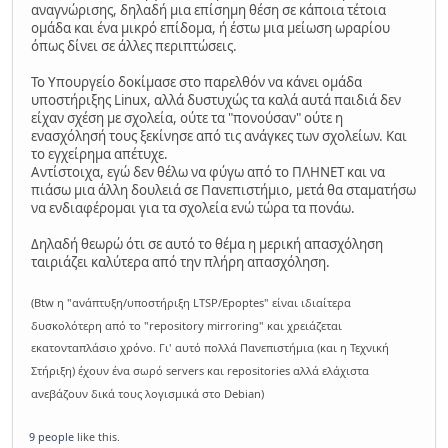
αναγνώρισης, δηλαδή μια επίσημη θέση σε κάποια τέτοια
ομάδα και ένα μικρό επίδομα, ή έστω μια μείωση ωραρίου
όπως δίνει σε άλλες περιπτώσεις.
Το Υπουργείο δοκίμασε στο παρελθόν να κάνει ομάδα
υποστήριξης Linux, αλλά δυστυχώς τα καλά αυτά παιδιά δεν
είχαν σχέση με σχολεία, ούτε τα "πονούσαν" ούτε η
ενασχόλησή τους ξεκίνησε από τις ανάγκες των σχολείων. Και
το εγχείρημα απέτυχε.
Αντίστοιχα, εγώ δεν θέλω να φύγω από το ΠΛΗΝΕΤ και να
πιάσω μια άλλη δουλειά σε Πανεπιστήμιο, μετά θα σταματήσω
να ενδιαφέρομαι για τα σχολεία ενώ τώρα τα πονάω.
Δηλαδή θεωρώ ότι σε αυτό το θέμα η μερική απασχόληση
ταιριάζει καλύτερα από την πλήρη απασχόληση.
(Btw η "ανάπτυξη/υποστήριξη LTSP/Epoptes" είναι ιδιαίτερα
δυσκολότερη από το "repository mirroring" και χρειάζεται
εκατονταπλάσιο χρόνο. Γι' αυτό πολλά Πανεπιστήμια (και η Τεχνική
Στήριξη) έχουν ένα σωρό servers και repositories αλλά ελάχιστα
ανεβάζουν δικά τους λογισμικά στο Debian)
9 people
like this.