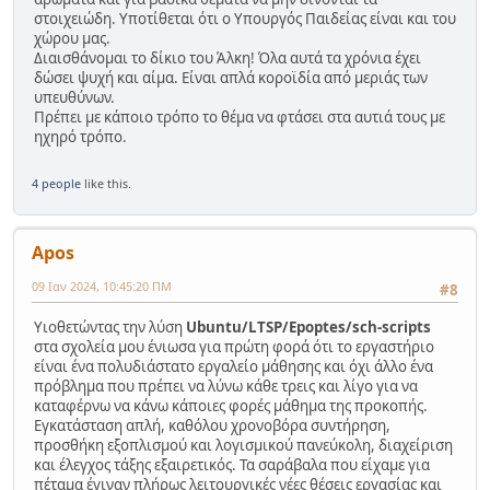
στοιχειώδη. Υποτίθεται ότι ο Υπουργός Παιδείας είναι και του
χώρου μας.
Διαισθάνομαι το δίκιο του Άλκη! Όλα αυτά τα χρόνια έχει
δώσει ψυχή και αίμα. Είναι απλά κοροϊδία από μεριάς των
υπευθύνων.
Πρέπει με κάποιο τρόπο το θέμα να φτάσει στα αυτιά τους με
ηχηρό τρόπο.
4 people
like this.
Apos
09 Ιαν 2024, 10:45:20 ΠΜ
#8
Υιοθετώντας την λύση
Ubuntu/LTSP/Epoptes/sch-scripts
στα σχολεία μου ένιωσα για πρώτη φορά ότι το εργαστήριο
είναι ένα πολυδιάστατο εργαλείο μάθησης και όχι άλλο ένα
πρόβλημα που πρέπει να λύνω κάθε τρεις και λίγο για να
καταφέρνω να κάνω κάποιες φορές μάθημα της προκοπής.
Εγκατάσταση απλή, καθόλου χρονοβόρα συντήρηση,
προσθήκη εξοπλισμού και λογισμικού πανεύκολη, διαχείριση
και έλεγχος τάξης εξαιρετικός. Τα σαράβαλα που είχαμε για
πέταμα έγιναν πλήρως λειτουργικές νέες θέσεις εργασίας και