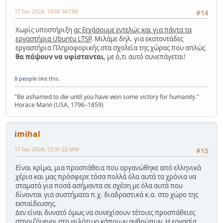
17 Ιαν 2024, 10:06:34 ΠΜ
#14
Χωρίς υποστήριξη
ας ξεχάσουμε εντελώς και για πάντα τα
εργαστήρια Ubuntu LTSP
. Μιλάμε δηλ. για εκατοντάδες
εργαστήρια Πληροφορικής στα σχολεία της χώρας που απλώς
θα πάψουν να υφίστανται
, με ό,τι αυτό συνεπάγεται!
8 people
like this.
"Be ashamed to die until you have won some victory for humanity."
Horace Mann (USA, 1796–1859)
imihal
17 Ιαν 2024, 12:31:22 ΜΜ
#15
Είναι κρίμα, μια προσπάθεια που οργανώθηκε από ελληνικά
χέρια και μας πρόσφερε τόσα πολλά όλα αυτά τα χρόνια να
σταματά για ποσά ασήμαντα σε σχέση με όλα αυτά που
δίνονται για συστήματα π.χ. διαδραστικά κ.α. στο χώρο της
εκπαίδευσης.
Δεν είναι δυνατό όμως να συνεχίσουν τέτοιες προσπάθειες
στηριζόμενοι στο φιλότιμο κάποιων ανθρώπων. Η εργασία