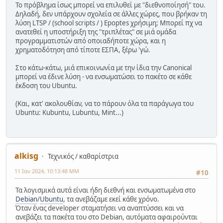
Το πρόβλημα ίσως μπορεί να επιλυθεί με "διεθνοποίησή" του.
Δηλαδή, δεν υπάρχουν σχολεία σε άλλες χώρες, που βρήκαν τη
λύση LTSP / (school scripts / ) Epoptes χρήσιμη; Μπορεί πχ να
ανατεθεί η υποστήριξη της "τριπλέτας" σε μιά ομάδα
προγραμματιστών από οποιαδήποτε χώρα, και η
χρηματοδότηση από τίποτε ΕΣΠΑ, ξέρω 'γώ.
Στο κάτω-κάτω, μιά επικοινωνία με την ίδια την Canonical
μπορεί να έδινε λύση - να ενσωματώσει το πακέτο σε κάθε
έκδοση του Ubuntu.
(Και, κατ' ακολουθίαν, να το πάρουν όλα τα παράγωγα του
Ubuntu: Kubuntu, Lubuntu, Mint...)
alkisg
Τεχνικός / καθαρίστρια
11 Ιαν 2024, 10:13:48 ΜΜ
#10
Τα λογισμικά αυτά είναι ήδη διεθνή και ενσωματωμένα στο
Debian
/
Ubuntu
, τα ανεβάζαμε εκεί κάθε χρόνο.
Όταν ένας developer σταματήσει να αναπτύσσει και να
ανεβάζει τα πακέτα του στο Debian, αυτόματα αφαιρούνται