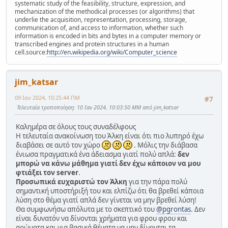
systematic study of the feasibility, structure, expression, and
mechanization of the methodical processes (or algorithms) that
underlie the acquisition, representation, processing, storage,
communication of, and access to information, whether such
information is encoded in bits and bytes in a computer memory or
transcribed engines and protein structures in a human
cell.source:
http://en.wikipedia.org/wiki/Computer_science
jim_katsar
09 Ιαν 2024, 10:25:44 ΠΜ
#7
Τελευταία τροποποίηση
: 10 Ιαν 2024, 10:03:50 ΜΜ από jim_katsar
Καλημέρα σε όλους τους συναδέλφους
Η τελευταία ανακοίνωση του Άλκη είναι ότι πιο λυπηρό έχω
διαβάσει σε αυτό τον χώρο
. Μόλις την διάβασα
ένιωσα πραγματικά ένα άδειασμα γιατί πολύ απλά:
δεν
μπορώ να κάνω μάθημα γιατί δεν έχω κάποιον να μου
φτιάξει τον server
.
Προσωπικά ευχαριστώ τον Άλκη
για την πάρα πολύ
σημαντική υποστήριξή του και ελπίζω ότι θα βρεθεί κάποια
λύση στο θέμα γιατί απλά δεν γίνεται να μην βρεθεί λύση!
Θα συμφωνήσω απόλυτα με το σκεπτικό του
@pgrontas
. Δεν
είναι δυνατόν να δίνονται χρήματα για φρου φρου και
αρώματα και για βασικά θέματα να μην δίνονται τα