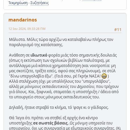
Τεκμηρίωση
-
Συζητήσεις
mandarinos
12 Ιαν 2024, 09:33:28 ΠΜ
#11
Μάλιστα. Μόλις τώρα αρχίζω να καταλαβαίνω πλήρως τον
παραλογισμό της κατάστασης.
Ανάθεση σε
ιδιωτικό
φορέα μιάς τόσο σημαντικής δουλειάς
(όπως η εκτύπωση των σχολικών βιβλίων παλιότερα), με
αντάλλαγμα μιά κάποια χρηματοδότηση (και νοοτροπία: μη
μας σκοτίζετε, τρέξτε εσείς, αφού σας πληρώνουμε), σε στύλ
"δίνω υπεργολαβία έξω". (Γειά σου, ρέ Γκρήκ ΝΑΣΑ!
)
Αλλά στελέχωση (όχι με υπαλλήλους του "υπεργολάβου",
αλλά) με
μόνιμους εκπαιδευτικούς του Δημοσίου,
που τρέχουν
γιά όλους. Και, ξαφνικά, σταματάει η υποστήριξη / άδεια από
το υπουργείο στους μόνιμους εκπαιδευτικούς του.
Δηλαδή, ήτανε στραβό το κλήμα, τό 'φαγε κι ο γάϊδαρος.
Θά 'λεγα ότι πρέπει να στηθεί εξ αρχής ένα κέντρο
υποστήριξης
σε σωστές βάσεις.
Ως μόνιμη υπηρεσία του
υπουργείου,
όχι ως συνεργασία με εξωτερικούς συνεργάτες. (Κι