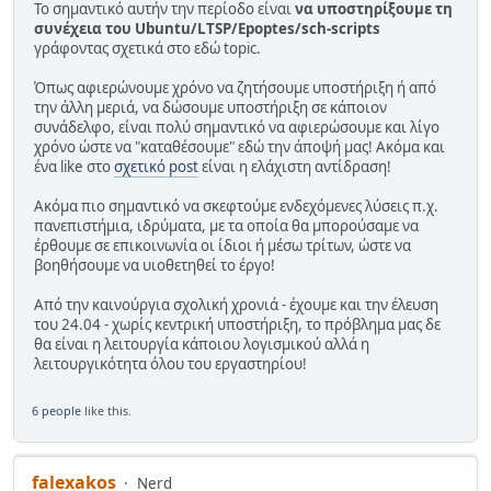
Το σημαντικό αυτήν την περίοδο είναι
να υποστηρίξουμε τη
συνέχεια του Ubuntu/LTSP/Epoptes/sch-scripts
γράφοντας σχετικά στο εδώ topic.
Όπως αφιερώνουμε χρόνο να ζητήσουμε υποστήριξη ή από
την άλλη μεριά, να δώσουμε υποστήριξη σε κάποιον
συνάδελφο, είναι πολύ σημαντικό να αφιερώσουμε και λίγο
χρόνο ώστε να "καταθέσουμε" εδώ την άποψή μας! Ακόμα και
ένα like στο
σχετικό post
είναι η ελάχιστη αντίδραση!
Ακόμα πιο σημαντικό να σκεφτούμε ενδεχόμενες λύσεις π.χ.
πανεπιστήμια, ιδρύματα, με τα οποία θα μπορούσαμε να
έρθουμε σε επικοινωνία οι ίδιοι ή μέσω τρίτων, ώστε να
βοηθήσουμε να υιοθετηθεί το έργο!
Από την καινούργια σχολική χρονιά - έχουμε και την έλευση
του 24.04 - χωρίς κεντρική υποστήριξη, το πρόβλημα μας δε
θα είναι η λειτουργία κάποιου λογισμικού αλλά η
λειτουργικότητα όλου του εργαστηρίου!
6 people
like this.
falexakos
Nerd