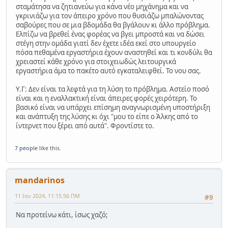
σταμάτησα να ζητιανεύω για κάνα νέο μηχάνημα και να
γκρινιάζω για τον άπειρο χρόνο που θυσιάζω μπαλώνοντας
σαβούρες που σε μια βδομάδα θα βγάλουν κι άλλο πρόβλημα.
Ελπίζω να βρεθεί ένας φορέας να βγει μπροστά και να δώσει
στέγη στην ομάδα γιατί δεν έχετε ιδέα εκεί στο υπουργείο
πόσα πεθαμένα εργαστήρια έχουν αναστηθεί και τι κονδύλι θα
χρειαστεί κάθε χρόνο για στοιχειωδώς λειτουργικά
εργαστήρια άμα το πακέτο αυτό εγκαταλειφθεί. Το νου σας.
Υ.Γ: Δεν είναι τα λεφτά για τη λύση το πρόβλημα. Αστείο ποσό
είναι και η εναλλακτική είναι άπειρες φορές χειρότερη. Το
βασικό είναι να υπάρχει επίσημη αναγνωρισμένη υποστήριξη
και ανάπτυξη της λύσης κι όχι "μου το είπε ο Άλκης από το
ίντερνετ που ξέρει από αυτά". Φροντίστε το.
7 people
like this.
mandarinos
11 Ιαν 2024, 11:15:56 ΠΜ
#9
Να προτείνω κάτι, ίσως χαζό;