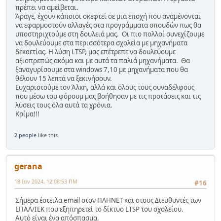
πρέπει να αμείβεται.
Άραγε, έχουν κάποιοι σκεφτεί σε μια εποχή που αναμένονται
να εφαρμοστούν αλλαγές στα προγράμματα σπουδών πως θα
υποστηριχτούμε στη δουλειά μας. Οι πιο πολλοί συνεχίζουμε
να δουλεύουμε στα περισσότερα σχολεία με μηχανήματα
δεκαετίας. Η λύση LTSP, μας επέτρεπε να δουλεύουμε
αξιοπρεπώς ακόμα και με αυτά τα παλιά μηχανήματα. Θα
ξαναγυρίσουμε στα windows 7,10 με μηχανήματα που θα
θέλουν 15 λεπτά να ξεκινήσουν.
Ευχαριστούμε τον Άλκη, αλλά και όλους τους συναδέλφους
που μέσω του φόρουμ μας βοήθησαν με τις προτάσεις και τις
λύσεις τους όλα αυτά τα χρόνια.
Κρίμα!!!
2 people
like this.
gerana
18 Ιαν 2024, 12:08:53 ΠΜ
#16
Σήμερα έστειλα email στον ΠΛΗΝΕΤ και στους Διευθυντές των
ΕΠΑΛ/ΙΕΚ που εξηπηρετεί το δίκτυο LTSP του σχολείου.
Αυτό είναι ένα απόσπασμα.