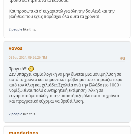
τρόπο θα έπρεπε να το κάνουμε;
Και προσωπικά σ' ευχαριστώ για όλη την δουλειά και την
βοήθεια που έχεις παράσχει όλα αυτά τα χρόνια!
2 people
like this.
vovos
08 Ιαν 2024, 09:26:26 ΠΜ
#3
Τραγικό!!!
Δεν υπάρχει καμία λογική να μην δίνεται μια μόνιμη λύση σε
αυτό το χρόνιο και σημαντικό πρόβλημα που επηρεάζει πέρα
από τον Άλκη και χιλιάδες Σχολεία ανά την Ελλάδα (το 1000+
νομίζω είναι πολύ συντηρητική εκτίμηση). Άλκη σε
ευχαριστούμε πολύ για την υποστήριξη όλα αυτά τα χρόνια
και πραγματικά εύχομαι να βρεθεί λύση.
2 people
like this.
mandarinos