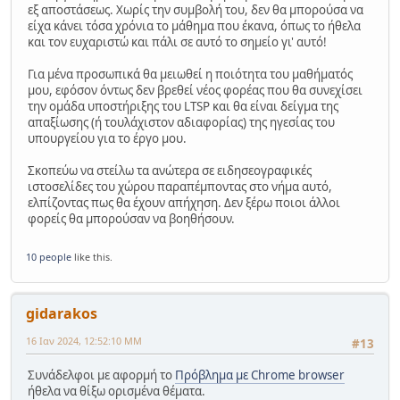
εξ αποστάσεως. Χωρίς την συμβολή του, δεν θα μπορούσα να
είχα κάνει τόσα χρόνια το μάθημα που έκανα, όπως το ήθελα
και τον ευχαριστώ και πάλι σε αυτό το σημείο γι' αυτό!
Για μένα προσωπικά θα μειωθεί η ποιότητα του μαθήματός
μου, εφόσον όντως δεν βρεθεί νέος φορέας που θα συνεχίσει
την ομάδα υποστήριξης του LTSP και θα είναι δείγμα της
απαξίωσης (ή τουλάχιστον αδιαφορίας) της ηγεσίας του
υπουργείου για το έργο μου.
Σκοπεύω να στείλω τα ανώτερα σε ειδησεογραφικές
ιστοσελίδες του χώρου παραπέμποντας στο νήμα αυτό,
ελπίζοντας πως θα έχουν απήχηση. Δεν ξέρω ποιοι άλλοι
φορείς θα μπορούσαν να βοηθήσουν.
10 people
like this.
gidarakos
16 Ιαν 2024, 12:52:10 ΜΜ
#13
Συνάδελφοι με αφορμή το
Πρόβλημα με Chrome browser
ήθελα να θίξω ορισμένα θέματα.