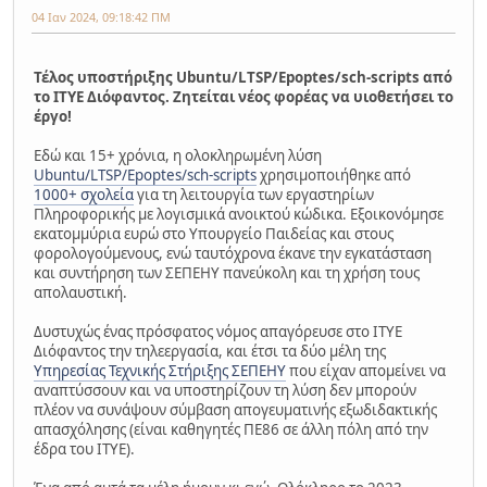
04 Ιαν 2024, 09:18:42 ΠΜ
Τέλος υποστήριξης Ubuntu/LTSP/Epoptes/sch-scripts από
το ΙΤΥΕ Διόφαντος. Ζητείται νέος φορέας να υιοθετήσει το
έργο!
Εδώ και 15+ χρόνια, η ολοκληρωμένη λύση
Ubuntu/LTSP/Epoptes/sch-scripts
χρησιμοποιήθηκε από
1000+ σχολεία
για τη λειτουργία των εργαστηρίων
Πληροφορικής με λογισμικά ανοικτού κώδικα. Εξοικονόμησε
εκατομμύρια ευρώ στο Υπουργείο Παιδείας και στους
φορολογούμενους, ενώ ταυτόχρονα έκανε την εγκατάσταση
και συντήρηση των ΣΕΠΕΗΥ πανεύκολη και τη χρήση τους
απολαυστική.
Δυστυχώς ένας πρόσφατος νόμος απαγόρευσε στο ΙΤΥΕ
Διόφαντος την τηλεεργασία, και έτσι τα δύο μέλη της
Υπηρεσίας Τεχνικής Στήριξης ΣΕΠΕΗΥ
που είχαν απομείνει να
αναπτύσσουν και να υποστηρίζουν τη λύση δεν μπορούν
πλέον να συνάψουν σύμβαση απογευματινής εξωδιδακτικής
απασχόλησης (είναι καθηγητές ΠΕ86 σε άλλη πόλη από την
έδρα του ΙΤΥΕ).