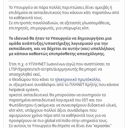
Το Υπουργείο σε πάρα πολλές περιπτώσεις δίνει αμοιβές ή
επιδόματα σε εκπαιδευτικούς που κάνουν κάτι παραπάνω από
τα καθήκοντά τους.
Σε επιτροπές πανελλαδικών, σε εξεταστές γλωσσομάθειας,
επιτηρητές, επιμορφωτές, για υπερωρίες κλπ.
Το ιδανικό θα ήταν το Υπουργείο να δημιουργήσει μια
ομάδα ανάπτυξης/υποστήριξης λογισμικού για την
εκπαίδευση, και να δέχεται σε αυτήν (και) υπαλλήλους
με κάποιο καθεστώς επιπρόσθετης απασχόλησης.
Έτσι π.χ. ο ΥΠΛΗΝΕΤ Ιωαννίνων (εγώ) που αναπτύσσει τα
LTSP/Epoptes/sch-scripts/Διερμηνευτής θα μπορεί να
απασχοληθεί εκεί,
ο Θεοδώρου που κάνει το
ηλεκτρονικό πρωτόκολλο
,
οι εξαιρετικοί συνάδελφοι από το ΠΛΗΝΕΤ Κρήτης που κάνανε
helpdesk system,
αρκετοί εκπαιδευτικοί θα μπορούσαν να συντηρούν τα
παρατημένα εκπαιδευτικά λογισμικά του ΙΕΠ και του
Φωτόδεντρου ή ακόμα και να συνεισφέρουν διδακτικό υλικό,
κλπ κλπ, υπάρχουν πολλοί άξιοι συνάδελφοι που
αφιερώνουν χρόνο πέρα από τα καθήκοντά τους για να
προσφέρουν σε πιο global επίπεδο στην υπηρεσία τους.
Σε αυτούς το Υπουργείο θα έπρεπε να δίνει ένα "κερασάκι"