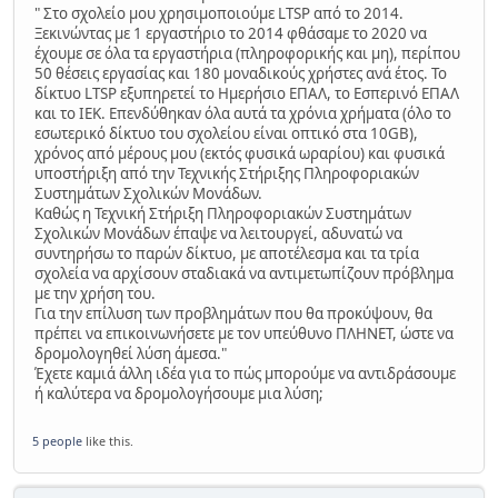
" Στο σχολείο μου χρησιμοποιούμε LTSP από το 2014.
Ξεκινώντας με 1 εργαστήριο το 2014 φθάσαμε το 2020 να
έχουμε σε όλα τα εργαστήρια (πληροφορικής και μη), περίπου
50 θέσεις εργασίας και 180 μοναδικούς χρήστες ανά έτος. Το
δίκτυο LTSP εξυπηρετεί το Ημερήσιο ΕΠΑΛ, το Εσπερινό ΕΠΑΛ
και το ΙΕΚ. Επενδύθηκαν όλα αυτά τα χρόνια χρήματα (όλο το
εσωτερικό δίκτυο του σχολείου είναι οπτικό στα 10GB),
χρόνος από μέρους μου (εκτός φυσικά ωραρίου) και φυσικά
υποστήριξη από την Τεχνικής Στήριξης Πληροφοριακών
Συστημάτων Σχολικών Μονάδων.
Καθώς η Τεχνική Στήριξη Πληροφοριακών Συστημάτων
Σχολικών Μονάδων έπαψε να λειτουργεί, αδυνατώ να
συντηρήσω το παρών δίκτυο, με αποτέλεσμα και τα τρία
σχολεία να αρχίσουν σταδιακά να αντιμετωπίζουν πρόβλημα
με την χρήση του.
Για την επίλυση των προβλημάτων που θα προκύψουν, θα
πρέπει να επικοινωνήσετε με τον υπεύθυνο ΠΛΗΝΕΤ, ώστε να
δρομολογηθεί λύση άμεσα."
Έχετε καμιά άλλη ιδέα για το πώς μπορούμε να αντιδράσουμε
ή καλύτερα να δρομολογήσουμε μια λύση;
5 people
like this.