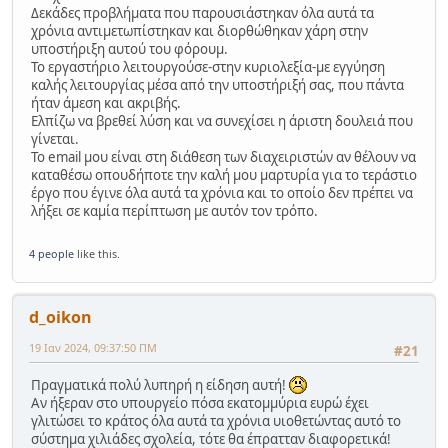
Δεκάδες προβλήματα που παρουσιάστηκαν όλα αυτά τα
χρόνια αντιμετωπίστηκαν και διορθώθηκαν χάρη στην
υποστήριξη αυτού του φόρουμ.
Το εργαστήριο λειτουργούσε-στην κυριολεξία-με εγγύηση
καλής λειτουργίας μέσα από την υποστήριξή σας, που πάντα
ήταν άμεση και ακριβής.
Ελπίζω να βρεθεί λύση και να συνεχίσει η άριστη δουλειά που
γίνεται.
Το email μου είναι στη διάθεση των διαχειριστών αν θέλουν να
καταθέσω οπουδήποτε την καλή μου μαρτυρία για το τεράστιο
έργο που έγινε όλα αυτά τα χρόνια και το οποίο δεν πρέπει να
λήξει σε καμία περίπτωση με αυτόν τον τρόπο.
4 people
like this.
d_oikon
19 Ιαν 2024, 09:37:50 ΠΜ
#21
Πραγματικά πολύ λυπηρή η είδηση αυτή!
Αν ήξεραν στο υπουργείο πόσα εκατομμύρια ευρώ έχει
γλιτώσει το κράτος όλα αυτά τα χρόνια υιοθετώντας αυτό το
σύστημα χιλιάδες σχολεία, τότε θα έπρατταν διαφορετικά!