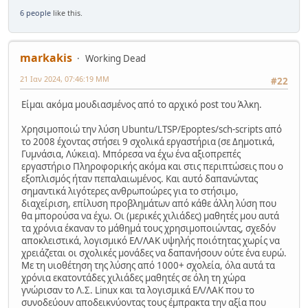
6 people
like this.
markakis
Working Dead
21 Ιαν 2024, 07:46:19 ΜΜ
#22
Είμαι ακόμα μουδιασμένος από το αρχικό post του Άλκη.
Χρησιμοποιώ την λύση Ubuntu/LTSP/Epoptes/sch-scripts από
το 2008 έχοντας στήσει 9 σχολικά εργαστήρια (σε Δημοτικά,
Γυμνάσια, Λύκεια). Μπόρεσα να έχω ένα αξιοπρεπές
εργαστήριο Πληροφορικής ακόμα και στις περιπτώσεις που ο
εξοπλισμός ήταν πεπαλαιωμένος. Και αυτό δαπανώντας
σημαντικά λιγότερες ανθρωποώρες για το στήσιμο,
διαχείριση, επίλυση προβλημάτων από κάθε άλλη λύση που
θα μπορούσα να έχω. Οι (μερικές χιλιάδες) μαθητές μου αυτά
τα χρόνια έκαναν το μάθημά τους χρησιμοποιώντας, σχεδόν
αποκλειστικά, λογισμικό ΕΛ/ΛΑΚ υψηλής ποιότητας χωρίς να
χρειάζεται οι σχολικές μονάδες να δαπανήσουν ούτε ένα ευρώ.
Με τη υιοθέτηση της λύσης από 1000+ σχολεία, όλα αυτά τα
χρόνια εκατοντάδες χιλιάδες μαθητές σε όλη τη χώρα
γνώρισαν το Λ.Σ. Linux και τα λογισμικά ΕΛ/ΛΑΚ που το
συνοδεύουν αποδεικνύοντας τους έμπρακτα την αξία που