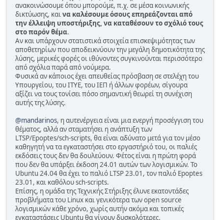
ανακοινώσουμε όπου μπορούμε, π.χ. σε μέσα κοινωνικής
δικτύωσης, και
να καλέσουμε όσους επηρεάζονται από
την έλλειψη υποστήριξης, να καταθέσουν το σχόλιό τους
στο παρόν θέμα
.
Αν και υπάρχουν στατιστικά στοιχεία επισκεψιμότητας των
αποθετηρίων που αποδεικνύουν την μεγάλη δημοτικότητα της
λύσης, μερικές φορές οι ιθύνοντες συγκινούνται περισσότερο
από σχόλια παρά από νούμερα.
Φυσικά αν κάποιος έχει απευθείας πρόσβαση σε στελέχη του
Υπουργείου, του ΙΤΥΕ, του ΙΕΠ ή άλλων φορέων, σίγουρα
αξίζει να τους τονίσει πόσο σημαντική θεωρεί τη συνέχιση
αυτής της λύσης.
@mandarinos
, η αυτενέργεια είναι μια ενεργή προσέγγιση του
θέματος, αλλά αν σταματήσει η ανάπτυξη των
LTSP/Epoptes/sch-scripts, θα είναι αδύνατο μετά για τον μέσο
καθηγητή να τα εγκαταστήσει στο εργαστήριό του, οι παλιές
εκδόσεις τους δεν θα δουλεύουν. Φέτος είναι η πρώτη φορά
που δεν θα υπάρξει έκδοση 24.01 αυτών των λογισμικών. Το
Ubuntu 24.04 θα έχει το παλιό LTSP 23.01, τον παλιό Epoptes
23.01, και καθόλου sch-scripts.
Επίσης, η ομάδα της Τεχνικής Στήριξης έλυνε εκατοντάδες
προβλήματα του Linux και γενικότερα των open source
λογισμικών κάθε χρόνο, χωρίς αυτήν ακόμα και τοπικές
εγκαταστάσεις Ubuntu θα γίνουν δυσκολότερες.