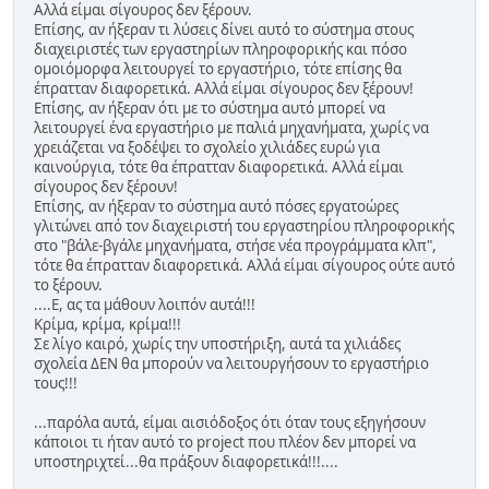
Αλλά είμαι σίγουρος δεν ξέρουν.
Επίσης, αν ήξεραν τι λύσεις δίνει αυτό το σύστημα στους
διαχειριστές των εργαστηρίων πληροφορικής και πόσο
ομοιόμορφα λειτουργεί το εργαστήριο, τότε επίσης θα
έπρατταν διαφορετικά. Αλλά είμαι σίγουρος δεν ξέρουν!
Επίσης, αν ήξεραν ότι με το σύστημα αυτό μπορεί να
λειτουργεί ένα εργαστήριο με παλιά μηχανήματα, χωρίς να
χρειάζεται να ξοδέψει το σχολείο χιλιάδες ευρώ για
καινούργια, τότε θα έπρατταν διαφορετικά. Αλλά είμαι
σίγουρος δεν ξέρουν!
Επίσης, αν ήξεραν το σύστημα αυτό πόσες εργατοώρες
γλιτώνει από τον διαχειριστή του εργαστηρίου πληροφορικής
στο "βάλε-βγάλε μηχανήματα, στήσε νέα προγράμματα κλπ",
τότε θα έπρατταν διαφορετικά. Αλλά είμαι σίγουρος ούτε αυτό
το ξέρουν.
....Ε, ας τα μάθουν λοιπόν αυτά!!!
Κρίμα, κρίμα, κρίμα!!!
Σε λίγο καιρό, χωρίς την υποστήριξη, αυτά τα χιλιάδες
σχολεία ΔΕΝ θα μπορούν να λειτουργήσουν το εργαστήριο
τους!!!
...παρόλα αυτά, είμαι αισιόδοξος ότι όταν τους εξηγήσουν
κάποιοι τι ήταν αυτό το project που πλέον δεν μπορεί να
υποστηριχτεί...θα πράξουν διαφορετικά!!!....