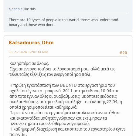
4 people
like this.
There are 10 types of people in this world, those who understand
binary and those who dont.
Katsadouros_Dhm
18 Ιαν 2024, 08:07:41 ΜΜ
#20
Καλησπέρα σε όλους.
Είχα απενεργοποιήσει το λογαριασμό μου, αλλά μετά τις
τελευταίες εξελίξεις τον ενεργοποίησα πάλι.
Η πρώτη εγκατάσταση των UBUNTU στο εργαστήριο του
σχολείου έγινε το - μακρινό- 2011 με την έκδοση 10.04 και
από τότε έγιναν όλες οι αναβαθμίσεις με όποιες εκδόσεις
ακολουθούσαν, με την τελική κατάληξη της έκδοσης 22.04, η
οποία χρησιμοποιείται καθημερινά.
Περιττό να πω ότι το εργαστήριο κυριολεκτικά αναστήθηκε
και εκατοντάδες μαθητές γνώρισαν και εκτίμησαν τα
πλεονεκτήματα του ελεύθερου λογισμικού.
Η καθημερινή διαχείριση και εποπτεία του εργαστηρίου έγινε
παιχνίδι.