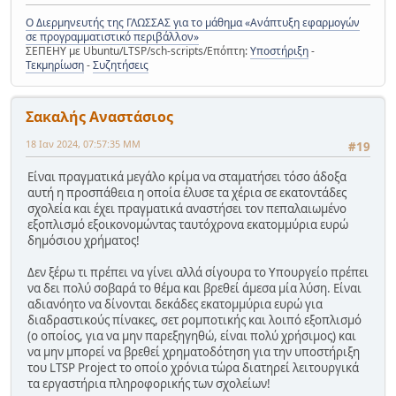
Ο Διερμηνευτής της ΓΛΩΣΣΑΣ για το μάθημα «Ανάπτυξη εφαρμογών
σε προγραμματιστικό περιβάλλον»
ΣΕΠΕΗΥ με Ubuntu/LTSP/sch-scripts/Επόπτη:
Υποστήριξη
-
Τεκμηρίωση
-
Συζητήσεις
Σακαλής Αναστάσιος
18 Ιαν 2024, 07:57:35 ΜΜ
#19
Είναι πραγματικά μεγάλο κρίμα να σταματήσει τόσο άδοξα
αυτή η προσπάθεια η οποία έλυσε τα χέρια σε εκατοντάδες
σχολεία και έχει πραγματικά αναστήσει τον πεπαλαιωμένο
εξοπλισμό εξοικονομώντας ταυτόχρονα εκατομμύρια ευρώ
δημόσιου χρήματος!
Δεν ξέρω τι πρέπει να γίνει αλλά σίγουρα το Υπουργείο πρέπει
να δει πολύ σοβαρά το θέμα και βρεθεί άμεσα μία λύση. Είναι
αδιανόητο να δίνονται δεκάδες εκατομμύρια ευρώ για
διαδραστικούς πίνακες, σετ ρομποτικής και λοιπό εξοπλισμό
(ο οποίος, για να μην παρεξηγηθώ, είναι πολύ χρήσιμος) και
να μην μπορεί να βρεθεί χρηματοδότηση για την υποστήριξη
του LTSP Project το οποίο χρόνια τώρα διατηρεί λειτουργικά
τα εργαστήρια πληροφορικής των σχολείων!