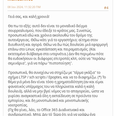
08 Ιαν 2024, 11:32:20 ΠΜ
#4
Γειά σας, και καλή χρονιά!
Θα πω το εξής: αυτό δεν είναι το μοναδικό δείγμα
σουρρεαλισμού, που έδειξε το κράτος μας. Συνεπώς,
προσωπικά εδώ και χρόνια ακολουθώ τον δρόμο της
αυτενέργειας. Θέλω κάτι γιά το εργαστήριο; αίτημα στον
διευθυντή και αγορά. Θέλω να δω πώς δουλεύει μιά εφαρμογή
επάνω στο Linux; εγκατάσταση και πειραματισμός. (Και
εκτεταμένο διάβασμα στα ιντερνέτια.) Δεν θα περιμένω πότε
θα ευδοκήσουν οι διάφορες επιτροπές κλπ, ούτε να "περάσω
σεμινάρια", γιά να πάρω "πιστοποίηση".
Προσωπικά, θα συνεχίσω να στηρίζω με "τέρμα γκάζια" το
σχήμα LTSP / sch scripts / Epoptes, και να το διαφημίζω. (*) Το
θέμα γιά μένα δεν είναι τόσο η χρηματοδότηση (αν και είμαι
φανατικός υπέρμαχος του να πληρώνεται καλά η καλή
δουλειά), αλλά να μην βγεί νόμος να το απαγορεύει, ώστε να
γυρίσει αναγκαστικά όλη η εκπαίδευση σε προϊόντα του
εμπορίου, και δη μονοπωλιακά και μονοπωλιακής
νοοτροπίας.
(Πχ θα γίνει, λέει, το Office 365 Διαδικτυακό και
συνδρομητικό. Μπα; Δεν τό 'ξερα ότι γιά να γράψω ένα