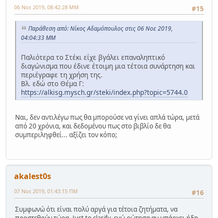
06 Νοε 2019, 08:42:28 ΜΜ
#15
Παράθεση από: Νίκος Αδαμόπουλος στις 06 Νοε 2019,
04:04:33 ΜΜ
Παλιότερα το Στέκι είχε βγάλει επαναληπτικό
διαγώνισμα που έδινε έτοιμη μια τέτοια συνάρτηση και
περιέγραφε τη χρήση της.
Βλ. εδώ στο Θέμα Γ:
https://alkisg.mysch.gr/steki/index.php?topic=5744.0
Ναι, δεν αντιλέγω πως θα μπορούσε να γίνει απλά τώρα, μετά
από 20 χρόνια, και δεδομένου πως στο βιβλίο δε θα
συμπεριληφθεί... αξίζει τον κόπο;
akalest0s
07 Νοε 2019, 01:43:15 ΠΜ
#16
Συμφωνώ ότι είναι πολύ αργά για τέτοια ζητήματα, να