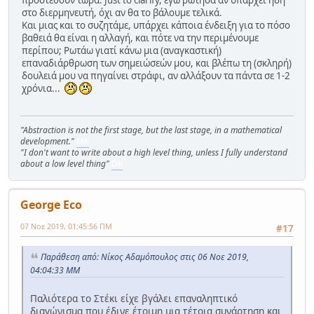
προστεθούν τώρα. Just to clarify, εγώ ρώτησα αν υπάρχει ήδη
στο διερμηνευτή, όχι αν θα το βάλουμε τελικά.
Και μιας και το συζητάμε, υπάρχει κάποια ένδειξη για το πόσο
βαθειά θα είναι η αλλαγή, και πότε να την περιμένουμε
περίπου; Ρωτάω γιατί κάνω μια (αναγκαστική)
επαναδιάρθρωση των σημειώσεών μου, και βλέπω τη (σκληρή)
δουλειά μου να πηγαίνει στράφι, αν αλλάξουν τα πάντα σε 1-2
χρόνια...
"Abstraction is not the first stage, but the last stage, in a mathematical
development."
MK
"I don't want to write about a high level thing, unless I fully understand
about a low level thing"
DK
George Eco
07 Νοε 2019, 01:45:56 ΠΜ
#17
Παράθεση από: Νίκος Αδαμόπουλος στις 06 Νοε 2019,
04:04:33 ΜΜ
Παλιότερα το Στέκι είχε βγάλει επαναληπτικό
διαγώνισμα που έδινε έτοιμη μια τέτοια συνάρτηση και