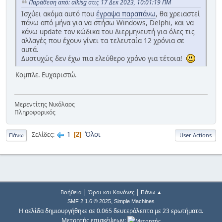
Παράθεση από: alkisg στις 17 Δεκ 2023, 10:01:19 ΠΜ
Ισχύει ακόμα αυτό που
έγραψα παραπάνω
, θα χρειαστεί
πάνω από μήνα για να στήσω Windows, Delphi, και να
κάνω update τον κώδικα του Διερμηνευτή για όλες τις
αλλαγές που έχουν γίνει τα τελευταία 12 χρόνια σε
αυτά.
Δυστυχώς δεν έχω πια ελεύθερο χρόνο για τέτοια!
Κομπλε. Ευχαριστώ.
Μερεντίτης Νικόλαος
Πληροφορικός
1
Όλοι
Σελίδες
2
Πάνω
User Actions
|
|
Βοήθεια
Όροι και Κανόνες
Πάνω ▲
,
SMF 2.1.6 © 2025
Simple Machines
Η σελίδα δημιουργήθηκε σε 0.065 δευτερόλεπτα με 23 ερωτήματα.
Μετρητής επισκέψεων: