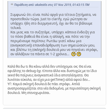
Παράθεση από: akalest0s στις 07 Νοε 2019, 01:43:15 ΠΜ
Συμφωνώ ότι είναι πολύ αργά για τέτοια ζητήματα, να
προστεθούν τώρα. Just to clarify, εγώ ρώτησα αν
υπάρχει ήδη στο διερμηνευτή, όχι αν θα το βάλουμε
τελικά.
Και μιας και το συζητάμε, υπάρχει κάποια ένδειξη για
το πόσο βαθειά θα είναι η αλλαγή, και πότε να την
περιμένουμε περίπου; Ρωτάω γιατί κάνω μια
(αναγκαστική) επαναδιάρθρωση των σημειώσεών μου,
και βλέπω τη (σκληρή) δουλειά μου να πηγαίνει στράφι,
αν αλλάξουν τα πάντα σε 1-2 χρόνια...
Καλά θα δω τι θα κάνω αλλά δεν υπόσχομαι οκ; Θα είναι
εφιάλτης το debug όχι τίποτα άλλο και δυστυχώς με το ίδιο
seed θα παίρνεις αναγκαστικά ίδια αποτελέσματα. Θα
λυνόταν εύκολα, αν είχα μια getTime() αλλά αφού δεν...
ΥΓ: Καμιά σκληρή δουλειά δε πάει στράφι. Απλά
αναπροσαρμόζεται στα νέα δεδομένα, με περισσότερη σκληρή
δουλειά. Μη στενοχωριέσαι.