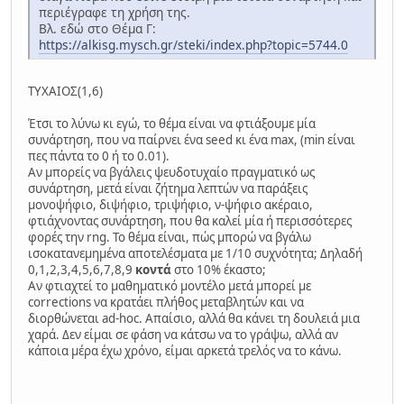
περιέγραφε τη χρήση της.
Βλ. εδώ στο Θέμα Γ:
https://alkisg.mysch.gr/steki/index.php?topic=5744.0
ΤΥΧΑΙΟΣ(1,6)
Έτσι το λύνω κι εγώ, το θέμα είναι να φτιάξουμε μία
συνάρτηση, που να παίρνει ένα seed κι ένα max, (min είναι
πες πάντα το 0 ή το 0.01).
Αν μπορείς να βγάλεις ψευδοτυχαίο πραγματικό ως
συνάρτηση, μετά είναι ζήτημα λεπτών να παράξεις
μονοψήφιο, διψήφιο, τριψήφιο, ν-ψήφιο ακέραιο,
φτιάχνοντας συνάρτηση, που θα καλεί μία ή περισσότερες
φορές την rng. Το θέμα είναι, πώς μπορώ να βγάλω
ισοκατανεμημένα αποτελέσματα με 1/10 συχνότητα; Δηλαδή
0,1,2,3,4,5,6,7,8,9
κοντά
στο 10% έκαστο;
Αν φτιαχτεί το μαθηματικό μοντέλο μετά μπορεί με
corrections να κρατάει πλήθος μεταβλητών και να
διορθώνεται ad-hoc. Απαίσιο, αλλά θα κάνει τη δουλειά μια
χαρά. Δεν είμαι σε φάση να κάτσω να το γράψω, αλλά αν
κάποια μέρα έχω χρόνο, είμαι αρκετά τρελός να το κάνω.