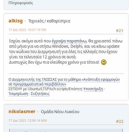
Πληροφορικός
ΜΕΧΡΙΣ_ΟΤΟΥ
 ok
    i <- i + 
1
    A[i] <- number
alkisg
Τεχνικός / καθαρίστρια
ΤΕΛΟΣ_ΕΠΑΝΑΛΗΨΗΣ
17 Δεκ 2023, 10:01:19 ΠΜ
#21
ΓΙΑ
 i 
ΑΠΟ
1
ΜΕΧΡΙ
 N
ΓΡΑΨΕ
 A[i], 
"  "
Ισχύει ακόμα αυτό που
έγραψα παραπάνω
, θα χρειαστεί πάνω
ΤΕΛΟΣ_ΕΠΑΝΑΛΗΨΗΣ
από μήνα για να στήσω Windows, Delphi, και να κάνω update
ΓΡΑΨΕ
τον κώδικα του Διερμηνευτή για όλες τις αλλαγές που έχουν
ΤΕΛΟΣ_ΠΡΟΓΡΑΜΜΑΤΟΣ
γίνει τα τελευταία 12 χρόνια σε αυτά.
Δυστυχώς δεν έχω πια ελεύθερο χρόνο για τέτοια!
ΔΙΑΔΙΚΑΣΙΑ
 random(Seed, Min, Max, Number) 
ΣΤΑΘΕΡΕΣ
  A = 
314159269
Ο Διερμηνευτής της ΓΛΩΣΣΑΣ για το μάθημα «Ανάπτυξη εφαρμογών
  C = 
453806245
σε προγραμματιστικό περιβάλλον»
  M = 
2147483647
ΣΕΠΕΗΥ με Ubuntu/LTSP/sch-scripts/Επόπτη:
Υποστήριξη
-
ΜΕΤΑΒΛΗΤΕΣ
Τεκμηρίωση
-
Συζητήσεις
ΑΚΕΡΑΙΕΣ
: Seed, Min, Max, Number
ΑΡΧΗ
  Seed <- A*Seed + C
nikolasmer
  Seed <- Seed 
mod
 M
Ομάδα Νέου Λυκείου
  Number <- Min + 
Α_Μ
((Max + 
1
 - Min)*Seed/M) 
17 Δεκ 2023, 12:06:14 ΜΜ
#22
ΤΕΛΟΣ_ΔΙΑΔΙΚΑΣΙΑΣ