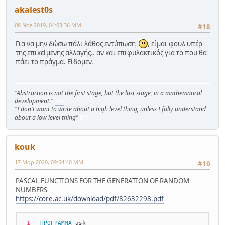
akalest0s
08 Νοε 2019, 04:03:36 ΜΜ
#18
Για να μην δώσω πάλι λάθος εντύπωση
, είμαι φουλ υπέρ
της επικείμενης αλλαγής.. αν και επιφυλακτικός για το που θα
πάει το πράγμα. Είδομεν.
"Abstraction is not the first stage, but the last stage, in a mathematical
development."
MK
"I don't want to write about a high level thing, unless I fully understand
about a low level thing"
DK
kouk
17 Μαρ 2020, 09:54:40 ΜΜ
#19
PASCAL FUNCTIONS FOR THE GENERATION OF RANDOM
NUMBERS
https://core.ac.uk/download/pdf/82632298.pdf
ΠΡΟΓΡΑΜΜΑ
 ask