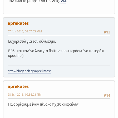
Τον κώδικα μπορείς να τον δεις
εδώ
.
aprekates
07 Ιαν 2015, 06:37:55 ΜΜ
#13
Ευχαριστώ για τον σύνδεσμο.
Βάλε και κανένα λινκ για flattr να σου κεράσω ένα ποτηράκι
κρασί ! :-)
http://blogs.sch.gr/aprekates/
aprekates
28 Σεπ 2015, 09:56:21 ΠΜ
#14
Πως ορίζουμε έναν πίνακα πχ 30 ακεραίων;