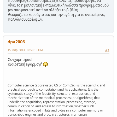
προσθήκες-τροποποιήσεις έχει όλες τις προδιαγραφές να
γίνει το η μελλοντική εκπαιδευτική γλώσσα προγραμματισμού
(αν αποφασιστεί ποτέ να αλλάξει το βιβλίο).
Θαυμάζω το κουράγιο σας και την αγάπη για το αντικείμενο,
πολλών συναδέλφων.
dpa2006
15 Μαρ 2014, 10:56:16 ΠΜ
#2
Συγχαρητήρια!
εξαιρετική εφαρμογή
Computer science (abbreviated CS or CompSci) is the scientific and
practical approach to computation and its applications. It is the
systematic study of the feasibility, structure, expression, and
mechanization of the methodical processes (or algorithms) that
underlie the acquisition, representation, processing, storage,
communication of, and access to information, whether such
information is encoded in bits and bytes in a computer memory or
transcribed engines and protein structures in a human