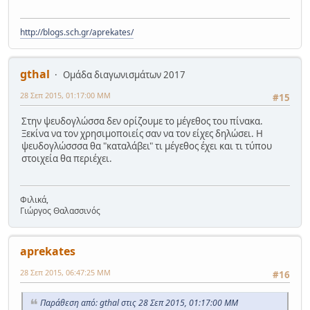
http://blogs.sch.gr/aprekates/
gthal
Ομάδα διαγωνισμάτων 2017
28 Σεπ 2015, 01:17:00 ΜΜ
#15
Στην ψευδογλώσσα δεν ορίζουμε το μέγεθος του πίνακα.
Ξεκίνα να τον χρησιμοποιείς σαν να τον είχες δηλώσει. Η
ψευδογλώσσσα θα "καταλάβει" τι μέγεθος έχει και τι τύπου
στοιχεία θα περιέχει.
Φιλικά,
Γιώργος Θαλασσινός
aprekates
28 Σεπ 2015, 06:47:25 ΜΜ
#16
Παράθεση από: gthal στις 28 Σεπ 2015, 01:17:00 ΜΜ