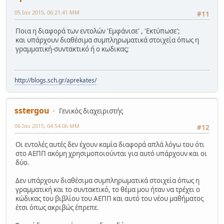
05 Ιαν 2015, 06:21:41 ΜΜ
#11
Ποια η διαφορά των εντολών 'Εμφάνισε' , 'Εκτύπωσε';
και υπάρχουν διαθέσιμα συμπληρωματικά στοιχεία όπως η
γραμματική-συντακτικό ή ο κωδικας;
http://blogs.sch.gr/aprekates/
sstergou
Γενικός διαχειριστής
06 Ιαν 2015, 04:54:06 ΜΜ
#12
Οι εντολές αυτές δεν έχουν καμία διαφορά απλά λόγω του ότι
στο ΑΕΠΠ ακόμη χρησιμοποιούνται για αυτό υπάρχουν και οι
δύο.
Δεν υπάρχουν διαθέσιμα συμπληρωματικά στοιχεία όπως η
γραμματική και το συντακτικό, το θέμα μου ήταν να τρέχει ο
κώδικας του βιβλίου του ΑΕΠΠ και αυτό του νέου μαθήματος
έτσι όπως ακριβώς έπρεπε.