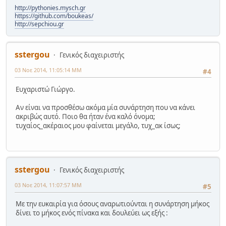
http://pythonies.mysch.gr
https://github.com/boukeas/
http://sepchiou.gr
sstergou
Γενικός διαχειριστής
03 Νοε 2014, 11:05:14 ΜΜ
#4
Ευχαριστώ Γιώργο.
Αν είναι να προσθέσω ακόμα μία συνάρτηση που να κάνει
ακριβώς αυτό. Ποιο θα ήταν ένα καλό όνομα;
τυχαίος_ακέραιος μου φαίνεται μεγάλο, τυχ_ακ ίσως;
sstergou
Γενικός διαχειριστής
03 Νοε 2014, 11:07:57 ΜΜ
#5
Με την ευκαιρία για όσους αναρωτιούνται η συνάρτηση μήκος
δίνει το μήκος ενός πίνακα και δουλεύει ως εξής :