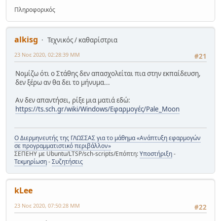
Πληροφορικός
alkisg
Τεχνικός / καθαρίστρια
23 Νοε 2020, 02:28:39 ΜΜ
#21
Νομίζω ότι ο Στάθης δεν απασχολείται πια στην εκπαίδευση,
δεν ξέρω αν θα δει το μήνυμα...
Αν δεν απαντήσει, ρίξε μια ματιά εδώ:
https://ts.sch.gr/wiki/Windows/Εφαρμογές/Pale_Moon
Ο Διερμηνευτής της ΓΛΩΣΣΑΣ για το μάθημα «Ανάπτυξη εφαρμογών
σε προγραμματιστικό περιβάλλον»
ΣΕΠΕΗΥ με Ubuntu/LTSP/sch-scripts/Επόπτη:
Υποστήριξη
-
Τεκμηρίωση
-
Συζητήσεις
kLee
23 Νοε 2020, 07:50:28 ΜΜ
#22