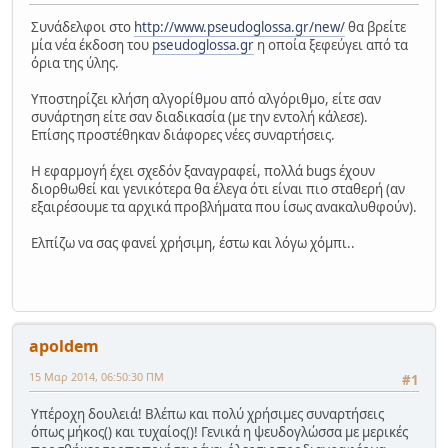
Συνάδελφοι στο
http://www.pseudoglossa.gr/new/
θα βρείτε
μία νέα έκδοση του
pseudoglossa.gr
η οποία ξεφεύγει από τα
όρια της ύλης.
Υποστηρίζει κλήση αλγορίθμου από αλγόριθμο, είτε σαν
συνάρτηση είτε σαν διαδικασία (με την εντολή κάλεσε).
Επίσης προστέθηκαν διάφορες νέες συναρτήσεις.
Η εφαρμογή έχει σχεδόν ξαναγραφεί, πολλά bugs έχουν
διορθωθεί και γενικότερα θα έλεγα ότι είναι πιο σταθερή (αν
εξαιρέσουμε τα αρχικά προβλήματα που ίσως ανακαλυθφούν).
Ελπίζω να σας φανεί χρήσιμη, έστω και λόγω χόμπι..
apoldem
15 Μαρ 2014, 06:50:30 ΠΜ
#1
Υπέροχη δουλειά! Βλέπω και πολύ χρήσιμες συναρτήσεις
όπως μήκος() και τυχαίος()! Γενικά η ψευδογλώσσα με μερικές