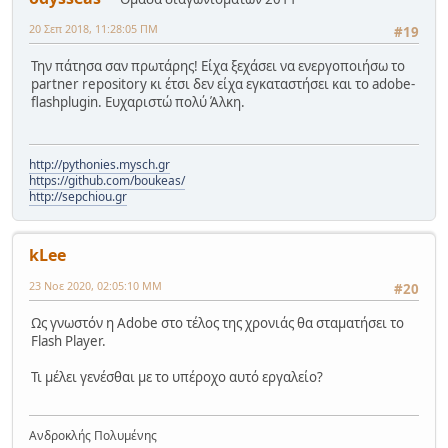
20 Σεπ 2018, 11:28:05 ΠΜ
#19
Την πάτησα σαν πρωτάρης! Είχα ξεχάσει να ενεργοποιήσω το
partner repository κι έτσι δεν είχα εγκαταστήσει και το adobe-
flashplugin. Ευχαριστώ πολύ Άλκη.
http://pythonies.mysch.gr
https://github.com/boukeas/
http://sepchiou.gr
kLee
23 Νοε 2020, 02:05:10 ΜΜ
#20
Ως γνωστόν η Adobe στο τέλος της χρονιάς θα σταματήσει το
Flash Player.
Τι μέλει γενέσθαι με το υπέροχο αυτό εργαλείο?
Ανδροκλής Πολυμένης