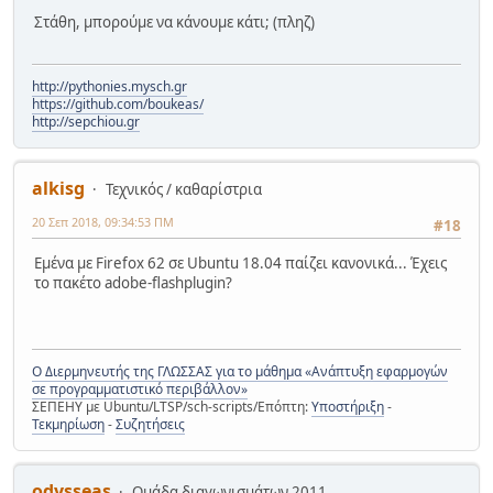
Στάθη, μπορούμε να κάνουμε κάτι; (πληζ)
http://pythonies.mysch.gr
https://github.com/boukeas/
http://sepchiou.gr
alkisg
Τεχνικός / καθαρίστρια
20 Σεπ 2018, 09:34:53 ΠΜ
#18
Εμένα με Firefox 62 σε Ubuntu 18.04 παίζει κανονικά... Έχεις
το πακέτο adobe-flashplugin?
Ο Διερμηνευτής της ΓΛΩΣΣΑΣ για το μάθημα «Ανάπτυξη εφαρμογών
σε προγραμματιστικό περιβάλλον»
ΣΕΠΕΗΥ με Ubuntu/LTSP/sch-scripts/Επόπτη:
Υποστήριξη
-
Τεκμηρίωση
-
Συζητήσεις
odysseas
Ομάδα διαγωνισμάτων 2011