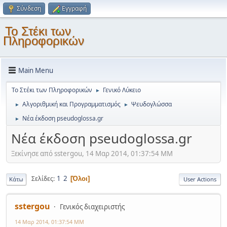
Σύνδεση
Εγγραφή
Το Στέκι των
Πληροφορικών
Main Menu
Το Στέκι των Πληροφορικών
Γενικό Λύκειο
►
Αλγοριθμική και Προγραμματισμός
Ψευδογλώσσα
►
►
Νέα έκδοση pseudoglossa.gr
►
Νέα έκδοση pseudoglossa.gr
Ξεκίνησε από sstergou, 14 Μαρ 2014, 01:37:54 ΜΜ
1
2
Σελίδες
Όλοι
Κάτω
User Actions
sstergou
Γενικός διαχειριστής
14 Μαρ 2014, 01:37:54 ΜΜ