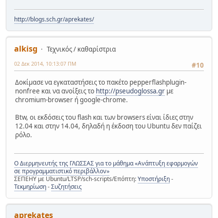
http://blogs.sch.gr/aprekates/
alkisg
Τεχνικός / καθαρίστρια
02 Δεκ 2014, 10:13:07 ΠΜ
#10
Δοκίμασε να εγκαταστήσεις το πακέτο pepperflashplugin-
nonfree και να ανοίξεις το
http://pseudoglossa.gr
με
chromium-browser ή google-chrome.
Btw, οι εκδόσεις του flash και των browsers είναι ίδιες στην
12.04 και στην 14.04, δηλαδή η έκδοση του Ubuntu δεν παίζει
ρόλο.
Ο Διερμηνευτής της ΓΛΩΣΣΑΣ για το μάθημα «Ανάπτυξη εφαρμογών
σε προγραμματιστικό περιβάλλον»
ΣΕΠΕΗΥ με Ubuntu/LTSP/sch-scripts/Επόπτη:
Υποστήριξη
-
Τεκμηρίωση
-
Συζητήσεις
aprekates