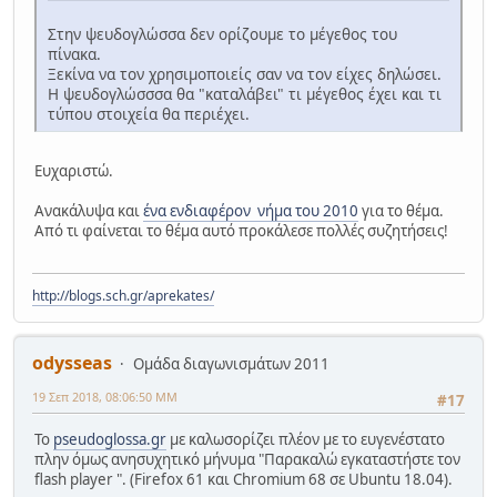
Στην ψευδογλώσσα δεν ορίζουμε το μέγεθος του
πίνακα.
Ξεκίνα να τον χρησιμοποιείς σαν να τον είχες δηλώσει.
Η ψευδογλώσσσα θα "καταλάβει" τι μέγεθος έχει και τι
τύπου στοιχεία θα περιέχει.
Ευχαριστώ.
Ανακάλυψα και
ένα ενδιαφέρον νήμα του 2010
για το θέμα.
Από τι φαίνεται το θέμα αυτό προκάλεσε πολλές συζητήσεις!
http://blogs.sch.gr/aprekates/
odysseas
Ομάδα διαγωνισμάτων 2011
19 Σεπ 2018, 08:06:50 ΜΜ
#17
To
pseudoglossa.gr
με καλωσορίζει πλέον με το ευγενέστατο
πλην όμως ανησυχητικό μήνυμα "Παρακαλώ εγκαταστήστε τον
flash player ". (Firefox 61 και Chromium 68 σε Ubuntu 18.04).