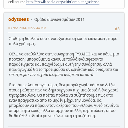
cell.source:
http://en.wikipedia.org/wiki/Computer_science
odysseas
Ομάδα διαγωνισμάτων 2011
03 Νοε 2014, 10:27:44 ΜΜ
#3
Στάθη, η δουλειά σου είναι εξαιρετική και οι επεκτάσεις πάρα
πολύ χρήσιμες.
Θέλω να σταθώ λίγο στην συνάρτηση ΤΥΧΑΙΟΣ και να κάνω μια
πρόταση: μπορούμε να κάνουμε πολλά ενδιαφέροντα
παραδείγματα και παιχνίδια με αυτή την συνάρτηση, αλλά
παιδαγωγικά θα το προτιμούσα αν
δεχόνταν δύο ορίσματα και
επέστρεφε έναν τυχαίο ακέραιο ανάμεσα σε αυτά
.
Έτσι όπως λειτουργεί τώρα, δεν μπορώ χωρίς κόπο να δείξω
στους μαθητές πως να δημιουργούν π.χ. μια ζαριά ή ένα χαρτί
της τράπουλας. Θα πρέπει πρώτα να συζητήσουμε πως από
έναν πραγματικό από το μηδέν μέχρι την μονάδα, θα
μπορέσουν να πάρουν τον ακέραιο που θέλουν. Αυτό δεν είναι
απαραίτητα κακό, αλλά υπάρχουν πολλές περιπτώσεις όπου
δε θα ήθελα ιδιαίτερα να κάνω αυτή τη συζήτηση.