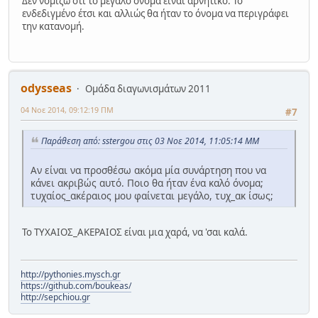
Δεν νομίζω ότι το μεγαλό όνομα είναι αρνητικό. Το
ενδεδιγμένο έτσι και αλλιώς θα ήταν το όνομα να περιγράφει
την κατανομή.
odysseas
Ομάδα διαγωνισμάτων 2011
04 Νοε 2014, 09:12:19 ΠΜ
#7
Παράθεση από: sstergou στις 03 Νοε 2014, 11:05:14 ΜΜ
Αν είναι να προσθέσω ακόμα μία συνάρτηση που να
κάνει ακριβώς αυτό. Ποιο θα ήταν ένα καλό όνομα;
τυχαίος_ακέραιος μου φαίνεται μεγάλο, τυχ_ακ ίσως;
Το ΤΥΧΑΙΟΣ_ΑΚΕΡΑΙΟΣ είναι μια χαρά, να 'σαι καλά.
http://pythonies.mysch.gr
https://github.com/boukeas/
http://sepchiou.gr