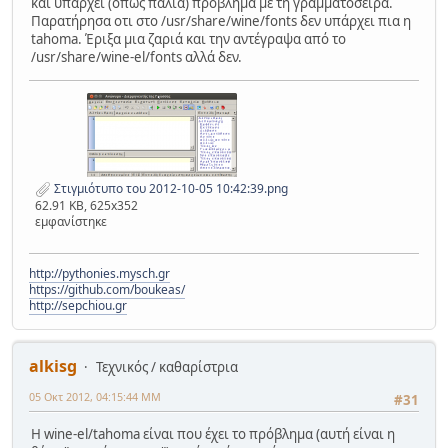
και υπάρχει (όπως παλιά) πρόβλημα με τη γραμματοσειρά.
Παρατήρησα οτι στο /usr/share/wine/fonts δεν υπάρχει πια η
tahoma. Έριξα μια ζαριά και την αντέγραψα από το
/usr/share/wine-el/fonts αλλά δεν.
Στιγμιότυπο του 2012-10-05 10:42:39.png
62.91 KB, 625x352
εμφανίστηκε
http://pythonies.mysch.gr
https://github.com/boukeas/
http://sepchiou.gr
alkisg
Τεχνικός / καθαρίστρια
05 Οκτ 2012, 04:15:44 ΜΜ
#31
Η wine-el/tahoma είναι που έχει το πρόβλημα (αυτή είναι η