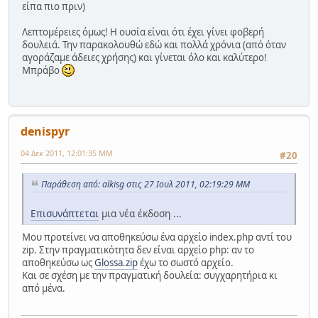
είπα πιο πριν)
Λεπτομέρειες όμως! Η ουσία είναι ότι έχει γίνει φοβερή
δουλειά. Την παρακολουθώ εδώ και πολλά χρόνια (από όταν
αγοράζαμε άδειες χρήσης) και γίνεται όλο και καλύτερο!
Μπράβο
denispyr
04 Δεκ 2011, 12:01:35 ΜΜ
#20
Παράθεση από: alkisg στις 27 Ιουλ 2011, 02:19:29 ΜΜ
Επισυνάπτεται
μια νέα έκδοση ...
Μου προτείνει να αποθηκεύσω ένα αρχείο index.php αντί του
zip. Στην πραγματικότητα δεν είναι αρχείο php: αν το
αποθηκεύσω ως
Glossa.zip
έχω το σωστό αρχείο.
Και σε σχέση με την πραγματική δουλεία: συγχαρητήρια κι
από μένα.