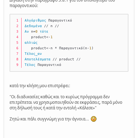
παραγοντικού:
Αλγόριθμος
 Παραγοντικό
Δεδομένα
 // n //
Αν
 n=
0
τότε
   product<-
1
αλλιώς
   product<-n * Παραγοντικό(n-
1
)
Τέλος_αν
Αποτελέσματα
 // product //
Τέλος
 Παραγοντικό
κατά την κλήση μου επιστρέφει:
"Οι διαδικασίες καθώς και το κυρίως πρόγραμμα δεν
επιτρέπεται να χρησιμοποιηθούν σε εκφράσεις, παρά μόνο
στη δήλωσή τους ή κατά την εντολή «Κάλεσε»"
Ζητώ και πάλι συγγνώμη για την άγνοια...