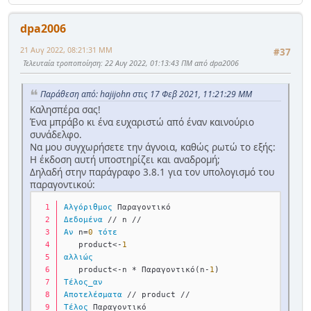
dpa2006
21 Αυγ 2022, 08:21:31 ΜΜ
#37
Τελευταία τροποποίηση
: 22 Αυγ 2022, 01:13:43 ΠΜ από dpa2006
Παράθεση από: hajijohn στις 17 Φεβ 2021, 11:21:29 ΜΜ
Καλησπέρα σας!
Ένα μπράβο κι ένα ευχαριστώ από έναν καινούριο
συνάδελφο.
Να μου συγχωρήσετε την άγνοια, καθώς ρωτώ το εξής:
Η έκδοση αυτή υποστηρίζει και αναδρομή;
Δηλαδή στην παράγραφο 3.8.1 για τον υπολογισμό του
παραγοντικού:
Αλγόριθμος
 Παραγοντικό
Δεδομένα
 // n //
Αν
 n=
0
τότε
   product<-
1
αλλιώς
   product<-n * Παραγοντικό(n-
1
)
Τέλος_αν
Αποτελέσματα
 // product //
Τέλος
 Παραγοντικό