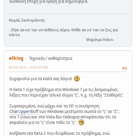
δύσκολη εποχή για όρεξη για δημιουργία.
Θωμάς Σκυλογιάννης
- Ζήσε σα να' ταν να πεθάνεις αύριο. Μάθε σα να' ταν να ζεις για
πάντα.
Μαχάτμα Γκάντι
alkisg
Τεχνικός / καθαρίστρια
06 Σεπ 2011, 10:05:25 ΠΜ
#6
Ευχαριστώ για τα καλά σας λόγια!
Η beta 1 είχε πρόβλημα στα Windows 7 με τις δεσμευμένες
λέξεις που περιείχαν τελικό σίγμα "ς", π.χ. τη λέξη "Σταθερές".
Συγκεκριμένα, ενώ μέχρι και τα XP, η συνάρτηση
CharUpperBuff
των Windows μετέτρεπε σωστά το "ς" σε "Σ",
στα 7 (ίσως και στα Vista δεν τσέκαρα) αποφάσισαν ότι το
κεφαλαίο για το "ς" είναι πάλι το "ς".
Ανέβασα νέα beta 2 που διορθώνει το πρόβλημα, ενώ