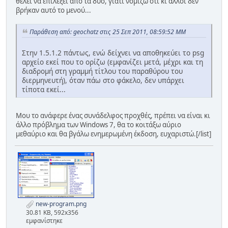
θέλει να επιλέξει από τα δύο, γιατί νομίζω ότι κι άλλοι δεν
βρήκαν αυτό το μενού...
Παράθεση από: geochatz στις 25 Σεπ 2011, 08:59:52 ΜΜ
Στην 1.5.1.2 πάντως, ενώ δείχνει να αποθηκεύει το psg
αρχείο εκεί που το ορίζω (εμφανίζει μετά, μέχρι και τη
διαδρομή στη γραμμή τίτλου του παραθύρου του
διερμηνευτή), όταν πάω στο φάκελο, δεν υπάρχει
τίποτα εκεί...
Μου το ανάφερε ένας συνάδελφος προχθές, πρέπει να είναι κι
άλλο πρόβλημα των Windows 7, θα το κοιτάξω αύριο
μεθαύριο και θα βγάλω ενημερωμένη έκδοση, ευχαριστώ.[/list]
new-program.png
30.81 KB, 592x356
εμφανίστηκε