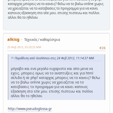
καταρχας μπορεις να το κανεις? θελω να το βαλω online χωρις
να χρειαζεται να το κατεβασεις το προγραμμα για να κανει
καποιος εξασκηση στο site μου. επισης πιστευω και πολλοι
αλλοι θα το ηθελαν.
alkisg
Τεχνικός / καθαρίστρια
25 Φεβ 2012, 03:20:25 ΜΜ
#26
Παράθεση από: kosNtinos στις 24 Φεβ 2012, 11:14:37 ΜΜ
μπραβο και ενα μεγαλο ευχαριστο και απο μενα να
εχεις. μπορεις ομως να το αναπτυξεις και για html
σελιδα ή σε php? καταρχας μπορεις να το κανεις? θελω
να το βαλω online χωρις να χρειαζεται να το
κατεβασεις το προγραμμα για να κανει καποιος
εξασκηση στο site μου. επισης πιστευω και πολλοι
αλλοι θα το ηθελαν.
http://www.pseudoglossa.gr