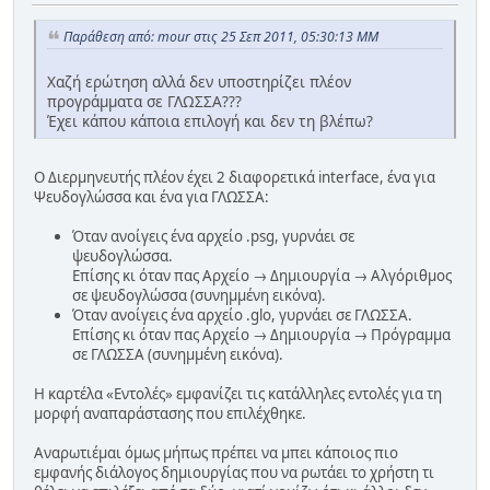
Παράθεση από: mour στις 25 Σεπ 2011, 05:30:13 ΜΜ
Χαζή ερώτηση αλλά δεν υποστηρίζει πλέον
προγράμματα σε ΓΛΩΣΣΑ???
Έχει κάπου κάποια επιλογή και δεν τη βλέπω?
Ο Διερμηνευτής πλέον έχει 2 διαφορετικά interface, ένα για
Ψευδογλώσσα και ένα για ΓΛΩΣΣΑ:
Όταν ανοίγεις ένα αρχείο .psg, γυρνάει σε
ψευδογλώσσα.
Επίσης κι όταν πας Αρχείο → Δημιουργία → Αλγόριθμος
σε ψευδογλώσσα (συνημμένη εικόνα).
Όταν ανοίγεις ένα αρχείο .glo, γυρνάει σε ΓΛΩΣΣΑ.
Επίσης κι όταν πας Αρχείο → Δημιουργία → Πρόγραμμα
σε ΓΛΩΣΣΑ (συνημμένη εικόνα).
Η καρτέλα «Εντολές» εμφανίζει τις κατάλληλες εντολές για τη
μορφή αναπαράστασης που επιλέχθηκε.
Αναρωτιέμαι όμως μήπως πρέπει να μπει κάποιος πιο
εμφανής διάλογος δημιουργίας που να ρωτάει το χρήστη τι