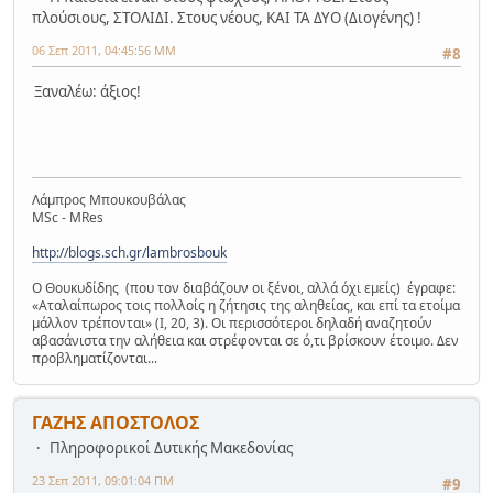
πλούσιους, ΣΤΟΛΙΔΙ. Στους νέους, ΚΑΙ ΤΑ ΔΥΟ (Διογένης) !
06 Σεπ 2011, 04:45:56 ΜΜ
#8
Ξαναλέω: άξιος!
Λάμπρος Μπουκουβάλας
MSc - MRes
http://blogs.sch.gr/lambrosbouk
Ο Θουκυδίδης (που τον διαβάζουν οι ξένοι, αλλά όχι εμείς) έγραφε:
«Αταλαίπωρος τοις πολλοίς η ζήτησις της αληθείας, και επί τα ετοίμα
μάλλον τρέπονται» (Ι, 20, 3). Οι περισσότεροι δηλαδή αναζητούν
αβασάνιστα την αλήθεια και στρέφονται σε ό,τι βρίσκουν έτοιμο. Δεν
προβληματίζονται...
ΓΑΖΗΣ ΑΠΟΣΤΟΛΟΣ
Πληροφορικοί Δυτικής Μακεδονίας
23 Σεπ 2011, 09:01:04 ΠΜ
#9