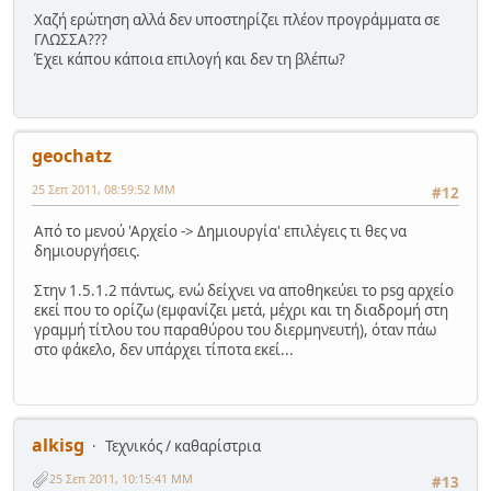
Χαζή ερώτηση αλλά δεν υποστηρίζει πλέον προγράμματα σε
ΓΛΩΣΣΑ???
Έχει κάπου κάποια επιλογή και δεν τη βλέπω?
geochatz
25 Σεπ 2011, 08:59:52 ΜΜ
#12
Από το μενού 'Αρχείο -> Δημιουργία' επιλέγεις τι θες να
δημιουργήσεις.
Στην 1.5.1.2 πάντως, ενώ δείχνει να αποθηκεύει το psg αρχείο
εκεί που το ορίζω (εμφανίζει μετά, μέχρι και τη διαδρομή στη
γραμμή τίτλου του παραθύρου του διερμηνευτή), όταν πάω
στο φάκελο, δεν υπάρχει τίποτα εκεί...
alkisg
Τεχνικός / καθαρίστρια
25 Σεπ 2011, 10:15:41 ΜΜ
#13