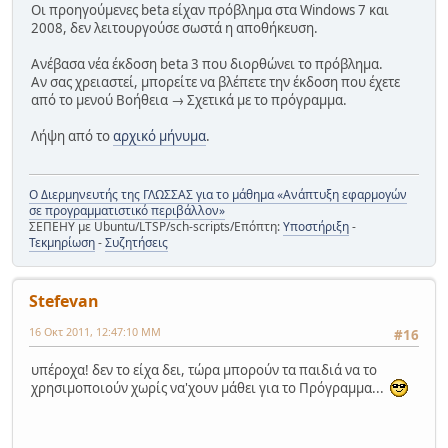
Οι προηγούμενες beta είχαν πρόβλημα στα Windows 7 και
2008, δεν λειτουργούσε σωστά η αποθήκευση.
Ανέβασα νέα έκδοση beta 3 που διορθώνει το πρόβλημα.
Αν σας χρειαστεί, μπορείτε να βλέπετε την έκδοση που έχετε
από το μενού Βοήθεια → Σχετικά με το πρόγραμμα.
Λήψη από το
αρχικό μήνυμα
.
Ο Διερμηνευτής της ΓΛΩΣΣΑΣ για το μάθημα «Ανάπτυξη εφαρμογών
σε προγραμματιστικό περιβάλλον»
ΣΕΠΕΗΥ με Ubuntu/LTSP/sch-scripts/Επόπτη:
Υποστήριξη
-
Τεκμηρίωση
-
Συζητήσεις
Stefevan
16 Οκτ 2011, 12:47:10 ΜΜ
#16
υπέροχα! δεν το είχα δει, τώρα μπορούν τα παιδιά να το
χρησιμοποιούν χωρίς να'χουν μάθει για το Πρόγραμμα...