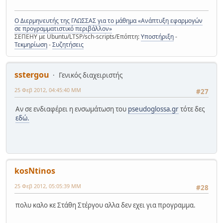
Ο Διερμηνευτής της ΓΛΩΣΣΑΣ για το μάθημα «Ανάπτυξη εφαρμογών
σε προγραμματιστικό περιβάλλον»
ΣΕΠΕΗΥ με Ubuntu/LTSP/sch-scripts/Επόπτη:
Υποστήριξη
-
Τεκμηρίωση
-
Συζητήσεις
sstergou
Γενικός διαχειριστής
25 Φεβ 2012, 04:45:40 ΜΜ
#27
Αν σε ενδιαφέρει η ενσωμάτωση του
pseudoglossa.gr
τότε δες
εδώ.
kosNtinos
25 Φεβ 2012, 05:05:39 ΜΜ
#28
πολυ καλο κε Στάθη Στέργου αλλα δεν εχει για προγραμμα.