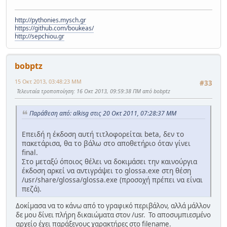
http://pythonies.mysch.gr
https://github.com/boukeas/
http://sepchiou.gr
bobptz
15 Οκτ 2013, 03:48:23 ΜΜ
#33
Τελευταία τροποποίηση
: 16 Οκτ 2013, 09:59:38 ΠΜ από bobptz
Παράθεση από: alkisg στις 20 Οκτ 2011, 07:28:37 ΜΜ
Επειδή η έκδοση αυτή τιτλοφορείται beta, δεν το
πακετάρισα, θα το βάλω στο αποθετήριο όταν γίνει
final.
Στο μεταξύ όποιος θέλει να δοκιμάσει την καινούργια
έκδοση αρκεί να αντιγράψει το glossa.exe στη θέση
/usr/share/glossa/glossa.exe (προσοχή πρέπει να είναι
πεζά).
Δοκίμασα να το κάνω από το γραφικό περιβάλον, αλλά μάλλον
δε μου δίνει πλήρη δικαιώματα στον /usr. Το αποσυμπιεσμένο
αρχείο έχει παράξενους χαρακτήρες στο filename.