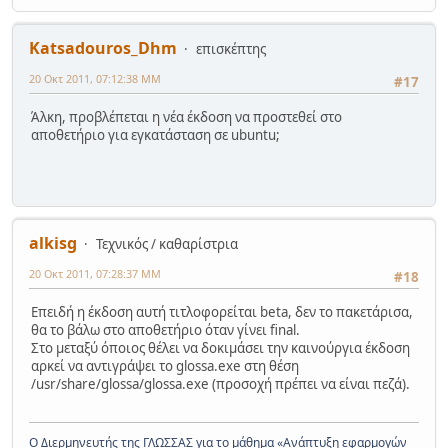
Katsadouros_Dhm
επισκέπτης
20 Οκτ 2011, 07:12:38 ΜΜ
#17
Άλκη, προβλέπεται η νέα έκδοση να προστεθεί στο
αποθετήριο για εγκατάσταση σε ubuntu;
alkisg
Τεχνικός / καθαρίστρια
20 Οκτ 2011, 07:28:37 ΜΜ
#18
Επειδή η έκδοση αυτή τιτλοφορείται beta, δεν το πακετάρισα,
θα το βάλω στο αποθετήριο όταν γίνει final.
Στο μεταξύ όποιος θέλει να δοκιμάσει την καινούργια έκδοση
αρκεί να αντιγράψει το glossa.exe στη θέση
/usr/share/glossa/glossa.exe (προσοχή πρέπει να είναι πεζά).
Ο Διερμηνευτής της ΓΛΩΣΣΑΣ για το μάθημα «Ανάπτυξη εφαρμογών