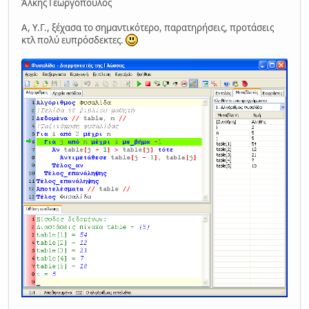
Άλκης Γεωργόπουλος
Α, Υ.Γ., ξέχασα το σημαντικότερο, παρατηρήσεις, προτάσεις
κτλ πολύ ευπρόσδεκτες.