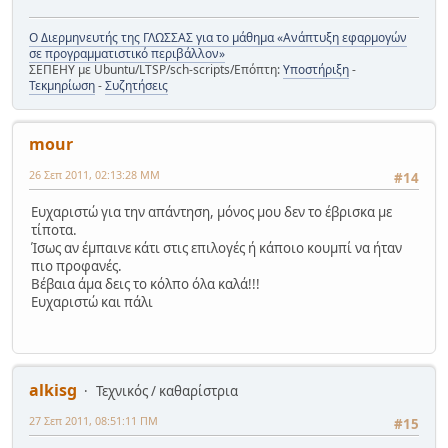
Ο Διερμηνευτής της ΓΛΩΣΣΑΣ για το μάθημα «Ανάπτυξη εφαρμογών
σε προγραμματιστικό περιβάλλον»
ΣΕΠΕΗΥ με Ubuntu/LTSP/sch-scripts/Επόπτη:
Υποστήριξη
-
Τεκμηρίωση
-
Συζητήσεις
mour
26 Σεπ 2011, 02:13:28 ΜΜ
#14
Ευχαριστώ για την απάντηση, μόνος μου δεν το έβρισκα με
τίποτα.
Ίσως αν έμπαινε κάτι στις επιλογές ή κάποιο κουμπί να ήταν
πιο προφανές.
Βέβαια άμα δεις το κόλπο όλα καλά!!!
Ευχαριστώ και πάλι
alkisg
Τεχνικός / καθαρίστρια
27 Σεπ 2011, 08:51:11 ΠΜ
#15