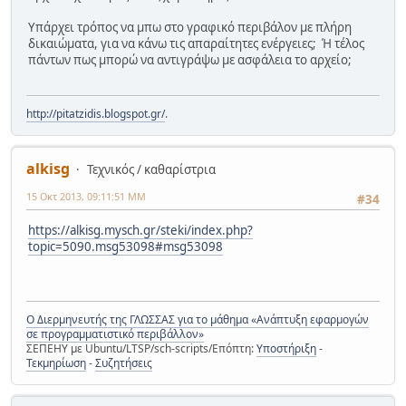
Υπάρχει τρόπος να μπω στο γραφικό περιβάλον με πλήρη
δικαιώματα, για να κάνω τις απαραίτητες ενέργειες; Ή τέλος
πάντων πως μπορώ να αντιγράψω με ασφάλεια το αρχείο;
http://pitatzidis.blogspot.gr/
.
alkisg
Τεχνικός / καθαρίστρια
15 Οκτ 2013, 09:11:51 ΜΜ
#34
https://alkisg.mysch.gr/steki/index.php?
topic=5090.msg53098#msg53098
Ο Διερμηνευτής της ΓΛΩΣΣΑΣ για το μάθημα «Ανάπτυξη εφαρμογών
σε προγραμματιστικό περιβάλλον»
ΣΕΠΕΗΥ με Ubuntu/LTSP/sch-scripts/Επόπτη:
Υποστήριξη
-
Τεκμηρίωση
-
Συζητήσεις