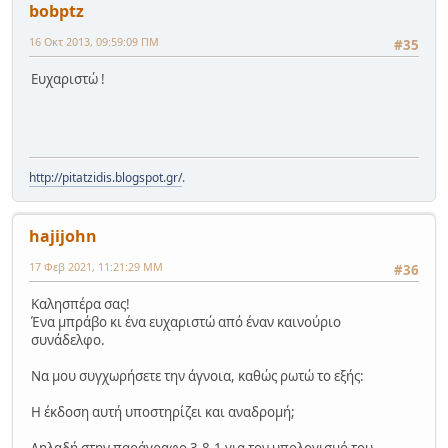
bobptz
16 Οκτ 2013, 09:59:09 ΠΜ
#35
Ευχαριστώ !
http://pitatzidis.blogspot.gr/
.
hajijohn
17 Φεβ 2021, 11:21:29 ΜΜ
#36
Καλησπέρα σας!
Ένα μπράβο κι ένα ευχαριστώ από έναν καινούριο
συνάδελφο.
Να μου συγχωρήσετε την άγνοια, καθώς ρωτώ το εξής:
Η έκδοση αυτή υποστηρίζει και αναδρομή;
Δηλαδή στην παράγραφο 3.8.1 για τον υπολογισμό του