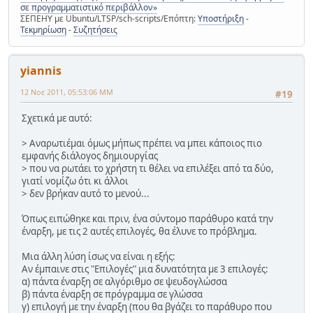
σε προγραμματιστικό περιβάλλον»
ΣΕΠΕΗΥ με Ubuntu/LTSP/sch-scripts/Επόπτη:
Υποστήριξη
-
Τεκμηρίωση
-
Συζητήσεις
yiannis
12 Νοε 2011, 05:53:06 ΜΜ
#19
Σχετικά με αυτό:
> Αναρωτιέμαι όμως μήπως πρέπει να μπει κάποιος πιο
εμφανής διάλογος δημιουργίας
> που να ρωτάει το χρήστη τι θέλει να επιλέξει από τα δύο,
γιατί νομίζω ότι κι άλλοι
> δεν βρήκαν αυτό το μενού...
Όπως ειπώθηκε και πριν, ένα σύντομο παράθυρο κατά την
έναρξη, με τις 2 αυτές επιλογές, θα έλυνε το πρόβλημα.
Μια άλλη λύση ίσως να είναι η εξής:
Αν έμπαινε στις "Επιλογές" μια δυνατότητα με 3 επιλογές:
α) πάντα έναρξη σε αλγόριθμο σε ψευδογλώσσα
β) πάντα έναρξη σε πρόγραμμα σε γλώσσα
γ) επιλογή με την έναρξη (που θα βγάζει το παράθυρο που