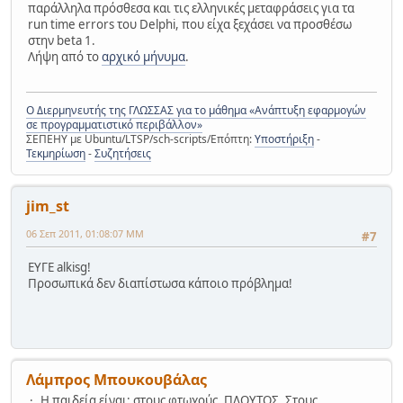
παράλληλα πρόσθεσα και τις ελληνικές μεταφράσεις για τα
run time errors του Delphi, που είχα ξεχάσει να προσθέσω
στην beta 1.
Λήψη από το
αρχικό μήνυμα
.
Ο Διερμηνευτής της ΓΛΩΣΣΑΣ για το μάθημα «Ανάπτυξη εφαρμογών
σε προγραμματιστικό περιβάλλον»
ΣΕΠΕΗΥ με Ubuntu/LTSP/sch-scripts/Επόπτη:
Υποστήριξη
-
Τεκμηρίωση
-
Συζητήσεις
jim_st
06 Σεπ 2011, 01:08:07 ΜΜ
#7
ΕΥΓΕ alkisg!
Προσωπικά δεν διαπίστωσα κάποιο πρόβλημα!
Λάμπρος Μπουκουβάλας
Η παιδεία είναι: στους φτωχούς, ΠΛΟΥΤΟΣ. Στους