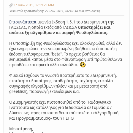
27 Ιουλ 2011, 02:19:29 ΜΜ
Τελευταία τροποποίηση
: 27 Ιουλ 2011, 06:47:34 ΜΜ από alkisg
Επισυνάπτεται
μια νέα έκδοση 1.5.1 του Διερμηνευτή της
ΓΛΩΣΣΑΣ, η οποία εκτός από ΓΛΩΣΣΑ
υποστηρίζει και
ανάπτυξη αλγορίθμων σε μορφή Ψευδογλώσσας
.
Η υποστήριξη της Ψευδογλώσσας έχει ολοκληρωθεί, αλλά δεν
έχω ενημερώσει την ενσωματωμένη βοήθεια, κι έτσι αυτή η
έκδοση τιτλοφορείται "beta". Το αρχείο βοήθειας θα
ενημερωθεί κάπου μέσα στο Φθινόπωρο γιατί πρώτα θέλω να
προσθέσω και αρκετά άλλα καλούδια.
Φυσικά ισχύουν τα γνωστά προτερήματα του Διερμηνευτή,
πιστότητα υλοποίησης, σταθερότητα, ταχύτητα, ευκολία
συγγραφής αλγορίθμων (πλέον και με μετατροπή από
greeklish), παραγωγή εκτελέσιμων κ.α.
Ο Διερμηνευτής έχει πιστοποιηθεί από το Παιδαγωγικό
Ινστιτούτο ως κατάλληλος για διδασκαλία σε Γυμνάσιο /
Λύκειο, ως μέρος του εκπαιδευτικού πακέτου «Αλγοριθμική
και Προγραμματισμός» του ΥΠΕΠΘ.
Με εκτίμηση,