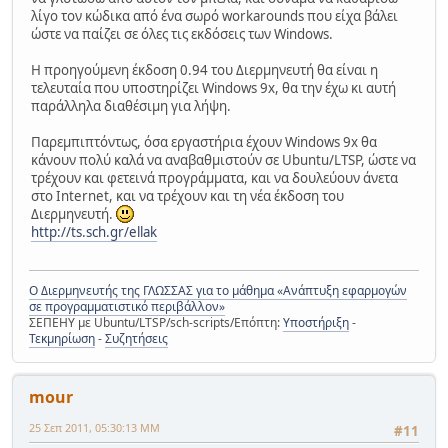
λίγο τον κώδικα από ένα σωρό workarounds που είχα βάλει
ώστε να παίζει σε όλες τις εκδόσεις των Windows.
Η προηγούμενη έκδοση 0.94 του Διερμηνευτή θα είναι η
τελευταία που υποστηρίζει Windows 9x, θα την έχω κι αυτή
παράλληλα διαθέσιμη για λήψη.
Παρεμπιπτόντως, όσα εργαστήρια έχουν Windows 9x θα
κάνουν πολύ καλά να αναβαθμιστούν σε Ubuntu/LTSP, ώστε να
τρέχουν και φετεινά προγράμματα, και να δουλεύουν άνετα
στο Internet, και να τρέχουν και τη νέα έκδοση του
Διερμηνευτή.
http://ts.sch.gr/ellak
Ο Διερμηνευτής της ΓΛΩΣΣΑΣ για το μάθημα «Ανάπτυξη εφαρμογών
σε προγραμματιστικό περιβάλλον»
ΣΕΠΕΗΥ με Ubuntu/LTSP/sch-scripts/Επόπτη:
Υποστήριξη
-
Τεκμηρίωση
-
Συζητήσεις
mour
25 Σεπ 2011, 05:30:13 ΜΜ
#11