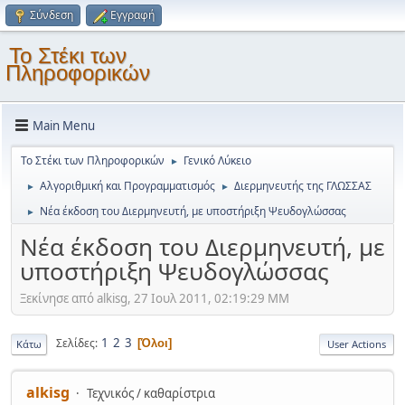
Σύνδεση
Εγγραφή
Το Στέκι των
Πληροφορικών
Main Menu
Το Στέκι των Πληροφορικών
Γενικό Λύκειο
►
Αλγοριθμική και Προγραμματισμός
Διερμηνευτής της ΓΛΩΣΣΑΣ
►
►
Νέα έκδοση του Διερμηνευτή, με υποστήριξη Ψευδογλώσσας
►
Νέα έκδοση του Διερμηνευτή, με
υποστήριξη Ψευδογλώσσας
Ξεκίνησε από alkisg, 27 Ιουλ 2011, 02:19:29 ΜΜ
1
2
3
Σελίδες
Όλοι
Κάτω
User Actions
alkisg
Τεχνικός / καθαρίστρια