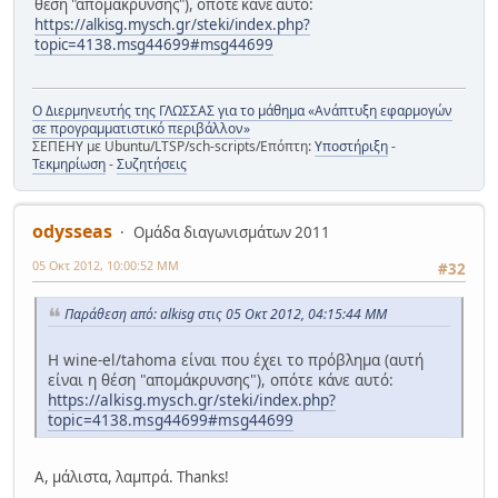
θέση "απομάκρυνσης"), οπότε κάνε αυτό:
https://alkisg.mysch.gr/steki/index.php?
topic=4138.msg44699#msg44699
Ο Διερμηνευτής της ΓΛΩΣΣΑΣ για το μάθημα «Ανάπτυξη εφαρμογών
σε προγραμματιστικό περιβάλλον»
ΣΕΠΕΗΥ με Ubuntu/LTSP/sch-scripts/Επόπτη:
Υποστήριξη
-
Τεκμηρίωση
-
Συζητήσεις
odysseas
Ομάδα διαγωνισμάτων 2011
05 Οκτ 2012, 10:00:52 ΜΜ
#32
Παράθεση από: alkisg στις 05 Οκτ 2012, 04:15:44 ΜΜ
Η wine-el/tahoma είναι που έχει το πρόβλημα (αυτή
είναι η θέση "απομάκρυνσης"), οπότε κάνε αυτό:
https://alkisg.mysch.gr/steki/index.php?
topic=4138.msg44699#msg44699
Α, μάλιστα, λαμπρά. Thanks!