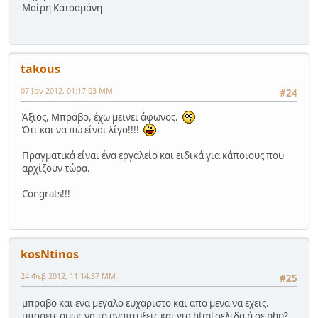
Μαίρη Κατσαμάνη
takous
07 Ιαν 2012, 01:17:03 ΜΜ
#24
Άξιος, Μπράβο, έχω μεινει άφωνος.
Ότι και να πώ είναι λίγο!!!!
Πραγματικά είναι ένα εργαλείο και ειδικά για κάποιους που
αρχίζουν τώρα.
Congrats!!!
kosNtinos
24 Φεβ 2012, 11:14:37 ΜΜ
#25
μπραβο και ενα μεγαλο ευχαριστο και απο μενα να εχεις.
μπορεις ομως να το αναπτυξεις και για html σελιδα ή σε php?