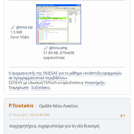
glossa.zip
1.5 MB
έγινε λήψη
glossa.png
51.89 KB, 679x608
εμφανίστηκε
Ο Διερμηνευτής της ΓΛΩΣΣΑΣ για το μάθημα «Ανάπτυξη εφαρμογών
σε προγραμματιστικό περιβάλλον»
ΣΕΠΕΗΥ με Ubuntu/LTSP/sch-scripts/Επόπτη:
Υποστήριξη
-
Τεκμηρίωση
-
Συζητήσεις
P.Tsiotakis
Ομάδα Νέου Λυκείου
27 Ιουλ 2011, 06:32:40 ΜΜ
#1
συγχαρητήρια, ευχαριστούμε για τη νέα διανομή