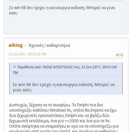
Σε win 98 δεν τρεχει η καινουργια εκδοση; Μπορεί να γινει
κατι;
alkisg
Τεχνικός / καθαρίστρια
23 Σεπ 2011, 09:09:32 ΠΜ
#10
Παράθεση από: ΓΑΖΗΣ ΑΠΟΣΤΟΛΟΣ στις 23 Σεπ 2011, 09:01:04
ΠΜ
Σε win 98 δεν τρεχει η καινουργια εκδοση; Μπορεί να
γινει κατι;
Δυστυχώς, ξέχασα να το αναφέρω. Το Delphi πια δεν
υποστηρίζει καθόλου Windows 9x, οπότε θα έπρεπε να έχω
δυο ξεχωριστές εγκαταστάσεις Delphi και να βγάζω δύο
ξεχωριστά εκτελέσιμα, ένα για >=2000 και ένα για τα 9x.
Οπότε σκέφτηκα να σταματήσω κι εγώ να τα υποστηρίζω για
να γλυτώσω από αυτόν τον μπελά, και συνάμα να καθαρίσω