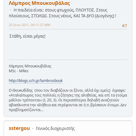
Λάμπρος Μπουκουβάλας
Η παιδεία είναι: στους φτωχούς, ΠΛΟΥΤΟΣ. Στους
πλούσιους, ΣΤΟΛΙΔΙ. Στους νέους, ΚΑΙ ΤΑ ΔΥΟ (Διογένης) !
25 Ιουν 2011, 04:11:27 ΜΜ
#7
Στάθη, είσαι μέγας!
Λάμπρος Μπουκουβάλας
MSc - MRes
http://blogs.sch.gr/lambrosbouk
Ο Θουκυδίδης (που τον διαβάζουν οι ξένοι, αλλά όχι εμείς) έγραφε:
«Αταλαίπωρος τοις πολλοίς η ζήτησις της αληθείας, και επί τα ετοίμα
μάλλον τρέπονται» (Ι, 20, 3). Οι περισσότεροι δηλαδή αναζητούν
αβασάνιστα την αλήθεια και στρέφονται σε ό,τι βρίσκουν έτοιμο. Δεν
προβληματίζονται...
sstergou
Γενικός διαχειριστής