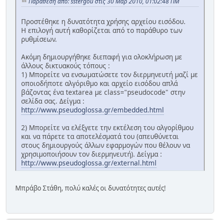
Παράθεση από: sstergou στις 30 Μαρ 2010, 01:02:48 ΠΜ
Προστέθηκε η δυνατότητα χρήσης αρχείου εισόδου.
Η επιλογή αυτή καθορίζεται από το παράθυρο των
ρυθμίσεων.
Ακόμη δημιουργήθηκε διεπαφή για ολοκλήρωση με
άλλους δικτυακούς τόπους :
1) Μπορείτε να ενσωματώσετε τον διερμηνευτή μαζί με
οποιοδήποτε αλγόριθμο και αρχείο εισόδου απλά
βάζοντας ένα textarea με class="pseudocode" στην
σελίδα σας. Δείγμα :
http://www.pseudoglossa.gr/embedded.html
2) Μπορείτε να ελέξγετε την εκτέλεση του αλγορίθμου
και να πάρετε τα αποτελέσματά του (απευθύνεται
στους δημιουργούς άλλων εφαρμογών που θέλουν να
χρησιμοποιήσουν τον διερμηνευτή). Δείγμα :
http://www.pseudoglossa.gr/external.html
Μπράβο Στάθη, πολύ καλές οι δυνατότητες αυτές!