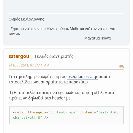
Θωμάς Σκυλογιάννης
- Ζήσε σα να' ταν να πεθάνεις αύριο. Μάθε σα να' ταν να ζεις για
πάντα.
Μαχάτμα Γκάντι
sstergou
Γενικός διαχειριστής
24 Ιουν 2011, 07:37:11 ΜΜ
#6
Για την πλήρη ενσωμάτωση του
pseudoglossa.gr
σε μία
ιστοσελίδα είναι απαραίτητα τα παρακάτω :
1) Η ιστοσελίδα πρέπει να έχει κωδικοποίηση utf-8. Αυτό
πρέπει να δηλωθεί στο header με
<
meta
http-equiv
=
"Content-Type"
content
=
"text/html; 
charset=utf-8"
 />