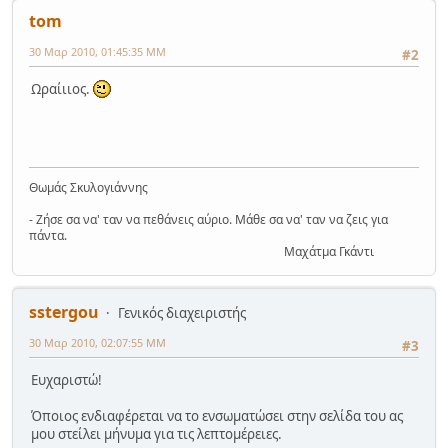
tom
30 Μαρ 2010, 01:45:35 ΜΜ
#2
Ωραίιιος.
Θωμάς Σκυλογιάννης
- Ζήσε σα να' ταν να πεθάνεις αύριο. Μάθε σα να' ταν να ζεις για
πάντα.
Μαχάτμα Γκάντι
sstergou
Γενικός διαχειριστής
30 Μαρ 2010, 02:07:55 ΜΜ
#3
Ευχαριστώ!
Όποιος ενδιαφέρεται να το ενσωματώσει στην σελίδα του ας
μου στείλει μήνυμα για τις λεπτομέρειες.