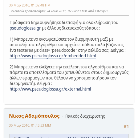
30 Μαρ 2010, 01:02:48 ΠΜ
Τελευταία τροποποίηση
: 24 Ιουν 2011, 07:08:23 ΜΜ από sstergou
Πρόσφατα δημιουργήθηκε διεπαφή για ολοκλήρωση του
pseudoglossa.gr
με άλλους δικτυακούς τόπους :
1) Μπορείτε να ενσωματώσετε τον διερμηνευτή μαζί με
οποιοδήποτε αλγόριθμο και αρχείο εισόδου απλά βάζοντας
ένα textarea με class="pseudocode" στην σελίδα σας. Δείγμα :
http://www.pseudoglossa.gr/embedded.html
2) Μπορείτε να ελέξγετε την εκτέλεση του αλγορίθμου και να
πάρετε τα αποτελέσματά του (απευθύνεται στους δημιουργούς
άλλων εφαρμογών που θέλουν να χρησιμοποιήσουν τον
διερμηνευτή). Δείγμα :
http://www.pseudoglossa.gr/external.html
Νίκος Αδαμόπουλος
Γενικός διαχειριστής
30 Μαρ 2010, 01:43:53 ΜΜ
#1