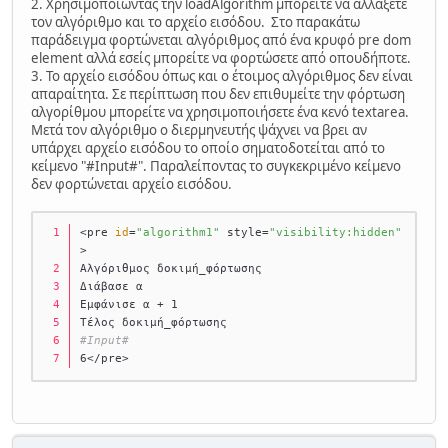
2. Χρησιμοποιώντας την loadAlgorithm μπορείτε να αλλάξετε
			δ ←  μ
τον αλγόριθμο και το αρχείο εισόδου. Στο παρακάτω
		Τέλος_αν
παράδειγμα φορτώνεται αλγόριθμος από ένα κρυφό pre dom
	Τέλος_αν
element αλλά εσείς μπορείτε να φορτώσετε από οπουδήποτε.
Τέλος_επανάληψης
3. Το αρχείο εισόδου όπως και ο έτοιμος αλγόριθμος δεν είναι
Αποτελέσματα 
//μ, ψ//
απαραίτητα. Σε περίπτωση που δεν επιθυμείτε την φόρτωση
Τέλος διχοτόμηση
αλγορίθμου μπορείτε να χρησιμοποιήσετε ένα κενό textarea.
#Input#
Μετά τον αλγόριθμο ο διερμηνευτής ψάχνει να βρει αν
1
υπάρχει αρχείο εισόδου το οποίο σηματοδοτείται από το
2
κείμενο "#Input#". Παραλείποντας το συγκεκριμένο κείμενο
3
δεν φορτώνεται αρχείο εισόδου.
4
</textarea>
<pre 
id
=
"algorithm1"
 style=
"visibility:hidden"
>
Αλγόριθμος δοκιμή_φόρτωσης
Διάβασε α
Εμφάνισε α + 1
Τέλος δοκιμή_φόρτωσης
#Input#
6</pre>