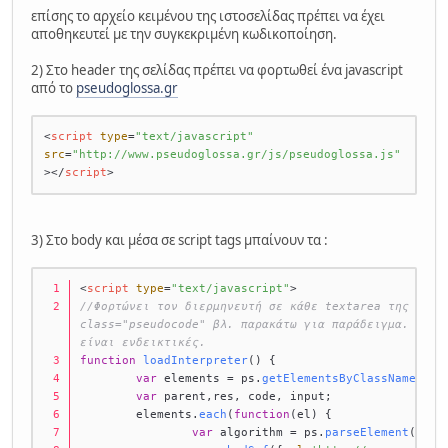
επίσης το αρχείο κειμένου της ιστοσελίδας πρέπει να έχει
αποθηκευτεί με την συγκεκριμένη κωδικοποίηση.
2) Στο header της σελίδας πρέπει να φορτωθεί ένα javascript
από το
pseudoglossa.gr
<
script
type
=
"text/javascript"
src
=
"http://www.pseudoglossa.gr/js/pseudoglossa.js"
>
</
script
>
3) Στο body και μέσα σε script tags μπαίνουν τα :
<
script
type
=
"text/javascript"
>
//Φορτώνει τον διερμηνευτή σε κάθε textarea της σελίδ
class="pseudocode" βλ. παρακάτω για παράδειγμα. Οι δι
είναι ενδεικτικές.
function
loadInterpreter
(
) {
var
 elements = ps.
getElementsByClassName
(
'ps
var
 parent,res, code, input;
	elements.
each
(
function
(
el
) {
var
 algorithm = ps.
parseElement
(el);