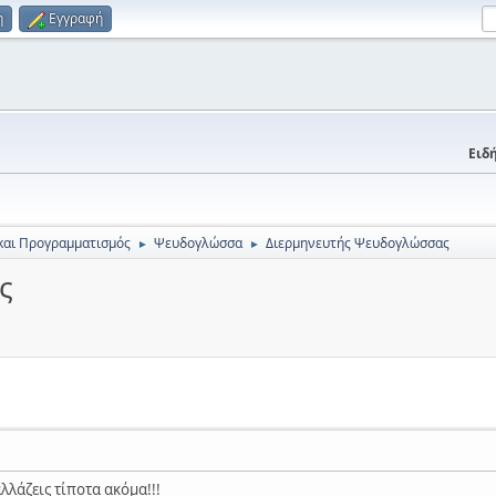
η
Εγγραφή
Ειδή
και Προγραμματισμός
Ψευδογλώσσα
Διερμηνευτής Ψευδογλώσσας
►
►
ς
αλλάζεις τίποτα ακόμα!!!