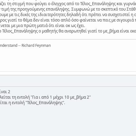
ζει τη στιγμή που φεύγει ο έλεγχος από το Τέλος_Επανάληψης και γυρνάε
 τιμή της προηγούμενης επανάληψης. Συμφωνώ με το σκεπτικό του Στάθη 
υμε με τις δικές της ιδιαιτερότητες δηλαδή ότι πρέπει να συσχετιστεί η
ος γιατί το θέμα δεν είναι τόσο απλό όσο φαίνεται να πεις με σιγουριά
εται με μια πρώτη ματιά ότι είναι οκ ως έχει.
 Τέλος_Επανάληψης ο μαθητής θα αναρωτηθεί γιατί το με_βήμα είναι εκεί
 understand -- Richard Feynman
ίναι 2
λείται τη εντολή "Για ι από 1 μέχρι 10 με_βήμα 2"
είται η εντολή "Τέλος_Επανάληψης".
.