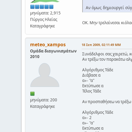
Αν όμως δημιουργεί σύγ
μηνύματα: 2,915
Πύργος Ηλείας
ΟΚ. Μην τρελαίνεσαι κιόλα
Καταγράφηκε
meteo_xampos
18 Σεπ 2009, 02:11:49 ΜΜ
Ομάδα διαγωνισμάτων
Συνάδελφοι σας χαιρετώ, κα
2010
Αν τρέξω τον παρακάτω αλγ
Αλγόριθμος Τάδε
Διάβασε α
α← "α"
Εκτύπωσε α
Τέλος Τάδε
μηνύματα: 200
Αν προσπαθήσεω να τρέξω 
Καταγράφηκε
Αλγόριθμος Τάδε
α← 2
α← "α"
Εκτύπωσε α