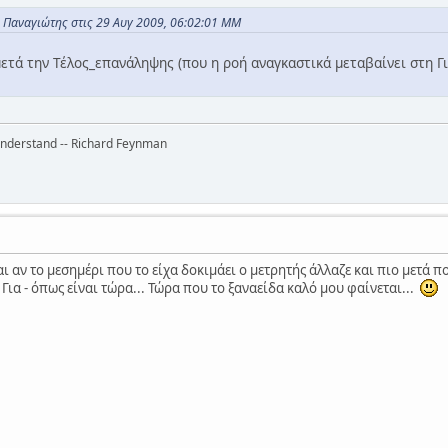
 Παναγιώτης στις 29 Αυγ 2009, 06:02:01 ΜΜ
ετά την Τέλος_επανάληψης (που η ροή αναγκαστικά μεταβαίνει στη Γ
 understand -- Richard Feynman
ι αν το μεσημέρι που το είχα δοκιμάει ο μετρητής άλλαζε και πιο μετά πο
Για - όπως είναι τώρα... Τώρα που το ξαναείδα καλό μου φαίνεται...