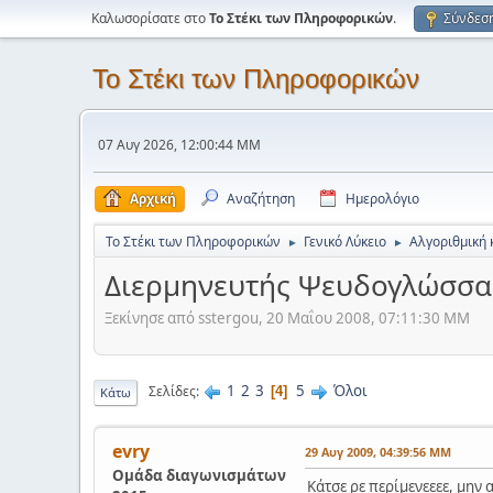
Καλωσορίσατε στο
Το Στέκι των Πληροφορικών
.
Σύνδεσ
Το Στέκι των Πληροφορικών
07 Αυγ 2026, 12:00:44 ΜΜ
Αρχική
Αναζήτηση
Ημερολόγιο
Το Στέκι των Πληροφορικών
Γενικό Λύκειο
Αλγοριθμική 
►
►
Διερμηνευτής Ψευδογλώσσα
Ξεκίνησε από sstergou, 20 Μαΐου 2008, 07:11:30 ΜΜ
1
2
3
5
Όλοι
Σελίδες
4
Κάτω
evry
29 Αυγ 2009, 04:39:56 ΜΜ
Ομάδα διαγωνισμάτων
Κάτσε ρε περίμενεεεε, μην 