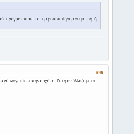
ια), πραγματοποιείται η τροποποίηση του μετρητή
#49
υ γύρναγε πίσω στην αρχή της Για ή αν άλλαζε με το