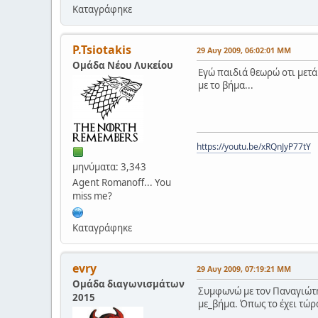
Καταγράφηκε
P.Tsiotakis
29 Αυγ 2009, 06:02:01 ΜΜ
Ομάδα Νέου Λυκείου
Εγώ παιδιά θεωρώ οτι μετά
με το βήμα...
https://youtu.be/xRQnJyP77tY
μηνύματα: 3,343
Agent Romanoff... You
miss me?
Καταγράφηκε
evry
29 Αυγ 2009, 07:19:21 ΜΜ
Ομάδα διαγωνισμάτων
Συμφωνώ με τον Παναγιώτη.
2015
με_βήμα. Όπως το έχει τώρ