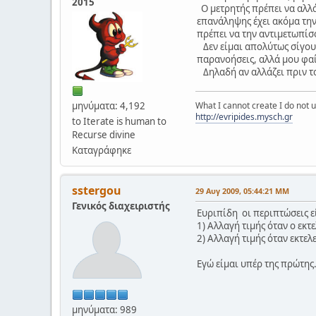
2015
Ο μετρητής πρέπει να αλλά
επανάληψης έχει ακόμα την
πρέπει να την αντιμετωπίσο
Δεν είμαι απολύτως σίγουρ
παρανοήσεις, αλλά μου φαίν
Δηλαδή αν αλλάζει πριν το
μηνύματα: 4,192
What I cannot create I do not
http://evripides.mysch.gr
to Iterate is human to
Recurse divine
Καταγράφηκε
sstergou
29 Αυγ 2009, 05:44:21 ΜΜ
Γενικός διαχειριστής
Ευριπίδη οι περιπτώσεις ε
1) Αλλαγή τιμής όταν ο εκτε
2) Αλλαγή τιμής όταν εκτελ
Εγώ είμαι υπέρ της πρώτης
μηνύματα: 989