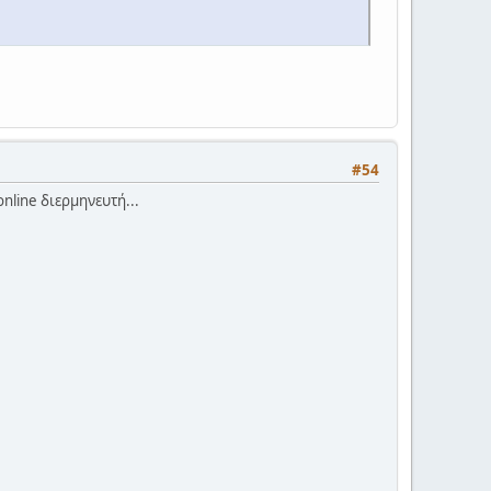
#54
nline διερμηνευτή...