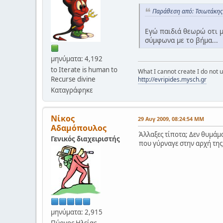
Παράθεση από: Τσιωτάκης
Εγώ παιδιά θεωρώ οτι μ
σύμφωνα με το βήμα...
μηνύματα: 4,192
to Iterate is human to
What I cannot create I do not
Recurse divine
http://evripides.mysch.gr
Καταγράφηκε
Νίκος
29 Αυγ 2009, 08:24:54 ΜΜ
Αδαμόπουλος
Άλλαξες τίποτα; Δεν θυμάμα
Γενικός διαχειριστής
που γύρναγε στην αρχή της 
μηνύματα: 2,915
Πύργος Ηλείας