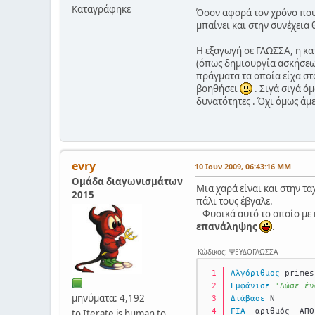
Καταγράφηκε
Όσον αφορά τον χρόνο που
μπαίνει και στην συνέχει
Η εξαγωγή σε ΓΛΩΣΣΑ, η κα
(όπως δημιουργία ασκήσεων
πράγματα τα οποία είχα στ
βοηθήσει
. Σιγά σιγά ό
δυνατότητες . Όχι όμως άμ
evry
10 Ιουν 2009, 06:43:16 ΜΜ
Ομάδα διαγωνισμάτων
Μια χαρά είναι και στην τ
2015
πάλι τους έβγαλε.
Φυσικά αυτό το οποίο με κέ
επανάληψης
.
Κώδικας: ΨΕΥΔΟΓΛΩΣΣΑ
Αλγόριθμος
 primes
Εμφάνισε
'Δώσε έν
μηνύματα: 4,192
Διάβασε
 Ν
ΓΙΑ
  αριθμός  ΑΠΟ
to Iterate is human to