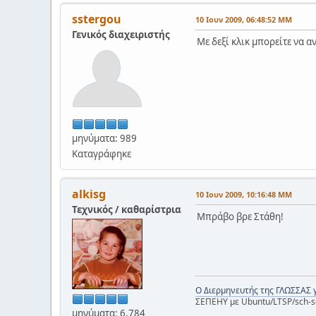
sstergou
10 Ιουν 2009, 06:48:52 ΜΜ
Γενικός διαχειριστής
Με δεξί κλικ μπορείτε να 
μηνύματα: 989
Καταγράφηκε
alkisg
10 Ιουν 2009, 10:16:48 ΜΜ
Τεχνικός / καθαρίστρια
Μπράβο βρε Στάθη!
Ο Διερμηνευτής της ΓΛΩΣΣΑΣ 
ΣΕΠΕΗΥ με Ubuntu/LTSP/sch-s
μηνύματα: 6,784