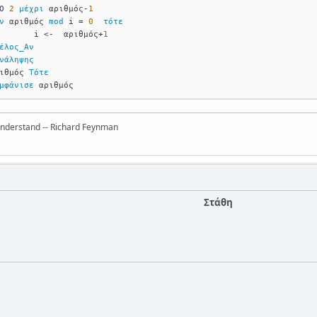
Ο 
2
μέχρι
 αριθμός-
1
ν
 αριθμός 
mod
 i = 
0
τότε
			i <-  αριθμός+
1
έλος_Αν
νάληψης
ιθμός 
Τότε
μφάνισε
 αριθμός
 understand -- Richard Feynman
Στάθη