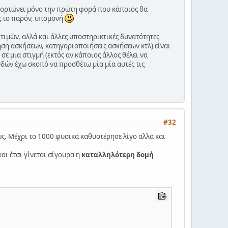
φορτώνει μόνο την πρώτη φορά που κάποιος θα
ς το παρόν, υπομονή
 τιμών, αλλά και άλλες υποστηρικτικές δυνατότητες
ση ασκήσεων, κατηγοριοποιήσεις ασκήσεων κτλ) είναι
 μια στιγμή (εκτός αν κάποιος άλλος θέλει να
δών έχω σκοπό να προσθέτω μία μία αυτές τις
#32
ως. Μέχρι το 1000 φυσικά καθυστέρησε λίγο αλλά και
και έτσι γίνεται σίγουρα η
καταλληλότερη δομή