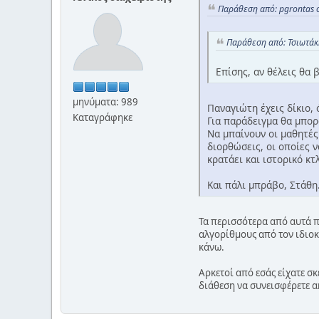
Παράθεση από: pgrontas σ
Παράθεση από: Τσιωτάκ
Επίσης, αν θέλεις θα 
μηνύματα: 989
Παναγιώτη έχεις δίκιο, 
Καταγράφηκε
Για παράδειγμα θα μπορ
Να μπαίνουν οι μαθητές 
διορθώσεις, οι οποίες ν
κρατάει και ιστορικό κ
Και πάλι μπράβο, Στάθη
Τα περισσότερα από αυτά πο
αλγορίθμους από τον ιδιοκτ
κάνω.
Αρκετοί από εσάς είχατε σκ
διάθεση να συνεισφέρετε α