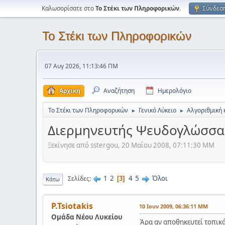
Καλωσορίσατε στο
Το Στέκι των Πληροφορικών
.
Σύνδεσ
Το Στέκι των Πληροφορικών
07 Αυγ 2026, 11:13:46 ΠΜ
Αρχική
Αναζήτηση
Ημερολόγιο
Το Στέκι των Πληροφορικών
Γενικό Λύκειο
Αλγοριθμική 
►
►
Διερμηνευτής Ψευδογλώσσα
Ξεκίνησε από sstergou, 20 Μαΐου 2008, 07:11:30 ΜΜ
1
2
4
5
Όλοι
Σελίδες
3
Κάτω
P.Tsiotakis
10 Ιουν 2009, 06:36:11 ΜΜ
Ομάδα Νέου Λυκείου
Άρα αν αποθηκευτεί τοπικά 