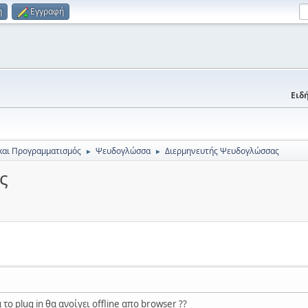
η
Εγγραφή
Ειδή
και Προγραμματισμός
Ψευδογλώσσα
Διερμηνευτής Ψευδογλώσσας
►
►
ς
το plug in θα ανοίγει offline απο browser ??