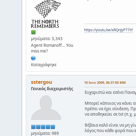
https://youtu.be/xRQnJyP77tY
μηνύματα: 3,343
Agent Romanoff... You
miss me?
Καταγράφηκε
sstergou
10 Ιουν 2009, 06:37:00 ΜΜ
Γενικός διαχειριστής
Ευχαριστώ και εσένα Παναγ
Μπορεί κάποιος να κάνει απ
πρέπει να έχει σύνδεση. Π
να αποθηκεύει σε txt (π.χ.
Βέβαια καλό είναι να μη γί
λόγος που κάθε φορά που ε
μηνύματα: 989