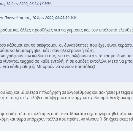
τις 10 Ιουν 2009, 06:24:16 ΜΜ
ης Παναγιώτης στις 10 Ιουν 2009, 06:03:30 ΜΜ
βρούμε και άλλες προσθήκες για να γεμίσεις και τον υπόλοιπο ελεύθ
όσο κάθομαι και το σκέφτομαι, οι δυνατότητες που έχει είναι τεράστιε
ούσε να δημιουργηθεί κάτι σαν ηλεκτρονική τάξη:
να γράφουν τον κώδικα τους, να τον σώζουν στο site και μετά να μπα
α γίνονται tagged σε κάθε εντολή, ή σε ομάδες εντολών. Μετά να μπα
τλ. για κάθε μαθητή. Μπορούν να γίνουν παππάδες!
.
υ λες (και ιδιαίτερα η πλοήγηση σε αλγορίθμους και ασκήσεις με tags)
ήτη τους) τα έχω λάβει υπόψη μου στον αρχικό σχεδιασμό. Δεν ξέρω όμω
εφτεί κάτι τέτοιο πολύ πριν από μένα. Μάλιστα είχε συγκροτηθεί τότε και
κόμη και τώρα υπάρχουν πολλά που πρέπει να γίνουν. Ήδη έχετε σκεφτεί