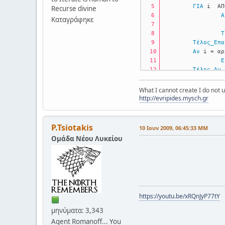
ΓΙΑ
 i  ΑΠ
Recurse divine
Α
Καταγράφηκε
Τ
Τέλος_Επα
Αν
 i = αρ
Ε
Τέλος_Αν
Τέλος_Επανάληψης
Τέλος
 primes
What I cannot create I do not
http://evripides.mysch.gr
P.Tsiotakis
10 Ιουν 2009, 06:45:33 ΜΜ
Ομάδα Νέου Λυκείου
https://youtu.be/xRQnJyP77tY
μηνύματα: 3,343
Agent Romanoff... You