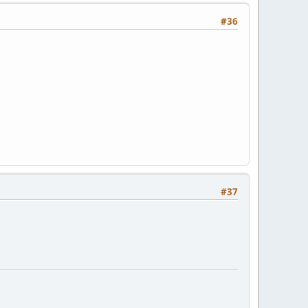
#36
#37