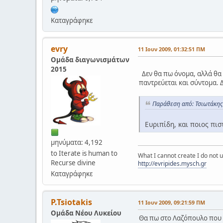
Καταγράφηκε
evry
11 Ιουν 2009, 01:32:51 ΠΜ
Ομάδα διαγωνισμάτων
2015
Δεν θα πω όνομα, αλλά θα 
παντρεύεται και σύντομα. 
Παράθεση από: Τσιωτάκης
Ευριπίδη, και ποιος πισ
μηνύματα: 4,192
to Iterate is human to
What I cannot create I do not
Recurse divine
http://evripides.mysch.gr
Καταγράφηκε
P.Tsiotakis
11 Ιουν 2009, 09:21:59 ΠΜ
Ομάδα Νέου Λυκείου
Θα πω στο Λαζόπουλο που θ