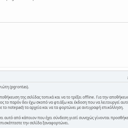
ιώτη (pgrontas).
οθήκευση της σελίδας τοπικά και να το τρέξει offline. Για την αποθήκευ
ρος το παρόν δεν έχω σκοπό να φτιάξω και έκδοση που να λειτουργεί αυ
 με το notepad) τα αρχεία και να τα φορτώνει με αντιγραφή επικόλληση.
νει αυτό από κάποιον που έχει σύνδεση γιατί συνεχώς γίνονται προσθήκε
πισκέπτεστε την σελίδα ξαναφορτώνει.