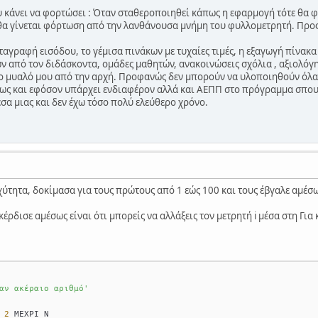
 κάνει να φορτώσει : Όταν σταθεροποιηθεί κάπως η εφαρμογή τότε θα 
α θα γίνεται φόρτωση από την λανθάνουσα μνήμη του φυλλομετρητή. Προ
ταγραφή εισόδου, το γέμισα πινάκων με τυχαίες τιμές, η εξαγωγή πίνακα
 από τον διδάσκοντα, ομάδες μαθητών, ανακοινώσεις σχόλια , αξιολόγη
ο μυαλό μου από την αρχή. Προφανώς δεν μπορούν να υλοποιηθούν όλα σε
μως και εφόσον υπάρχει ενδιαφέρον αλλά και ΑΕΠΠ στο πρόγραμμα σπου
εσα μιας και δεν έχω τόσο πολύ ελεύθερο χρόνο.
αχύτητα, δοκίμασα για τους πρώτους από 1 εώς 100 και τους έβγαλε αμέσ
ρδισε αμέσως είναι ότι μπορείς να αλλάξεις τον μετρητή i μέσα στη Για 
αν ακέραιο αριθμό'
 
2
 ΜΕΧΡΙ Ν