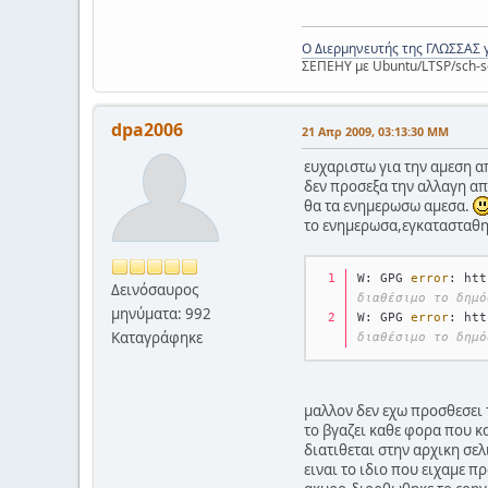
Ο Διερμηνευτής της ΓΛΩΣΣΑΣ 
ΣΕΠΕΗΥ με Ubuntu/LTSP/sch-s
dpa2006
21 Απρ 2009, 03:13:30 ΜΜ
ευχαριστω για την αμεση α
δεν προσεξα την αλλαγη α
θα τα ενημερωσω αμεσα.
το ενημερωσα,εγκατασταθη
W: GPG 
error
: htt
Δεινόσαυρος
διαθέσιμο το δημό
μηνύματα: 992
W: GPG 
error
: htt
Καταγράφηκε
διαθέσιμο το δημό
μαλλον δεν εχω προσθεσει τ
το βγαζει καθε φορα που κα
διατιθεται στην αρχικη σελ
ειναι το ιδιο που ειχαμε π