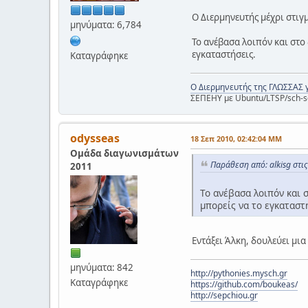
Ο Διερμηνευτής μέχρι στιγ
μηνύματα: 6,784
Το ανέβασα λοιπόν και στο 
εγκαταστήσεις.
Καταγράφηκε
Ο Διερμηνευτής της ΓΛΩΣΣΑΣ 
ΣΕΠΕΗΥ με Ubuntu/LTSP/sch-s
odysseas
18 Σεπ 2010, 02:42:04 ΜΜ
Ομάδα διαγωνισμάτων
Παράθεση από: alkisg στι
2011
Το ανέβασα λοιπόν και σ
μπορείς να το εγκαταστ
Εντάξει Άλκη, δουλεύει μι
μηνύματα: 842
http://pythonies.mysch.gr
Καταγράφηκε
https://github.com/boukeas/
http://sepchiou.gr