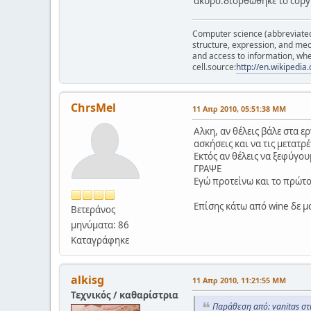
ακυρο.διορθωθηκε το copy 
Computer science (abbreviated C
structure, expression, and mec
and access to information, whe
cell.source:
http://en.wikipedi
ChrsMel
11 Απρ 2010, 05:51:38 ΜΜ
Αλκη, αν θέλεις βάλε στα 
ασκήσεις και να τις μετατρ
Εκτός αν θέλεις να ξεφύγου
ΓΡΑΨΕ
Εγώ προτείνω και το πρώτο
Επίσης κάτω από wine δε μο
Βετεράνος
μηνύματα: 86
Καταγράφηκε
alkisg
11 Απρ 2010, 11:21:55 ΜΜ
Τεχνικός / καθαρίστρια
Παράθεση από: vanitas στ