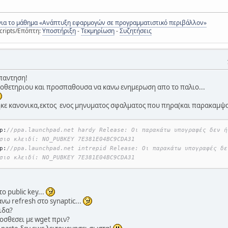
για το μάθημα «Ανάπτυξη εφαρμογών σε προγραμματιστικό περιβάλλον»
cripts/Επόπτη:
Υποστήριξη
-
Τεκμηρίωση
-
Συζητήσεις
παντηση!
ποθετηριου και προσπαθουσα να κανω ενημερωση απο το παλιο...
κε κανονικα,εκτος ενος μηνυματος σφαλματος που πηρα(και παρακαμψα)
p:
//ppa.launchpad.net hardy Release: Οι παρακάτω υπογραφές δεν ή
σιο κλειδί: NO_PUBKEY 7E381E04BC9CDA31
p:
//ppa.launchpad.net intrepid Release: Οι παρακάτω υπογραφές δε
σιο κλειδί: NO_PUBKEY 7E381E04BC9CDA31
ο public key...
νω refresh στο synaptic...
ιδα?
ροσθεσει με wget πριν?