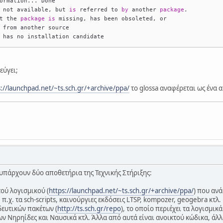
ormation... Done
 not available, but 
is
 referred to 
by
 another 
package
.
t the 
package
is
 missing, has been obsoleted, or
 from another source
 has no installation candidate
εύγει;
s://launchpad.net/~ts.sch.gr/+archive/ppa/
το glossa αναφέρεται ως ένα 
ι υπάρχουν δύο αποθετήρια της Τεχνικής Στήριξης:
ού λογισμικού (
https://launchpad.net/~ts.sch.gr/+archive/ppa/
) που αν
π.χ. τα sch-scripts, καινούργιες εκδόσεις LTSP, kompozer, geogebra κτλ.
δευτικών πακέτων (
http://ts.sch.gr/repo
), το οποίο περιέχει τα λογισμ
ων Νηρηίδες και Ναυσικά κτλ. Άλλα από αυτά είναι ανοικτού κώδικα, άλλ