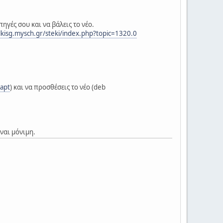
ηγές σου και να βάλεις το νέο.
alkisg.mysch.gr/steki/index.php?topic=1320.0
/apt
) και να προσθέσεις το νέο (deb
ίναι μόνιμη.