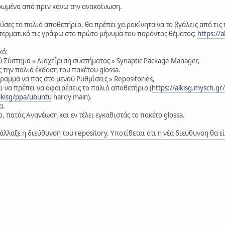
ρωμένα από πριν κάνω την ανακοίνωση.
ες το παλιό αποθετήριο, θα πρέπει χειροκίνητα να το βγάλεις από τις π
ε τερματικό τις γράφω στο πρώτο μήνυμα του παρόντος θέματος:
https://
κό:
ύ Σύστημα » Διαχείριση συστήματος » Synaptic Package Manager,
 την παλιά έκδοση του πακέτου glossa.
ραμμα να πας στο μενού Ρυθμίσεις » Repositories,
ι να πρέπει να αφαιρέσεις το παλιό αποθετήριο (
https://alkisg.mysch.gr
lkisg/ppa/ubuntu
hardy main).
α.
ο, πατάς Ανανέωση και εν τέλει εγκαθιστάς το πακέτο glossa.
άλλαξε η διεύθυνση του repository. Υποτίθεται ότι η νέα διεύθυνση θα ε