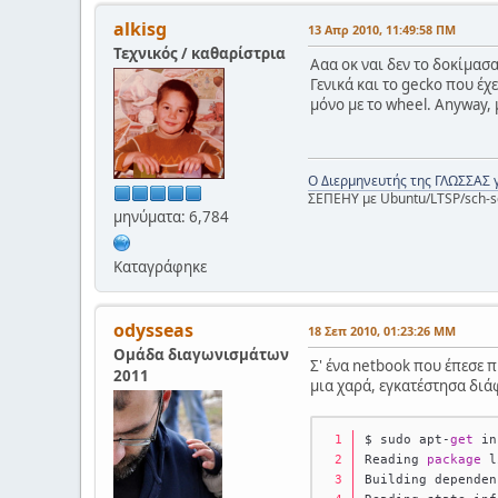
alkisg
13 Απρ 2010, 11:49:58 ΠΜ
Τεχνικός / καθαρίστρια
Ααα οκ ναι δεν το δοκίμασα
Γενικά και το gecko που έχ
μόνο με το wheel. Anyway,
Ο Διερμηνευτής της ΓΛΩΣΣΑΣ 
ΣΕΠΕΗΥ με Ubuntu/LTSP/sch-s
μηνύματα: 6,784
Καταγράφηκε
odysseas
18 Σεπ 2010, 01:23:26 ΜΜ
Ομάδα διαγωνισμάτων
Σ' ένα netbook που έπεσε 
2011
μια χαρά, εγκατέστησα διά
$ sudo apt-
get
 in
Reading 
package
 l
Building dependen