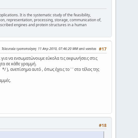
cations. It is the systematic study of the feasibility,
ion, representation, processing, storage, communication of,
nscribed engines and protein structures in a human
Τελευταία τροποποίηση
: 11 Απρ 2010, 07:46:20 ΜΜ από vanitas
#17
α για να ενσωματώνουμε εύκολα τις εκφωνήσεις στις
ητα σε κάθε γραμμή.
 ), ανεπίσημα αυτό , όπως έχεις το ' ' στο τέλος της
αμμές.
#18