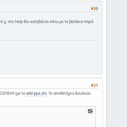
#20
 π.χ. στο help δεν κατεβαίνει κάτω με τα βελάκια παρά
#21
 ΣΕΠΕΗΥ (με το
add-ppa.sh
). Το αποθετήριο δουλεύει