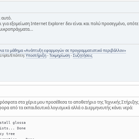
 αυτό.
ει για εξομείωση Internet Explorer δεν είναι και πολύ προσεγμένο, οπότε
 μικροπράγματα...
για το μάθημα «Ανάπτυξη εφαρμογών σε προγραμματιστικό περιβάλλον»
cripts/Επόπτη:
Υποστήριξη
-
Τεκμηρίωση
-
Συζητήσεις
πρόσφατα στα χέρια μου προσέθεσα το αποθετήριο της Τεχνικής Στήριξης
φορα από τα εκπαιδευτικά λογισμικά αλλά ο Διερμηνευτής κάνει νερά:
stall glossa
ists... Done
cy tree       