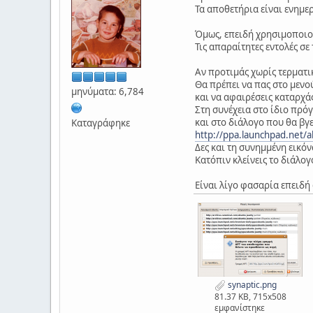
Τα αποθετήρια είναι ενημε
Όμως, επειδή χρησιμοποιούσ
Τις απαραίτητες εντολές σ
Αν προτιμάς χωρίς τερματι
Θα πρέπει να πας στο μενο
μηνύματα: 6,784
και να αφαιρέσεις καταρχάς
Στη συνέχεια στο ίδιο πρόγ
και στο διάλογο που θα βγε
Καταγράφηκε
http://ppa.launchpad.net/a
Δες και τη συνημμένη εικόν
Κατόπιν κλείνεις το διάλογ
Είναι λίγο φασαρία επειδή 
synaptic.png
81.37 KB, 715x508
εμφανίστηκε