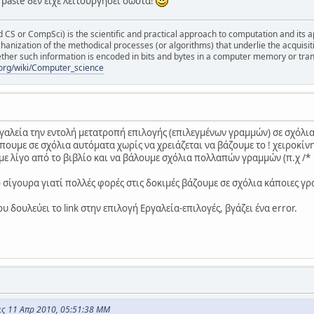
paste δεν ειχε λειτουργησει σωστα!
S or CompSci) is the scientific and practical approach to computation and its appli
hanization of the methodical processes (or algorithms) that underlie the acquisit
ther such information is encoded in bits and bytes in a computer memory or tra
a.org/wiki/Computer_science
εργαλεία την εντολή μετατροπή επιλογής (επιλεγμένων γραμμών) σε σχόλι
έπουμε σε σχόλια αυτόματα χωρίς να χρειάζεται να βάζουμε το ! χειροκίν
με λίγο από το βιβλίο και να βάλουμε σχόλια πολλαπών γραμμών (π.χ /* */
 σίγουρα γιατί πολλές φορές στις δοκιμές βάζουμε σε σχόλια κάποιες γρ
υ δουλεύει το link στην επιλογή Εργαλεία-επιλογές, βγάζει ένα error.
ις 11 Απρ 2010, 05:51:38 ΜΜ