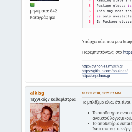
Reading state inf
Package glossa 
is
μηνύματα: 842
This may mean tha
is
 only available
Καταγράφηκε
E: Package glossa
Υπάρχει κάτι που μου διαφ
Παρεμπιπτόντως, στο
http
http://pythonies.mysch.gr
https://github.com/boukeas/
http://sepchiou.gr
alkisg
18 Σεπ 2010, 02:21:07 ΜΜ
Τεχνικός / καθαρίστρια
Το μπλέξιμο είναι ότι είνα
Το αποθετήριο ανοικτ
ανοικτού λογισμικού, 
Το αποθετήριο εκπαι
Ινστιτούτου, των έργ