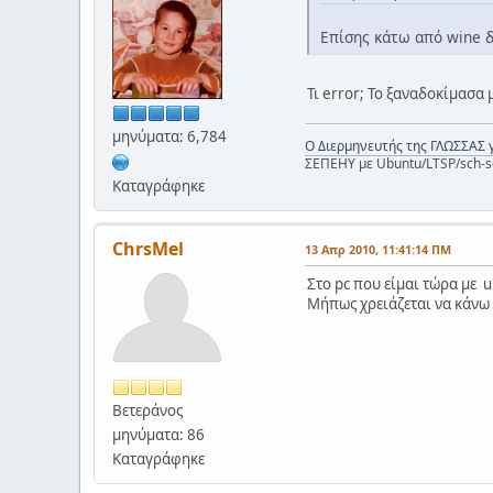
Επίσης κάτω από wine δε
Τι error; Το ξαναδοκίμασα μ
μηνύματα: 6,784
Ο Διερμηνευτής της ΓΛΩΣΣΑΣ 
ΣΕΠΕΗΥ με Ubuntu/LTSP/sch-s
Καταγράφηκε
ChrsMel
13 Απρ 2010, 11:41:14 ΠΜ
Στο pc που είμαι τώρα με u
Μήπως χρειάζεται να κάνω 
Βετεράνος
μηνύματα: 86
Καταγράφηκε