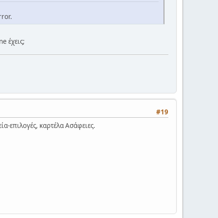
ror.
ne έχεις;
#19
λεία-επιλογές, καρτέλα Ασάφειες.