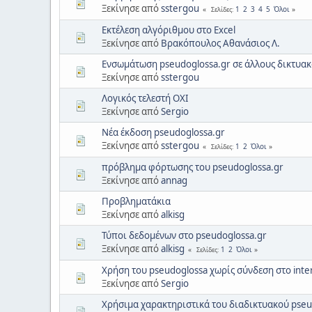
Ξεκίνησε από
sstergou
1
2
3
4
5
Όλοι
Σελίδες
Εκτέλεση αλγόριθμου στο Excel
Ξεκίνησε από
Βρακόπουλος Αθανάσιος Λ.
Ενσωμάτωση pseudoglossa.gr σε άλλους δικτυα
Ξεκίνησε από
sstergou
Λογικός τελεστή ΟΧΙ
Ξεκίνησε από
Sergio
Νέα έκδοση pseudoglossa.gr
Ξεκίνησε από
sstergou
1
2
Όλοι
Σελίδες
πρόβλημα φόρτωσης του pseudoglossa.gr
Ξεκίνησε από
annag
Προβληματάκια
Ξεκίνησε από
alkisg
Τύποι δεδομένων στο pseudoglossa.gr
Ξεκίνησε από
alkisg
1
2
Όλοι
Σελίδες
Χρήση του pseudoglossa χωρίς σύνδεση στο inte
Ξεκίνησε από
Sergio
Χρήσιμα χαρακτηριστικά του διαδικτυακού pseu