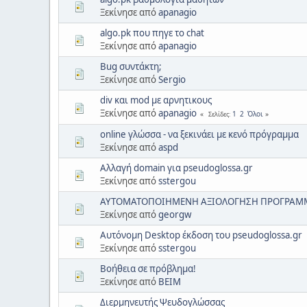
Ξεκίνησε από
apanagio
algo.pk που πηγε το chat
Ξεκίνησε από
apanagio
Bug συντάκτη;
Ξεκίνησε από
Sergio
div και mod με αρνητικους
Ξεκίνησε από
apanagio
1
2
Όλοι
Σελίδες
online γλώσσα - να ξεκινάει με κενό πρόγραμμα
Ξεκίνησε από
aspd
Αλλαγή domain για pseudoglossa.gr
Ξεκίνησε από
sstergou
ΑΥΤΟΜΑΤΟΠΟΙΗΜΕΝΗ ΑΞΙΟΛΟΓΗΣΗ ΠΡΟΓΡΑΜ
Ξεκίνησε από
georgw
Αυτόνομη Desktop έκδοση του pseudoglossa.gr
Ξεκίνησε από
sstergou
Βοήθεια σε πρόβλημα!
Ξεκίνησε από
ΒΕΙΜ
Διερμηνευτής Ψευδογλώσσας