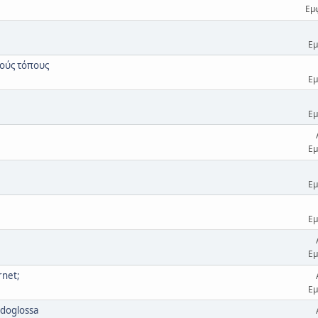
Εμ
Εμ
κούς τόπους
Εμ
Εμ
Εμ
Εμ
Εμ
Εμ
rnet;
Εμ
doglossa