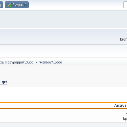
η
Εγγραφή
Ειδή
και Προγραμματισμός
Ψευδογλώσσα
►
.gr/
Απαντ
Εμ