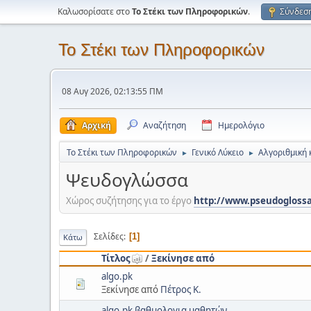
Καλωσορίσατε στο
Το Στέκι των Πληροφορικών
.
Σύνδεσ
Το Στέκι των Πληροφορικών
08 Αυγ 2026, 02:13:55 ΠΜ
Αρχική
Αναζήτηση
Ημερολόγιο
Το Στέκι των Πληροφορικών
Γενικό Λύκειο
Αλγοριθμική 
►
►
Ψευδογλώσσα
Χώρος συζήτησης για το έργο
http://www.pseudoglossa
Σελίδες
1
Κάτω
Τίτλος
/
Ξεκίνησε από
algo.pk
Ξεκίνησε από
Πέτρος Κ.
algo.pk βαθμολογια μαθητών