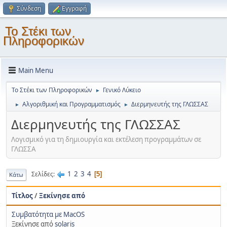
Σύνδεση
Εγγραφή
Το Στέκι των
Πληροφορικών
Main Menu
Το Στέκι των Πληροφορικών
Γενικό Λύκειο
►
Αλγοριθμική και Προγραμματισμός
Διερμηνευτής της ΓΛΩΣΣΑΣ
►
►
Διερμηνευτής της ΓΛΩΣΣΑΣ
Λογισμικό για τη δημιουργία και εκτέλεση προγραμμάτων σε
ΓΛΩΣΣΑ
1
2
3
4
Σελίδες
5
Κάτω
Τίτλος
/
Ξεκίνησε από
Συμβατότητα με MacOS
Ξεκίνησε από
solaris