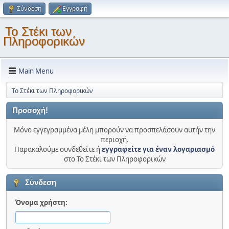
Σύνδεση
Εγγραφή
Το Στέκι των
Πληροφορικών
Main Menu
Το Στέκι των Πληροφορικών
Προσοχή!
Μόνο εγγεγραμμένα μέλη μπορούν να προσπελάσουν αυτήν την
περιοχή.
Παρακαλούμε συνδεθείτε ή
εγγραφείτε για έναν λογαριασμό
στο Το Στέκι των Πληροφορικών
Σύνδεση
Όνομα χρήστη: