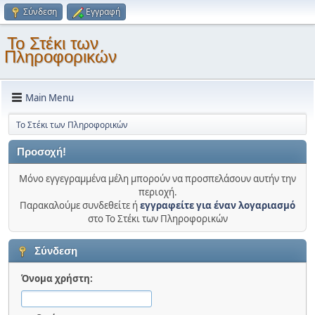
Σύνδεση
Εγγραφή
Το Στέκι των
Πληροφορικών
Main Menu
Το Στέκι των Πληροφορικών
Προσοχή!
Μόνο εγγεγραμμένα μέλη μπορούν να προσπελάσουν αυτήν την
περιοχή.
Παρακαλούμε συνδεθείτε ή
εγγραφείτε για έναν λογαριασμό
στο Το Στέκι των Πληροφορικών
Σύνδεση
Όνομα χρήστη: