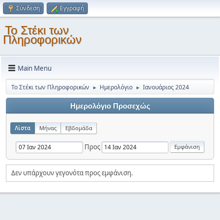
Σύνδεση
Εγγραφή
Το Στέκι των
Πληροφορικών
Main Menu
Το Στέκι των Πληροφορικών
Ημερολόγιο
Ιανουάριος 2024
►
►
Ημερολόγιο Προσεχώς
Λίστα
Μήνας
Εβδομάδα
Προς
Δεν υπάρχουν γεγονότα προς εμφάνιση.