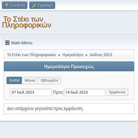
Σύνδεση
Εγγραφή
Το Στέκι των
Πληροφορικών
Main Menu
Το Στέκι των Πληροφορικών
Ημερολόγιο
Ιούλιος 2023
►
►
Ημερολόγιο Προσεχώς
Λίστα
Μήνας
Εβδομάδα
Προς
Δεν υπάρχουν γεγονότα προς εμφάνιση.