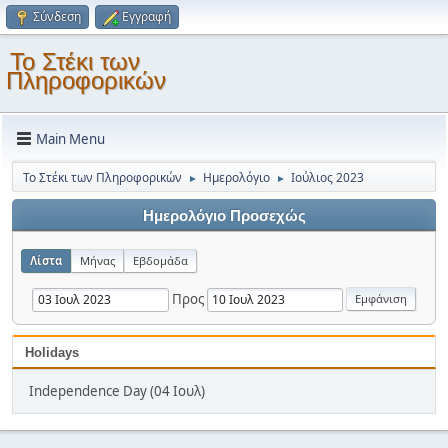
Σύνδεση
Εγγραφή
Το Στέκι των
Πληροφορικών
Main Menu
Το Στέκι των Πληροφορικών
Ημερολόγιο
Ιούλιος 2023
►
►
Ημερολόγιο Προσεχώς
Λίστα
Μήνας
Εβδομάδα
Προς
Holidays
Independence Day (04 Ιουλ)