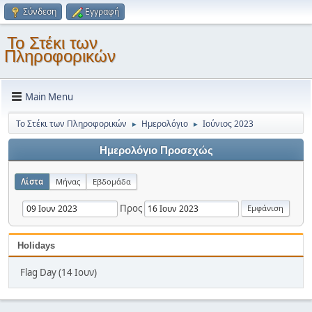
Σύνδεση
Εγγραφή
Το Στέκι των
Πληροφορικών
Main Menu
Το Στέκι των Πληροφορικών
Ημερολόγιο
Ιούνιος 2023
►
►
Ημερολόγιο Προσεχώς
Λίστα
Μήνας
Εβδομάδα
Προς
Holidays
Flag Day (14 Ιουν)