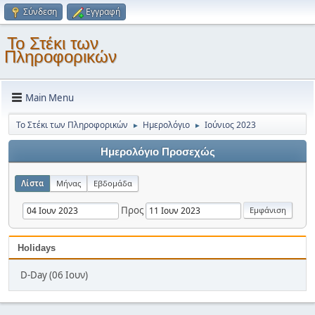
Σύνδεση
Εγγραφή
Το Στέκι των
Πληροφορικών
Main Menu
Το Στέκι των Πληροφορικών
Ημερολόγιο
Ιούνιος 2023
►
►
Ημερολόγιο Προσεχώς
Λίστα
Μήνας
Εβδομάδα
Προς
Holidays
D-Day (06 Ιουν)