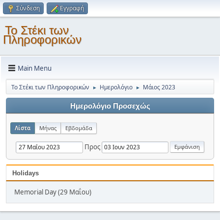
Σύνδεση
Εγγραφή
Το Στέκι των
Πληροφορικών
Main Menu
Το Στέκι των Πληροφορικών
Ημερολόγιο
Μάιος 2023
►
►
Ημερολόγιο Προσεχώς
Λίστα
Μήνας
Εβδομάδα
Προς
Holidays
Memorial Day (29 Μαΐου)