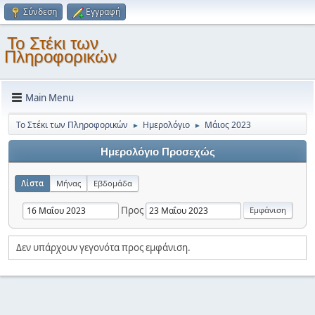
Σύνδεση
Εγγραφή
Το Στέκι των
Πληροφορικών
Main Menu
Το Στέκι των Πληροφορικών
Ημερολόγιο
Μάιος 2023
►
►
Ημερολόγιο Προσεχώς
Λίστα
Μήνας
Εβδομάδα
Προς
Δεν υπάρχουν γεγονότα προς εμφάνιση.