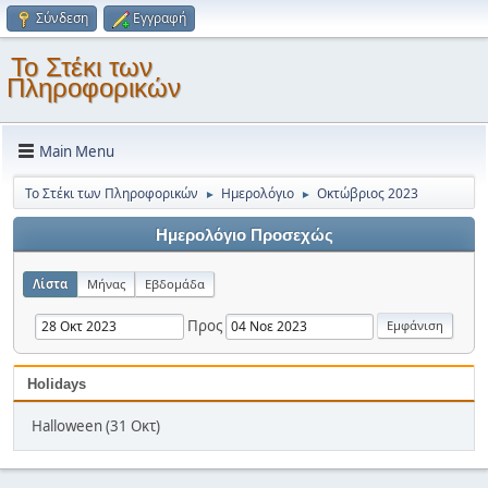
Σύνδεση
Εγγραφή
Το Στέκι των
Πληροφορικών
Main Menu
Το Στέκι των Πληροφορικών
Ημερολόγιο
Οκτώβριος 2023
►
►
Ημερολόγιο Προσεχώς
Λίστα
Μήνας
Εβδομάδα
Προς
Holidays
Halloween (31 Οκτ)