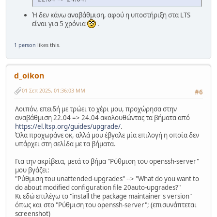
Ή δεν κάνω αναβάθμιση, αφού η υποστήριξη στα LTS
είναι για 5 χρόνια
.
1 person
likes this.
d_oikon
01 Σεπ 2025, 01:36:03 ΜΜ
#6
Λοιπόν, επειδή με τρώει το χέρι μου, προχώρησα στην
αναβάθμιση 22.04 => 24.04 ακολουθώντας τα βήματα από
https://el.ltsp.org/guides/upgrade/
.
Όλα προχωράνε οκ, αλλά μου έβγαλε μία επιλογή η οποία δεν
υπάρχει στη σελίδα με τα βήματα.
Για την ακρίβεια, μετά το βήμα "Ρύθμιση του openssh-server"
μου βγάζει:
"Ρύθμιση του unattended-upgrades" --> "What do you want to
do about modified configuration file 20auto-upgrades?"
Κι εδώ επιλέγω το "install the package maintainer's version"
όπως και στο "Ρύθμιση του openssh-server"; (επισυνάπτεται
screenshot)