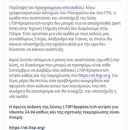
Περίληψη του
προηγούμενου επεισοδίου
: λόγω
γραφειοκρατικών αστοχιών του Υπουργείου και του ΙΤΥΕ, η
ομάδα που αναπτύσσει και υποστήριζε την λύση
LTSP/Epoptes/sch-scripts δεν μπορεί πια να απασχοληθεί (part
time) στην Τεχνική Στήριξη επειδή δεν διαμένουμε στην
Πάτρα. Έτσι ορίστηκε μια νέα ομάδα με τους καλούς μας
συναδέλφους Σπύρο, Αλέξανδρο και Γιάννη, οι οποίοι θα
κάνουν υποστήριξη στα σχολεία αλλά για την ώρα δεν
δύνανται να κάνουν ανάπτυξη.
Αφού λοιπόν απόμεινα ο μόνος που αναπτύσσει (αμισθί!) την
λύση, το διακόνημα που μπορώ να προσφέρω είναι κάθε
Σεπτέμβριο να ανεβάζω νέες εκδόσεις LTSP/Epoptes/sch-
scripts καθώς και της τεκμηρίωσης στο
https://el.ltsp.org
. Για
λίγες μέρες θα επιλύω όσα προβλήματα αναφερθούν και
αφορούν στον κώδικα αυτών των λογισμικών, ενώ στη
συνέχεια θα αποσύρομαι και θα συνεχίζει την υποστήριξη η
νέα ομάδα.
Η πρώτη έκδοση της λύσης LTSP/Epoptes/sch-scripts για
Ubuntu 24.04 καθώς και της σχετικής τεκμηρίωσης είναι
έτοιμη:
https://el.ltsp.org/