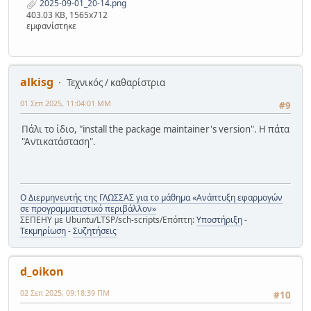
2025-09-01_20-14.png
403.03 KB, 1565x712
εμφανίστηκε
alkisg
Τεχνικός / καθαρίστρια
01 Σεπ 2025, 11:04:01 ΜΜ
#9
Πάλι το ίδιο, "install the package maintainer's version". Η πάτα
"Αντικατάσταση".
Ο Διερμηνευτής της ΓΛΩΣΣΑΣ για το μάθημα «Ανάπτυξη εφαρμογών
σε προγραμματιστικό περιβάλλον»
ΣΕΠΕΗΥ με Ubuntu/LTSP/sch-scripts/Επόπτη:
Υποστήριξη
-
Τεκμηρίωση
-
Συζητήσεις
d_oikon
02 Σεπ 2025, 09:18:39 ΠΜ
#10