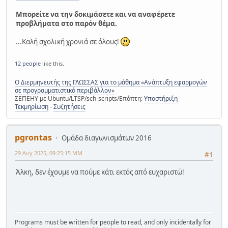
Μπορείτε να την δοκιμάσετε και να αναφέρετε
προβλήματα στο παρόν θέμα.
...Καλή σχολική χρονιά σε όλους!
12 people
like this.
Ο Διερμηνευτής της ΓΛΩΣΣΑΣ για το μάθημα «Ανάπτυξη εφαρμογών
σε προγραμματιστικό περιβάλλον»
ΣΕΠΕΗΥ με Ubuntu/LTSP/sch-scripts/Επόπτη:
Υποστήριξη
-
Τεκμηρίωση
-
Συζητήσεις
pgrontas
Ομάδα διαγωνισμάτων 2016
29 Αυγ 2025, 09:25:15 ΜΜ
#1
Άλκη, δεν έχουμε να πούμε κάτι εκτός από ευχαριστώ!
Programs must be written for people to read, and only incidentally for