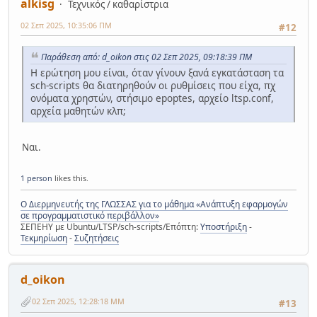
alkisg
Τεχνικός / καθαρίστρια
02 Σεπ 2025, 10:35:06 ΠΜ
#12
Παράθεση από: d_oikon στις 02 Σεπ 2025, 09:18:39 ΠΜ
Η ερώτηση μου είναι, όταν γίνουν ξανά εγκατάσταση τα
sch-scripts θα διατηρηθούν οι ρυθμίσεις που είχα, πχ
ονόματα χρηστών, στήσιμο epoptes, αρχείο ltsp.conf,
αρχεία μαθητών κλπ;
Ναι.
1 person
likes this.
Ο Διερμηνευτής της ΓΛΩΣΣΑΣ για το μάθημα «Ανάπτυξη εφαρμογών
σε προγραμματιστικό περιβάλλον»
ΣΕΠΕΗΥ με Ubuntu/LTSP/sch-scripts/Επόπτη:
Υποστήριξη
-
Τεκμηρίωση
-
Συζητήσεις
d_oikon
02 Σεπ 2025, 12:28:18 ΜΜ
#13