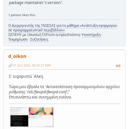
package maintainer's version".
1 person
likes this.
Ο Διερμηνευτής της ΓΛΩΣΣΑΣ για το μάθημα «Ανάπτυξη εφαρμογών
σε προγραμματιστικό περιβάλλον»
ΣΕΠΕΗΥ με Ubuntu/LTSP/sch-scripts/Επόπτη:
Υποστήριξη
-
Τεκμηρίωση
-
Συζητήσεις
d_oikon
01 Σεπ 2025, 08:20:27 ΜΜ
#8
Σ' ευχαριστώ ´Aλκη.
Tώρα μου έβγαλε το "
Aντικατάσταση προσαρμοσμένου αρχείου
ρύθμισης '/etc/fwupd/fwupd.conf';
"
Eπισυνάπτω και συνημμένη εικόνα.