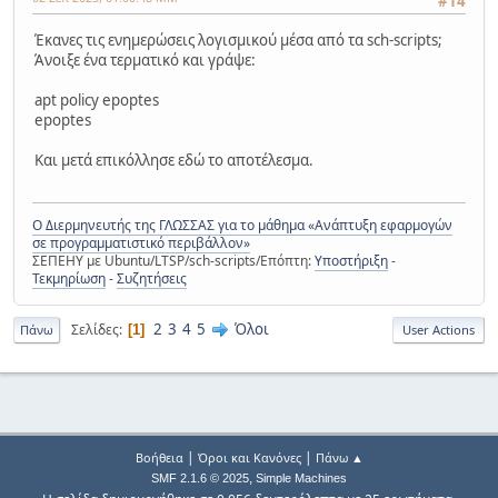
#14
Έκανες τις ενημερώσεις λογισμικού μέσα από τα sch-scripts;
Άνοιξε ένα τερματικό και γράψε:
apt policy epoptes
epoptes
Και μετά επικόλλησε εδώ το αποτέλεσμα.
Ο Διερμηνευτής της ΓΛΩΣΣΑΣ για το μάθημα «Ανάπτυξη εφαρμογών
σε προγραμματιστικό περιβάλλον»
ΣΕΠΕΗΥ με Ubuntu/LTSP/sch-scripts/Επόπτη:
Υποστήριξη
-
Τεκμηρίωση
-
Συζητήσεις
2
3
4
5
Όλοι
Σελίδες
1
Πάνω
User Actions
|
|
Βοήθεια
Όροι και Κανόνες
Πάνω ▲
,
SMF 2.1.6 © 2025
Simple Machines