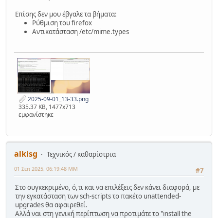
Επίσης δεν μου έβγαλε τα βήματα:
Ρύθμιση του firefox
Αντικατάσταση /etc/mime.types
2025-09-01_13-33.png
335.37 KB, 1477x713
εμφανίστηκε
alkisg
Τεχνικός / καθαρίστρια
01 Σεπ 2025, 06:19:48 ΜΜ
#7
Στο συγκεκριμένο, ό,τι και να επιλέξεις δεν κάνει διαφορά, με
την εγκατάσταση των sch-scripts το πακέτο unattended-
upgrades θα αφαιρεθεί.
Αλλά ναι στη γενική περίπτωση να προτιμάτε το "install the