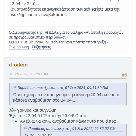
22.04 => 24.04.
Και οπωσδήποτε
επανεγκατάσταση των sch-scripts
μετά την
ολοκλήρωση της αναβάθμισης.
Ο Διερμηνευτής της ΓΛΩΣΣΑΣ για το μάθημα «Ανάπτυξη εφαρμογών
σε προγραμματιστικό περιβάλλον»
ΣΕΠΕΗΥ με Ubuntu/LTSP/sch-scripts/Επόπτη:
Υποστήριξη
-
Τεκμηρίωση
-
Συζητήσεις
d_oikon
01 Σεπ 2025, 11:22:00 ΠΜ
#5
Παράθεση από: d_oikon στις 01 Σεπ 2025, 09:11:30 ΠΜ
Όσοι έχουμε την προηγούμενη έκδοση (20.04) κάνουμε
κάποια αναβάθμιση στο 24.04....
Άλκη άκυρο και συγνώμη.
Έχω την 22.04.5 LTS και όχι 20.04! Οπότε:
Αν είναι να κάνω αναβάθμιση κάνω αυτό που είπες:
Παράθεση από: alkisg στις 01 Σεπ 2025, 09:32:02 ΠΜ
22.04 => 24.04.