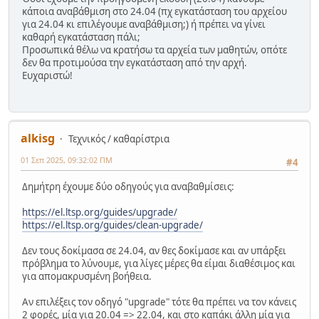
κάποια αναβάθμιση στο 24.04 (πχ εγκατάσταση του αρχείου
για 24.04 κι επιλέγουμε αναβάθμιση;) ή πρέπει να γίνει
καθαρή εγκατάσταση πάλι;
Προσωπικά θέλω να κρατήσω τα αρχεία των μαθητών, οπότε
δεν θα προτιμούσα την εγκατάσταση από την αρχή.
Ευχαριστώ!
alkisg
Τεχνικός / καθαρίστρια
01 Σεπ 2025, 09:32:02 ΠΜ
#4
Δημήτρη έχουμε δύο οδηγούς για αναβαθμίσεις:
https://el.ltsp.org/guides/upgrade/
https://el.ltsp.org/guides/clean-upgrade/
Δεν τους δοκίμασα σε 24.04, αν θες δοκίμασε και αν υπάρξει
πρόβλημα το λύνουμε, για λίγες μέρες θα είμαι διαθέσιμος και
για απομακρυσμένη βοήθεια.
Αν επιλέξεις τον οδηγό "upgrade" τότε θα πρέπει να τον κάνεις
2 φορές, μία για 20.04 => 22.04, και στο καπάκι άλλη μία για