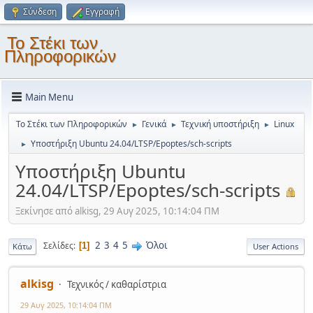
Σύνδεση
Εγγραφή
Το Στέκι των
Πληροφορικών
Main Menu
Το Στέκι των Πληροφορικών
Γενικά
Τεχνική υποστήριξη
Linux
►
►
►
Υποστήριξη Ubuntu 24.04/LTSP/Epoptes/sch-scripts
►
Υποστήριξη Ubuntu
24.04/LTSP/Epoptes/sch-scripts
Ξεκίνησε από alkisg, 29 Αυγ 2025, 10:14:04 ΠΜ
2
3
4
5
Όλοι
Σελίδες
1
Κάτω
User Actions
alkisg
Τεχνικός / καθαρίστρια
29 Αυγ 2025, 10:14:04 ΠΜ