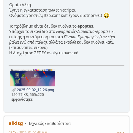
Ωραία Άλκη.
Έγινε η εγκατάσταση των sch-scripts.
Ονόματα χρηστών, ltsp.conf κλπ έχουν διατηρηθεί!
Το πρόβλημα είναι ότι δεν ανοίγει το
epoptes
.
Υπάρχει το εικονίδιο στο
Εφαρμογές/Διαδίκτυο/epoptes
κι
επίσης η συντόμευση του στο
Πίνακα Εφαρμογών (την είχα
βάλει εγώ από παλιά),
αλλά τα εκτελώ και δεν ανοίγει κάτι.
(Επισυνάπτω εικόνα)
Η Διαχείριση ΣΕΠΕΥ ανοίγει κανονικά.
2025-09-02_12-26.png
150.77 KB, 565x220
εμφανίστηκε
alkisg
Τεχνικός / καθαρίστρια
02 Σεπ 2025, 01:00:48 ΜΜ