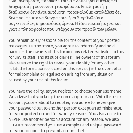
είναι ανάρμοστο, παρακαλείται να ειδοποιήσει αμέσως ένα
διαχειριστή ή συντονιστή του φόρουμ. Επειδή αυτή η
διαδικασία δεν είναι αυτόματη, παρακαλούμε καταλάβετε ότι
δεν είναι εφικτό να διαγραφούν ή να διορθωθούν οι
συγκεκριμένες δημοσιεύσεις άμεσα. Η ίδια τακτική ισχύει και
για τις πληροφορίες που υπάρχουν στα προφίλ των μελών.
You remain solely responsible for the content of your posted
messages. Furthermore, you agree to indemnify and hold
harmless the owners of this forum, any related websites to this
forum, its staff, and its subsidiaries. The owners of this forum
also reserve the right to reveal your identity (or any other
related information collected on this service) in the event of a
formal complaint or legal action arising from any situation
caused by your use of this forum.
You have the ability, as you register, to choose your username.
We advise that you keep the name appropriate. With this user
account you are about to register, you agree to never give
your password out to another person except an administrator,
for your protection and for validity reasons. You also agree to
NEVER use another person's account for any reason. We also
HIGHLY recommend you use a complex and unique password
for your account, to prevent account theft.