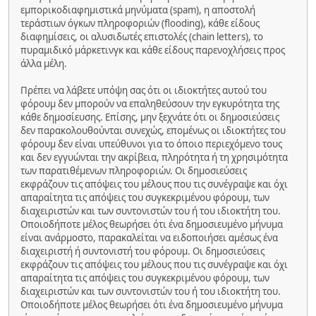
εμπορικοδιαφημιστικά μηνύματα (spam), η αποστολή
τεράστιων όγκων πληροφοριών (flooding), κάθε είδους
διαφημίσεις, οι αλυσιδωτές επιστολές (chain letters), το
πυραμιδικό μάρκετινγκ και κάθε είδους παρενοχλήσεις προς
άλλα μέλη.
Πρέπει να λάβετε υπόψη σας ότι οι ιδιοκτήτες αυτού του
φόρουμ δεν μπορούν να επαληθεύσουν την εγκυρότητα της
κάθε δημοσίευσης. Επίσης, μην ξεχνάτε ότι οι δημοσιεύσεις
δεν παρακολουθούνται συνεχώς, επομένως οι ιδιοκτήτες του
φόρουμ δεν είναι υπεύθυνοι για το όποιο περιεχόμενο τους
και δεν εγγυώνται την ακρίβεια, πληρότητα ή τη χρησιμότητα
των παρατιθέμενων πληροφοριών. Οι δημοσιεύσεις
εκφράζουν τις απόψεις του μέλους που τις συνέγραψε και όχι
απαραίτητα τις απόψεις του συγκεκριμένου φόρουμ, των
διαχειριστών και των συντονιστών του ή του ιδιοκτήτη του.
Οποιοδήποτε μέλος θεωρήσει ότι ένα δημοσιευμένο μήνυμα
είναι ανάρμοστο, παρακαλείται να ειδοποιήσει αμέσως ένα
διαχειριστή ή συντονιστή του φόρουμ. Οι δημοσιεύσεις
εκφράζουν τις απόψεις του μέλους που τις συνέγραψε και όχι
απαραίτητα τις απόψεις του συγκεκριμένου φόρουμ, των
διαχειριστών και των συντονιστών του ή του ιδιοκτήτη του.
Οποιοδήποτε μέλος θεωρήσει ότι ένα δημοσιευμένο μήνυμα