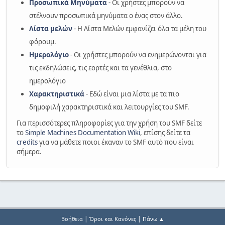
Προσωπικά Μηνύματα
- Οι χρήστες μπορούν να
στέλνουν προσωπικά μηνύματα ο ένας στον άλλο.
Λίστα μελών
- Η Λίστα Μελών εμφανίζει όλα τα μέλη του
φόρουμ.
Ημερολόγιο
- Οι χρήστες μπορούν να ενημερώνονται για
τις εκδηλώσεις, τις εορτές και τα γενέθλια, στο
ημερολόγιο
Χαρακτηριστικά
- Εδώ είναι μια λίστα με τα πιο
δημοφιλή χαρακτηριστικά και λειτουργίες του SMF.
Για περισσότερες πληροφορίες για την χρήση του SMF δείτε
το
Simple Machines Documentation Wiki
, επίσης δείτε τα
credits
για να μάθετε ποιοι έκαναν το SMF αυτό που είναι
σήμερα.
|
|
Βοήθεια
Όροι και Κανόνες
Πάνω ▲