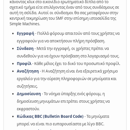
κάνοντας κλικ στο εικονίδιο ερωτηματικό δίπλα από το
σχετικό τμήμα είτε επιλέγοντας έναν από τους συνδέσμους σε
αυτή τη σελίδα. Αυτοί οι σύνδεσμοι θα σας μεταφέρουν στην
κεντρική τεκμηρίωση του SMF στην επίσημη ιστοσελίδα της
Simple Machines.
Εγγραφή
- Πολλά φόρουμ απαιτούν από τους χρήστες να
εγγραφούν για να αποκτήσουν πλήρη πρόσβαση.
Σύνδεση
- Μετά την εγγραφή, οι χρήστες πρέπει να
συνδεθούν για να έχουν πρόσβαση στο λογαριασμό τους.
Προφίλ
- Κάθε μέλος έχει το δικό του προσωπικό προφίλ.
Αναζήτηση
- Η Αναζήτηση είναι ένα εξαιρετικά χρήσιμο
εργαλείο για την εύρεση πληροφοριών σε μηνύματα και
συζητήσεις.
Δημοσίευση
- Το νόημα ύπαρξης ενός φόρουμ, η
δημοσίευση μηνυμάτων επιτρέπει στους χρήστες να
εκφραστούν.
Κώδικας BBC (Bulletin Board Code)
- Τα μηνύματα
μπορεί να είναι πιο ευπαρουσίαστα με λίγο BBC.