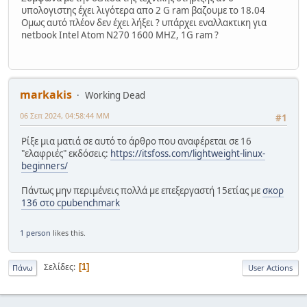
υπολογιστης έχει λιγότερα απο 2 G ram βαζουμε το 18.04
Ομως αυτό πλέον δεν έχει λήξει ? υπάρχει εναλλακτικη για
netbook Intel Atom N270 1600 MHZ, 1G ram ?
markakis
Working Dead
06 Σεπ 2024, 04:58:44 ΜΜ
#1
Ρίξε μια ματιά σε αυτό το άρθρο που αναφέρεται σε 16
"ελαφριές" εκδόσεις:
https://itsfoss.com/lightweight-linux-
beginners/
Πάντως μην περιμένεις πολλά με επεξεργαστή 15ετίας με
σκορ
136 στο cpubenchmark
1 person
likes this.
Σελίδες
1
Πάνω
User Actions