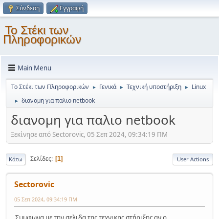
Σύνδεση
Εγγραφή
Το Στέκι των
Πληροφορικών
Main Menu
Το Στέκι των Πληροφορικών
Γενικά
Τεχνική υποστήριξη
Linux
►
►
►
διανομη για παλιο netbook
►
διανομη για παλιο netbook
Ξεκίνησε από Sectorovic, 05 Σεπ 2024, 09:34:19 ΠΜ
Σελίδες
1
Κάτω
User Actions
Sectorovic
05 Σεπ 2024, 09:34:19 ΠΜ
Συμφωνα με την σελιδα της τεχνικης στήριξης αν ο