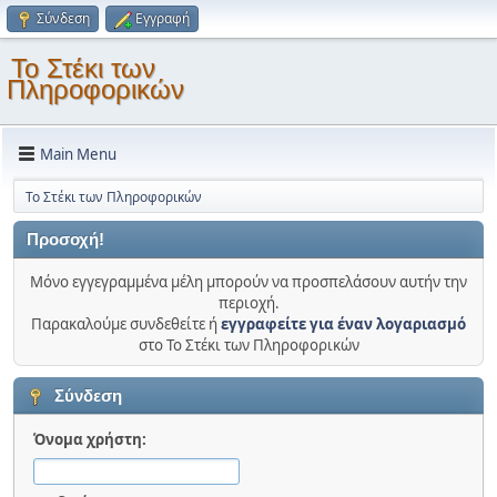
Σύνδεση
Εγγραφή
Το Στέκι των
Πληροφορικών
Main Menu
Το Στέκι των Πληροφορικών
Προσοχή!
Μόνο εγγεγραμμένα μέλη μπορούν να προσπελάσουν αυτήν την
περιοχή.
Παρακαλούμε συνδεθείτε ή
εγγραφείτε για έναν λογαριασμό
στο Το Στέκι των Πληροφορικών
Σύνδεση
Όνομα χρήστη: