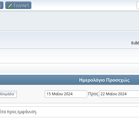
η
Εγγραφή
Ειδή
Ημερολόγιο Προσεχώς
Προς
βδομάδα
ότα προς εμφάνιση.