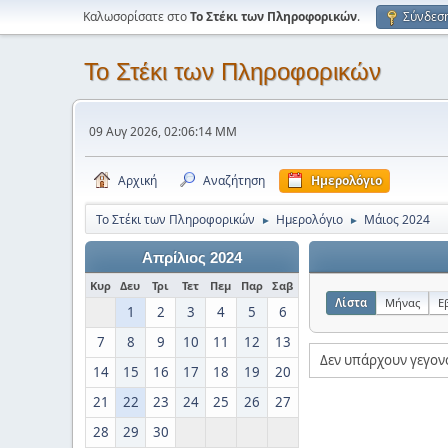
Καλωσορίσατε στο
Το Στέκι των Πληροφορικών
.
Σύνδεσ
Το Στέκι των Πληροφορικών
09 Αυγ 2026, 02:06:14 ΜΜ
Αρχική
Αναζήτηση
Ημερολόγιο
Το Στέκι των Πληροφορικών
Ημερολόγιο
Μάιος 2024
►
►
Απρίλιος 2024
Κυρ
Δευ
Τρι
Τετ
Πεμ
Παρ
Σαβ
Λίστα
Μήνας
Ε
1
2
3
4
5
6
7
8
9
10
11
12
13
Δεν υπάρχουν γεγον
14
15
16
17
18
19
20
21
22
23
24
25
26
27
28
29
30