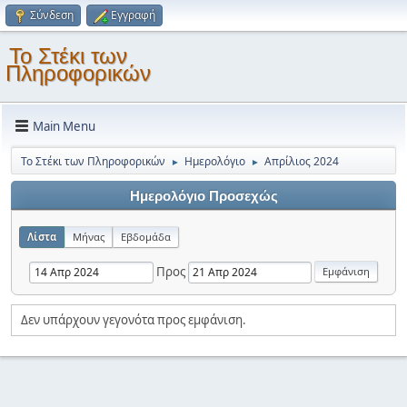
Σύνδεση
Εγγραφή
Το Στέκι των
Πληροφορικών
Main Menu
Το Στέκι των Πληροφορικών
Ημερολόγιο
Απρίλιος 2024
►
►
Ημερολόγιο Προσεχώς
Λίστα
Μήνας
Εβδομάδα
Προς
Δεν υπάρχουν γεγονότα προς εμφάνιση.