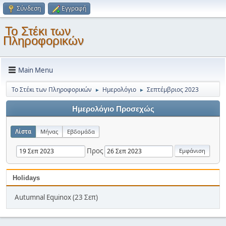
Σύνδεση
Εγγραφή
Το Στέκι των
Πληροφορικών
Main Menu
Το Στέκι των Πληροφορικών
Ημερολόγιο
Σεπτέμβριος 2023
►
►
Ημερολόγιο Προσεχώς
Λίστα
Μήνας
Εβδομάδα
Προς
Holidays
Autumnal Equinox (23 Σεπ)