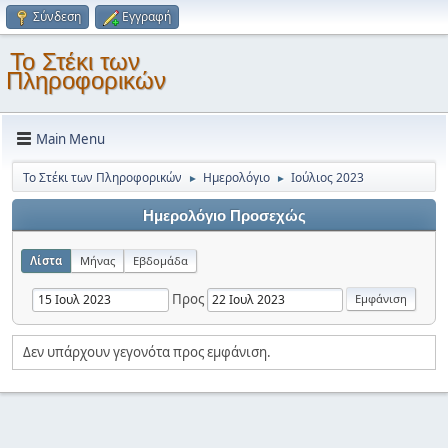
Σύνδεση
Εγγραφή
Το Στέκι των
Πληροφορικών
Main Menu
Το Στέκι των Πληροφορικών
Ημερολόγιο
Ιούλιος 2023
►
►
Ημερολόγιο Προσεχώς
Λίστα
Μήνας
Εβδομάδα
Προς
Δεν υπάρχουν γεγονότα προς εμφάνιση.