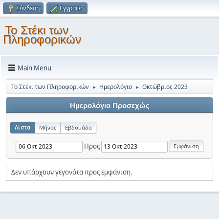
Σύνδεση
Εγγραφή
Το Στέκι των
Πληροφορικών
Main Menu
Το Στέκι των Πληροφορικών
Ημερολόγιο
Οκτώβριος 2023
►
►
Ημερολόγιο Προσεχώς
Λίστα
Μήνας
Εβδομάδα
Προς
Δεν υπάρχουν γεγονότα προς εμφάνιση.