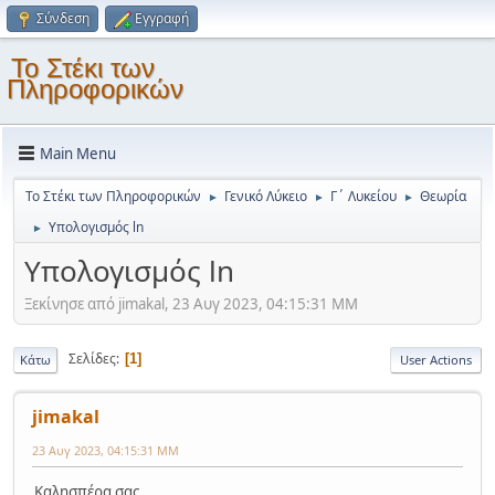
Σύνδεση
Εγγραφή
Το Στέκι των
Πληροφορικών
Main Menu
Το Στέκι των Πληροφορικών
Γενικό Λύκειο
Γ΄ Λυκείου
Θεωρία
►
►
►
Υπολογισμός ln
►
Υπολογισμός ln
Ξεκίνησε από jimakal, 23 Αυγ 2023, 04:15:31 ΜΜ
Σελίδες
1
Κάτω
User Actions
jimakal
23 Αυγ 2023, 04:15:31 ΜΜ
Καλησπέρα σας