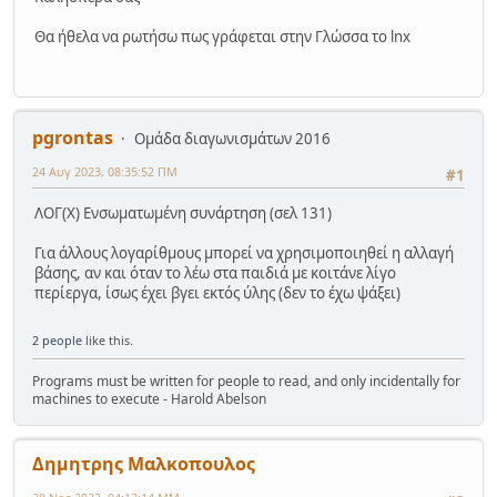
Θα ήθελα να ρωτήσω πως γράφεται στην Γλώσσα το lnx
pgrontas
Ομάδα διαγωνισμάτων 2016
24 Αυγ 2023, 08:35:52 ΠΜ
#1
ΛΟΓ(Χ) Ενσωματωμένη συνάρτηση (σελ 131)
Για άλλους λογαρίθμους μπορεί να χρησιμοποιηθεί η αλλαγή
βάσης, αν και όταν το λέω στα παιδιά με κοιτάνε λίγο
περίεργα, ίσως έχει βγει εκτός ύλης (δεν το έχω ψάξει)
2 people
like this.
Programs must be written for people to read, and only incidentally for
machines to execute - Harold Abelson
Δημητρης Μαλκοπουλος