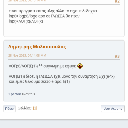
28 Νοε 2023, 04:13:14 ΜΜ
#2
ειναι πραγματι εκτος υλης αλλα το ειχαμε διδαχτει
ln(x)=log(x)/loge αρα σε ΓΛΩΣΣΑ θα ηταν
ln(x)=ΛΟΓ(x)/ΛΟΓ(x)
Δημητρης Μαλκοπουλος
28 Νοε 2023, 04:14:08 ΜΜ
#3
ΛΟΓ(x)/ΛΟΓ(E(1)) ** συγνωμη με εφυγε
ΛΟΓ(Ε(1)) διοτι η ΓΛΩΣΣΑ εχει μονο την συναρτηση Ε(χ) (e^x)
και εμεις θελουμε σκετο e αρα E(1)
1 person
likes this.
Σελίδες
1
Πάνω
User Actions