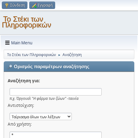
Σύνδεση
Εγγραφή
Το Στέκι των
Πληροφορικών
Main Menu
Το Στέκι των Πληροφορικών
Αναζήτηση
►
Ορισμός παραμέτρων αναζήτησης
Αναζήτηση για:
π.χ.
Όργουελ "Η φάρμα των ζώων" -ταινία
Αντιστοίχιση:
Από χρήστη: