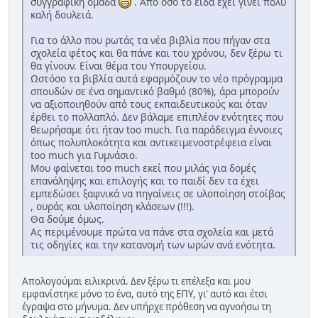
συγγραφική ομάδα
. Από όσο το είδα έχει γίνει πολύ
καλή δουλειά.
Για το άλλο που ρωτάς τα νέα βιβλία που πήγαν στα
σχολεία φέτος και θα πάνε και του χρόνου, δεν ξέρω τι
θα γίνουν. Είναι θέμα του Υπουργείου.
Ωστόσο τα βιβλία αυτά εφαρμόζουν το νέο πρόγραμμα
σπουδών σε ένα σημαντικό βαθμό (80%), άρα μπορούν
να αξιοποιηθούν από τους εκπαιδευτικούς και όταν
έρθει το πολλαπλό. Δεν βάλαμε επιπλέον ενότητες που
θεωρήσαμε ότι ήταν too much. Για παράδειγμα έννοιες
όπως πολυπλοκότητα και αντικειμενοστρέφεια είναι
too much για Γυμνάσιο.
Μου φαίνεται too much εκεί που μιλάς για δομές
επανάληψης και επιλογής και το παιδί δεν τα έχει
εμπεδώσει ξαφνικά να πηγαίνεις σε υλοποίηση στοίβας
, ουράς και υλοποίηση κλάσεων (!!!).
Θα δούμε όμως.
Ας περιμένουμε πρώτα να πάνε στα σχολεία και μετά
τις οδηγίες και την κατανομή των ωρών ανά ενότητα.
Απολογούμαι ειλικρινά. Δεν ξέρω τι επέλεξα και μου
εμφανίστηκε μόνο το ένα, αυτό της ΕΠΥ, γι' αυτό και έτσι
έγραψα στο μήνυμα. Δεν υπήρχε πρόθεση να αγνοήσω τη