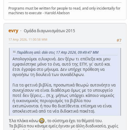
Programs must be written for people to read, and only incidentally for
machines to execute - Harold Abelson
evry
Ομάδα διαγωνισμάτων 2015
17 Απρ 2026, 11:00:58 ΜΜ
#7
Παράθεση από: dski στις 17 Απρ 2026, 09:49:47 ΜΜ
Απολογούμαι ειλικρινά. Δεν ξέρω τι επέλεξα και μου
εμφανίστηκε μόνο το ένα, αυτό της ΕΠΥ, γι' αυτό και
έτσι έγραψα στο μήνυμα. Δεν υπήρχε πρόθεση να
αγνοήσω τη δουλειά των συναδέλφων.
Για τα φετινά βιβλία, προσωπικά θεωρώ αυτονόητο να
συνεχίσουν να είναι διαθέσιμα όμως με το υπουργείο
ποτέ δεν ξέρεις... (π.χ. μήπως υπάρχει κάποιο νομικός
ή οικονομικός περιορισμός τα βιβλία που
εκτυπώνονται ή που θα διατίθενται επίσημα να είναι
αποκλειστικά από τα νέα διδακτικά πακέτα).
Έλα πλάκα κάνω
, το σύστημα έχει τα θέματά του.
Τα βιβλία που κάναμε εμείς έγιναν με άλλη διαδικασία, χωρίς