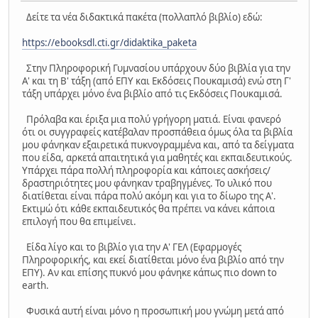
Δείτε τα νέα διδακτικά πακέτα (πολλαπλό βιβλίο) εδώ:
https://ebooksdl.cti.gr/didaktika_paketa
Στην Πληροφορική Γυμνασίου υπάρχουν δύο βιβλία για την
Α' και τη Β' τάξη (από ΕΠΥ και Εκδόσεις Πουκαμισά) ενώ στη Γ'
τάξη υπάρχει μόνο ένα βιβλίο από τις Εκδόσεις Πουκαμισά.
Πρόλαβα και έριξα μια πολύ γρήγορη ματιά. Είναι φανερό
ότι οι συγγραφείς κατέβαλαν προσπάθεια όμως όλα τα βιβλία
μου φάνηκαν εξαιρετικά πυκνογραμμένα και, από τα δείγματα
που είδα, αρκετά απαιτητικά για μαθητές και εκπαιδευτικούς.
Υπάρχει πάρα πολλή πληροφορία και κάποιες ασκήσεις/
δραστηριότητες μου φάνηκαν τραβηγμένες. Το υλικό που
διατίθεται είναι πάρα πολύ ακόμη και για το δίωρο της Α'.
Εκτιμώ ότι κάθε εκπαιδευτικός θα πρέπει να κάνει κάποια
επιλογή που θα επιμείνει.
Είδα λίγο και το βιβλίο για την Α' ΓΕΛ (Εφαρμογές
Πληροφορικής, και εκεί διατίθεται μόνο ένα βιβλίο από την
ΕΠΥ). Αν και επίσης πυκνό μου φάνηκε κάπως πιο down to
earth.
Φυσικά αυτή είναι μόνο η προσωπική μου γνώμη μετά από