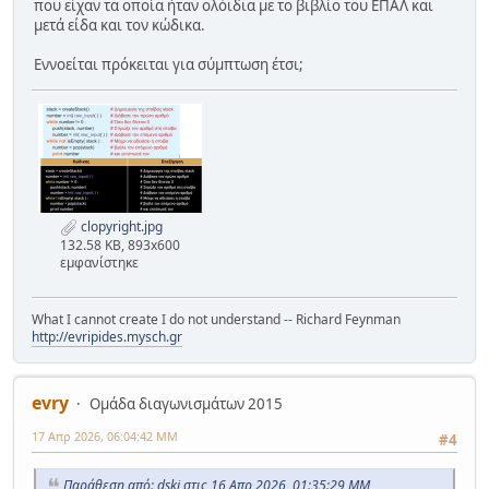
που είχαν τα οποία ήταν ολόιδια με το βιβλίο του ΕΠΑΛ και
μετά είδα και τον κώδικα.
Εννοείται πρόκειται για σύμπτωση έτσι;
clopyright.jpg
132.58 KB, 893x600
εμφανίστηκε
What I cannot create I do not understand -- Richard Feynman
http://evripides.mysch.gr
evry
Ομάδα διαγωνισμάτων 2015
17 Απρ 2026, 06:04:42 ΜΜ
#4
Παράθεση από: dski στις 16 Απρ 2026, 01:35:29 ΜΜ