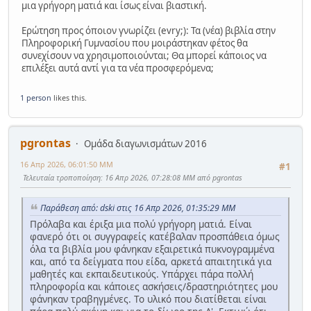
μια γρήγορη ματιά και ίσως είναι βιαστική.
Ερώτηση προς όποιον γνωρίζει (evry;): Τα (νέα) βιβλία στην
Πληροφορική Γυμνασίου που μοιράστηκαν φέτος θα
συνεχίσουν να χρησιμοποιούνται; Θα μπορεί κάποιος να
επιλέξει αυτά αντί για τα νέα προσφερόμενα;
1 person
likes this.
pgrontas
Ομάδα διαγωνισμάτων 2016
16 Απρ 2026, 06:01:50 ΜΜ
#1
Τελευταία τροποποίηση
: 16 Απρ 2026, 07:28:08 ΜΜ από pgrontas
Παράθεση από: dski στις 16 Απρ 2026, 01:35:29 ΜΜ
Πρόλαβα και έριξα μια πολύ γρήγορη ματιά. Είναι
φανερό ότι οι συγγραφείς κατέβαλαν προσπάθεια όμως
όλα τα βιβλία μου φάνηκαν εξαιρετικά πυκνογραμμένα
και, από τα δείγματα που είδα, αρκετά απαιτητικά για
μαθητές και εκπαιδευτικούς. Υπάρχει πάρα πολλή
πληροφορία και κάποιες ασκήσεις/δραστηριότητες μου
φάνηκαν τραβηγμένες. Το υλικό που διατίθεται είναι