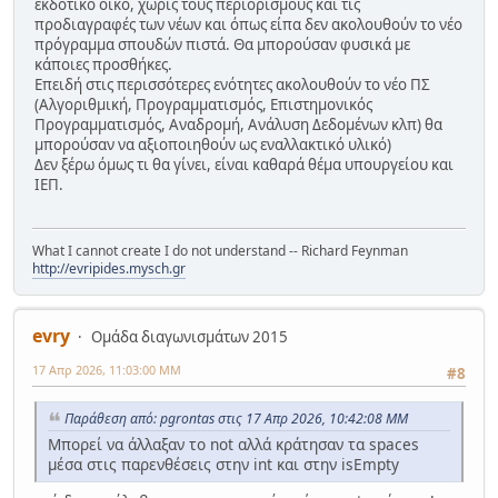
εκδοτικό οίκο, χωρίς τους περιορισμούς και τις
προδιαγραφές των νέων και όπως είπα δεν ακολουθούν το νέο
πρόγραμμα σπουδών πιστά. Θα μπορούσαν φυσικά με
κάποιες προσθήκες.
Επειδή στις περισσότερες ενότητες ακολουθούν το νέο ΠΣ
(Αλγοριθμική, Προγραμματισμός, Επιστημονικός
Προγραμματισμός, Αναδρομή, Ανάλυση Δεδομένων κλπ) θα
μπορούσαν να αξιοποιηθούν ως εναλλακτικό υλικό)
Δεν ξέρω όμως τι θα γίνει, είναι καθαρά θέμα υπουργείου και
ΙΕΠ.
What I cannot create I do not understand -- Richard Feynman
http://evripides.mysch.gr
evry
Ομάδα διαγωνισμάτων 2015
17 Απρ 2026, 11:03:00 ΜΜ
#8
Παράθεση από: pgrontas στις 17 Απρ 2026, 10:42:08 ΜΜ
Μπορεί να άλλαξαν το not αλλά κράτησαν τα spaces
μέσα στις παρενθέσεις στην int και στην isEmpty