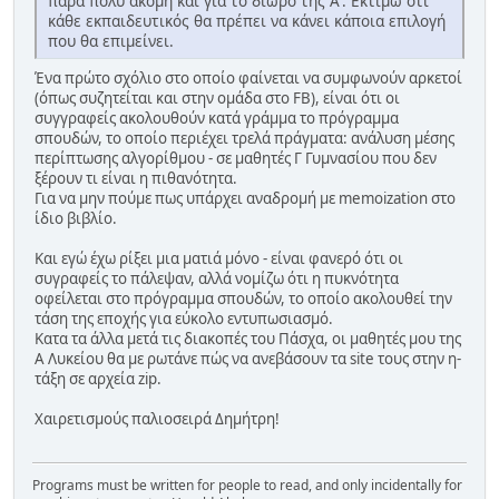
πάρα πολύ ακόμη και για το δίωρο της Α'. Εκτιμώ ότι
κάθε εκπαιδευτικός θα πρέπει να κάνει κάποια επιλογή
που θα επιμείνει.
Ένα πρώτο σχόλιο στο οποίο φαίνεται να συμφωνούν αρκετοί
(όπως συζητείται και στην ομάδα στο FB), είναι ότι οι
συγγραφείς ακολουθούν κατά γράμμα το πρόγραμμα
σπουδών, το οποίο περιέχει τρελά πράγματα: ανάλυση μέσης
περίπτωσης αλγορίθμου - σε μαθητές Γ Γυμνασίου που δεν
ξέρουν τι είναι η πιθανότητα.
Για να μην πούμε πως υπάρχει αναδρομή με memoization στο
ίδιο βιβλίο.
Και εγώ έχω ρίξει μια ματιά μόνο - είναι φανερό ότι οι
συγραφείς το πάλεψαν, αλλά νομίζω ότι η πυκνότητα
οφείλεται στο πρόγραμμα σπουδών, το οποίο ακολουθεί την
τάση της εποχής για εύκολο εντυπωσιασμό.
Κατα τα άλλα μετά τις διακοπές του Πάσχα, οι μαθητές μου της
Α Λυκείου θα με ρωτάνε πώς να ανεβάσουν τα site τους στην η-
τάξη σε αρχεία zip.
Χαιρετισμούς παλιοσειρά Δημήτρη!
Programs must be written for people to read, and only incidentally for