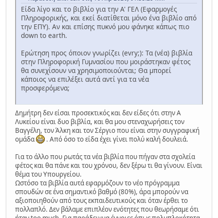
Είδα λίγο και το βιβλίο για την Α' ΓΕΛ (Εφαρμογές
Πληροφορικής, και εκεί διατίθεται μόνο ένα βιβλίο από
την ΕΠΥ). Αν και επίσης πυκνό μου φάνηκε κάπως πιο
down to earth.
Ερώτηση προς όποιον γνωρίζει (evry;): Τα (νέα) βιβλία
στην Πληροφορική Γυμνασίου που μοιράστηκαν φέτος
θα συνεχίσουν να χρησιμοποιούνται; Θα μπορεί
κάποιος να επιλέξει αυτά αντί για τα νέα
προσφερόμενα;
Δημήτρη δεν είσαι προσεκτικός και δεν είδες ότι στην Α
Λυκείου είναι δυο βιβλία, και θα μου στεναχωρήσεις τον
Βαγγέλη, τον Άλκη και τον Σέργιο που είναι στην συγγραφική
ομάδα
. Από όσο το είδα έχει γίνει πολύ καλή δουλειά.
Για το άλλο που ρωτάς τα νέα βιβλία που πήγαν στα σχολεία
φέτος και θα πάνε και του χρόνου, δεν ξέρω τι θα γίνουν. Είναι
θέμα του Υπουργείου.
Ωστόσο τα βιβλία αυτά εφαρμόζουν το νέο πρόγραμμα
σπουδών σε ένα σημαντικό βαθμό (80%), άρα μπορούν να
αξιοποιηθούν από τους εκπαιδευτικούς και όταν έρθει το
πολλαπλό. Δεν βάλαμε επιπλέον ενότητες που θεωρήσαμε ότι