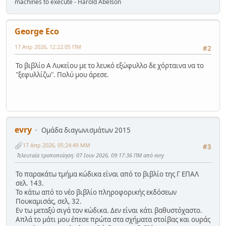
machines to execute - Harold Abelson
George Eco
17 Απρ 2026, 12:22:05 ΠΜ
#2
Το βιβλίο Α Λυκείου με το λευκό εξώφυλλο δε χόρταινα να το
"ξεφυλλίζω". Πολύ μου άρεσε.
evry
Ομάδα διαγωνισμάτων 2015
17 Απρ 2026, 05:24:49 ΜΜ
#3
Τελευταία τροποποίηση
: 07 Ιουν 2026, 09:17:36 ΠΜ από evry
Το παρακάτω τμήμα κώδικα είναι από το βιβλίο της Γ ΕΠΑΛ
σελ. 143.
Το κάτω από το νέο βιβλίο πληροφορικής εκδόσεων
Πουκαμισάς, σελ, 32.
Εν τω μεταξύ σιγά τον κώδικα. Δεν είναι κάτι βαθυστόχαστο.
Απλά το μάτι μου έπεσε πρώτα στα σχήματα στοίβας και ουράς