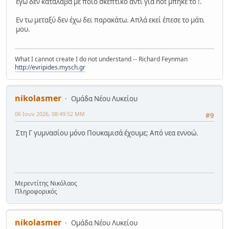
εγώ δεν κατάλαβα με ποιο σκεπτικό αντί για not μπήκε το !.
Εν τω μεταξύ δεν έχω δει παρακάτω. Απλά εκεί έπεσε το μάτι
μου.
What I cannot create I do not understand -- Richard Feynman
http://evripides.mysch.gr
nikolasmer
Ομάδα Νέου Λυκείου
06 Ιουν 2026, 08:49:52 ΜΜ
#9
Στη Γ γυμνασίου μόνο Πουκαμισά έχουμε; Από νεα εννοώ.
Μερεντίτης Νικόλαος
Πληροφορικός
nikolasmer
Ομάδα Νέου Λυκείου