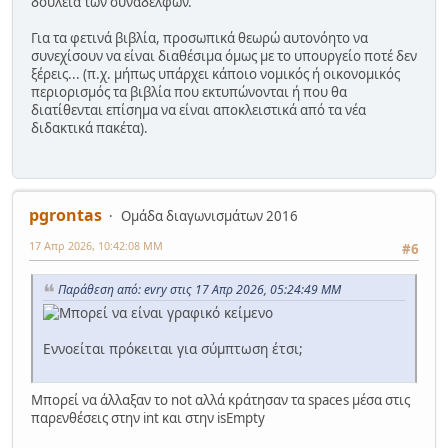
δουλειά των συναδέλφων.
Για τα φετινά βιβλία, προσωπικά θεωρώ αυτονόητο να
συνεχίσουν να είναι διαθέσιμα όμως με το υπουργείο ποτέ δεν
ξέρεις... (π.χ. μήπως υπάρχει κάποιο νομικός ή οικονομικός
περιορισμός τα βιβλία που εκτυπώνονται ή που θα
διατίθενται επίσημα να είναι αποκλειστικά από τα νέα
διδακτικά πακέτα).
pgrontas
Ομάδα διαγωνισμάτων 2016
17 Απρ 2026, 10:42:08 ΜΜ
#6
Παράθεση από: evry στις 17 Απρ 2026, 05:24:49 ΜΜ
Εννοείται πρόκειται για σύμπτωση έτσι;
Μπορεί να άλλαξαν το not αλλά κράτησαν τα spaces μέσα στις
παρενθέσεις στην int και στην isEmpty