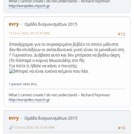
What I cannot create I do not understand -- Richard Feynman
http://evripides.mysch.gr
evry
Ομάδα διαγωνισμάτων 2015
13 Ιουν 2026, 05:15:30 ΜΜ
#12
Επανέρχομαι για το συγκεκριμένο βιβλίο το οποίο μάλιστα
δεν θα επιλέξουν οι εκπαιδευτικοί γιατί είναι το μοναδικό στη
Γ Γυμνασίου. Διάβασα αυτό και δεν μπόρεσα να βγάλω άκρη.
(Το πόσταρε ο κύριος Μωϋσιάδης στο fb)
Για πείτε τι ήθελε να κάνει ο ποιητής;
1 person
likes this.
What I cannot create I do not understand -- Richard Feynman
http://evripides.mysch.gr
evry
Ομάδα διαγωνισμάτων 2015
13 Ιουν 2026, 05:15:56 ΜΜ
#13