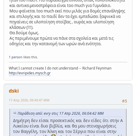
ήταν too much. Για παράδειγμα έννοιες όπως πολυπλοκότητα
και αντικειμενοστρέφεια είναι too much για Γυμνάσιο.
Μου φαίνεται too much εκεί που μιλάς για δομές επανάληψης
και επιλογής και το παιδί δεν τα έχει εμπεδώσει ξαφνικά να
πηγαίνεις σε υλοποίηση στοίβας , ουράς και υλοποίηση
κλάσεων (!!!).
Θα δούμε όμως.
Ας περιμένουμε πρώτα να πάνε στα σχολεία και μετά τις
οδηγίες και την κατανομή των ωρών ανά ενότητα.
1 person
likes this.
What I cannot create I do not understand -- Richard Feynman
http://evripides.mysch.gr
dski
17 Απρ 2026, 09:49:47 ΜΜ
#5
Παράθεση από: evry στις 17 Απρ 2026, 06:04:42 ΜΜ
Δημήτρη δεν είσαι προσεκτικός και δεν είδες ότι στην Α
Λυκείου είναι δυο βιβλία, και θα μου στεναχωρήσεις
τον Βαγγέλη, τον Άλκη και τον Σέργιο που είναι στην