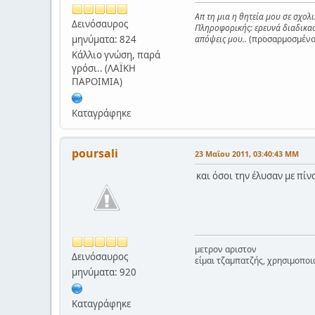
Απ τη μια η θητεία μου σε σχολ
Δεινόσαυρος
Πληροφορικής: ερευνά διαδικασί
μηνύματα: 824
απόψεις μου..
(προσαρμοσμένο 
Κάλλιο γνώση, παρά
γρόσι.. (ΛΑΪΚΗ
ΠΑΡΟΙΜΙΑ)
Καταγράφηκε
poursali
23 Μαΐου 2011, 03:40:43 ΜΜ
και όσοι την έλυσαν με πίν
μετρον αριστον
Δεινόσαυρος
είμαι τζαμπατζής, χρησιμοποι
μηνύματα: 920
Καταγράφηκε