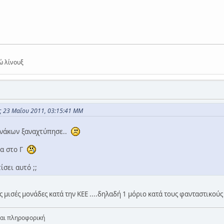
ώ λίνουξ
ις 23 Μαΐου 2011, 03:15:41 ΜΜ
ινάκων ξαναχτύπησε..
κα στο Γ
ίσει αυτό ;;
ις μισές μονάδες κατά την ΚΕΕ ....δηλαδή 1 μόριο κατά τους φανταστικ
ναι πληροφορική