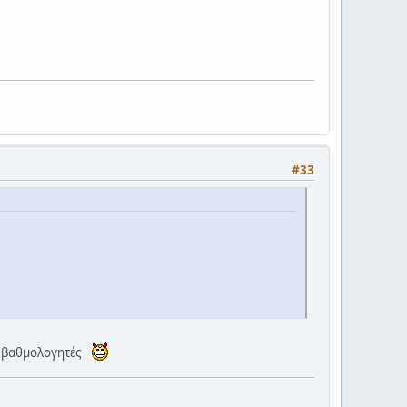
#33
ούς βαθμολογητές