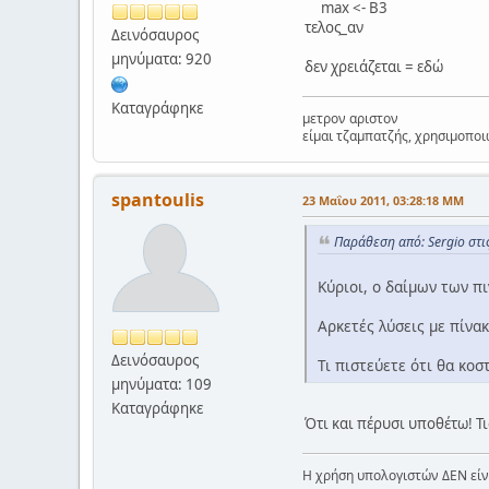
max <- B3
τελος_αν
Δεινόσαυρος
μηνύματα: 920
δεν χρειάζεται = εδώ
Καταγράφηκε
μετρον αριστον
είμαι τζαμπατζής, χρησιμοποι
spantoulis
23 Μαΐου 2011, 03:28:18 ΜΜ
Παράθεση από: Sergio στ
Κύριοι, ο δαίμων των π
Αρκετές λύσεις με πίνα
Δεινόσαυρος
Τι πιστεύετε ότι θα κοστ
μηνύματα: 109
Καταγράφηκε
Ότι και πέρυσι υποθέτω! Τ
Η χρήση υπολογιστών ΔΕΝ εί