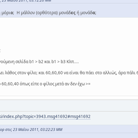
ις 23 Μαΐου 2011, 03:12:20 ΜΜ
 μόρι
ο
; Η μάλλον (ορθότερα) μονάδ
ες
ή μονάδ
α
;
π
ύμενη σελίδα b1 > b2 και b1 > b3 Κλπ....
ι λάθος στον φίλο; και 60,60,60 να είναι θα πάει στο αλλιώς, άρα πάλι 6
 60,60,40 όπως είπε ο φίλος μετά αν δεν έχω >=
steki/index.php?topic=3943.msg41692#msg41692
p στις 23 Μαΐου 2011, 03:22:23 ΜΜ