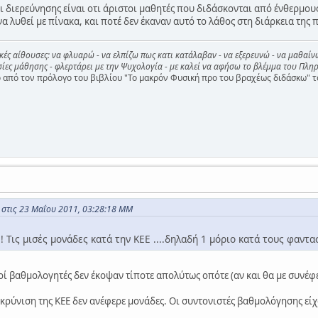
ι διερεύνησης είναι οτι άριστοι μαθητές που διδάσκονται από ένθερμο
να λυθεί με πίνακα, και ποτέ δεν έκαναν αυτό το λάθος στη διάρκεια της
ικές αίθουσες: να φλυαρώ - να ελπίζω πως κατι κατάλαβαν - να εξερευνώ - να μαθαίν
ες μάθησης - φλερτάρει με την Ψυχολογία - με καλεί να αφήσω το βλέμμα του Πληρ
από τον πρόλογο του βιβλίου "Το μακρόν Φυσική προ του βραχέως διδάσκω" τ
 στις 23 Μαΐου 2011, 03:28:18 ΜΜ
! Τις μισές μονάδες κατά την ΚΕΕ ....δηλαδή 1 μόριο κατά τους φα
ί βαθμολογητές δεν έκοψαν τίποτε απολύτως οπότε (αν και θα με συνέφερ
ευκρύνιση της ΚΕΕ δεν ανέφερε μονάδες. Οι συντονιστές βαθμολόγησης εί