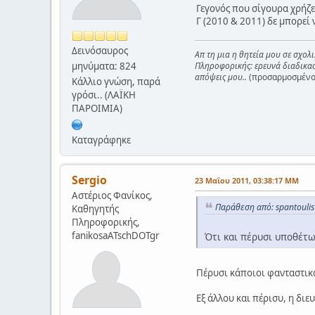
Γεγονός που σίγουρα χρήζε
Γ (2010 & 2011) δε μπορεί 
Δεινόσαυρος
Απ τη μια η θητεία μου σε σχολ
μηνύματα: 824
Πληροφορικής: ερευνά διαδικασί
απόψεις μου..
(προσαρμοσμένο 
Κάλλιο γνώση, παρά
γρόσι.. (ΛΑΪΚΗ
ΠΑΡΟΙΜΙΑ)
Καταγράφηκε
Sergio
23 Μαΐου 2011, 03:38:17 ΜΜ
Αστέριος Φανίκος,
Παράθεση από: spantoulis
Καθηγητής
Πληροφορικής,
fanikosaATschDOTgr
Ότι και πέρυσι υποθέτω
Πέρυσι κάποιοι φανταστικο
Εξ άλλου και πέρισυ, η δι