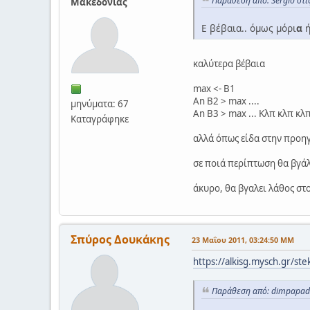
Παράθεση από: Sergio στ
Μακεδονίας
Ε βέβαια.. όμως μόρι
α
ή
καλύτερα βέβαια
max <- B1
An B2 > max ....
μηνύματα: 67
An B3 > max ... Κλπ κλπ κλ
Καταγράφηκε
αλλά όπως είδα στην προηγο
σε ποιά περίπτωση θα βγάλε
άκυρο, θα βγαλει λάθος στο
Σπύρος Δουκάκης
23 Μαΐου 2011, 03:24:50 ΜΜ
https://alkisg.mysch.gr/
Παράθεση από: dimpapado