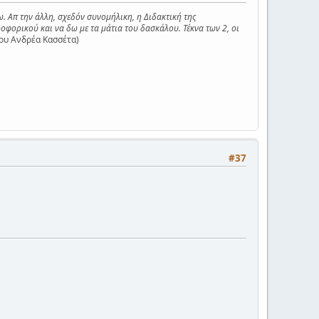
ω. Απ την άλλη, σχεδόν συνομήλικη, η Διδακτική της
οφορικού και να δω με τα μάτια του δασκάλου. Τέκνα των 2, οι
ου Ανδρέα Κασσέτα)
#37