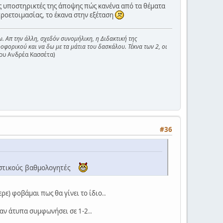
υς υποστηρικτές της άποψης πώς κανένα από τα θέματα
 προετοιμασίας, το έκανα στην εξέταση
ω. Απ την άλλη, σχεδόν συνομήλικη, η Διδακτική της
οφορικού και να δω με τα μάτια του δασκάλου. Τέκνα των 2, οι
ου Ανδρέα Κασσέτα)
#36
νταστικούς βαθμολογητές
ε) φοβάμαι πως θα γίνει το ίδιο..
χαν άτυπα συμφωνήσει σε 1-2..