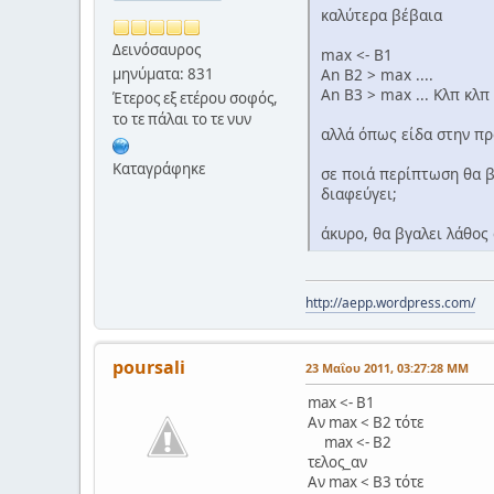
καλύτερα βέβαια
Δεινόσαυρος
max <- B1
An B2 > max ....
μηνύματα: 831
An B3 > max ... Κλπ κλπ
Έτερος εξ ετέρου σοφός,
το τε πάλαι το τε νυν
αλλά όπως είδα στην προ
Καταγράφηκε
σε ποιά περίπτωση θα βγ
διαφεύγει;
άκυρο, θα βγαλει λάθος 
http://aepp.wordpress.com/
poursali
23 Μαΐου 2011, 03:27:28 ΜΜ
max <- B1
Αν max < B2 τότε
max <- B2
τελος_αν
Aν max < B3 τότε