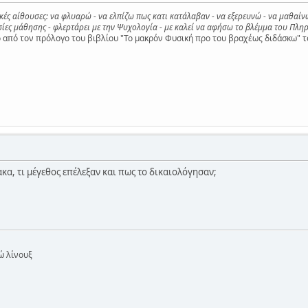
ικές αίθουσες: να φλυαρώ - να ελπίζω πως κατι κατάλαβαν - να εξερευνώ - να μαθαίν
ες μάθησης - φλερτάρει με την Ψυχολογία - με καλεί να αφήσω το βλέμμα του Πληρ
από τον πρόλογο του βιβλίου "Το μακρόν Φυσική προ του βραχέως διδάσκω" τ
ακα, τι μέγεθος επέλεξαν και πως το δικαιολόγησαν;
ώ λίνουξ