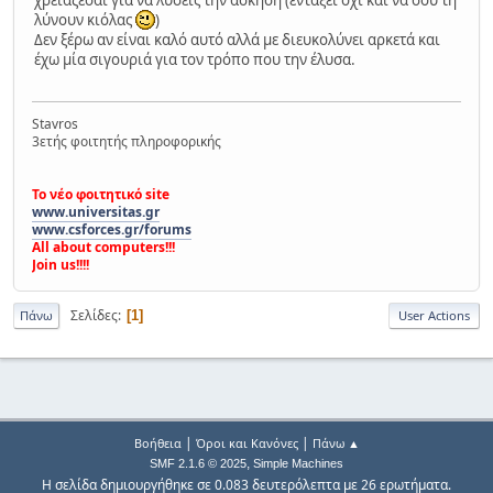
χρειάζεσαι για να λύσεις την άσκηση (εντάξει όχι και να σου τη
λύνουν κιόλας
)
Δεν ξέρω αν είναι καλό αυτό αλλά με διευκολύνει αρκετά και
έχω μία σιγουριά για τον τρόπο που την έλυσα.
Stavros
3ετής φοιτητής πληροφορικής
Το νέο φοιτητικό site
www.universitas.gr
www.csforces.gr/forums
All about computers!!!
Join us!!!!
Σελίδες
1
Πάνω
User Actions
|
|
Βοήθεια
Όροι και Κανόνες
Πάνω ▲
,
SMF 2.1.6 © 2025
Simple Machines
Η σελίδα δημιουργήθηκε σε 0.083 δευτερόλεπτα με 26 ερωτήματα.