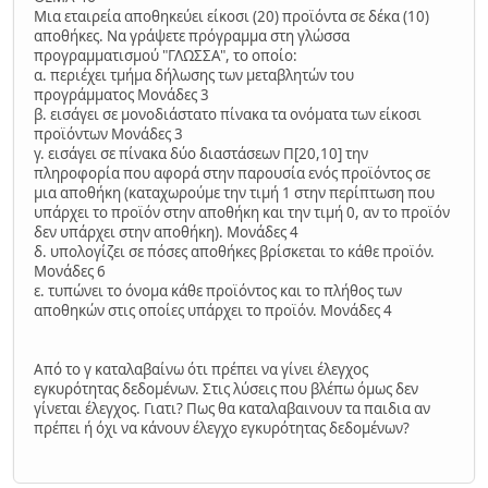
Μια εταιρεία αποθηκεύει είκοσι (20) προϊόντα σε δέκα (10)
αποθήκες. Να γράψετε πρόγραμμα στη γλώσσα
προγραμματισμού "ΓΛΩΣΣΑ", το οποίο:
α. περιέχει τμήμα δήλωσης των μεταβλητών του
προγράμματος Μονάδες 3
β. εισάγει σε μονοδιάστατο πίνακα τα ονόματα των είκοσι
προϊόντων Μονάδες 3
γ. εισάγει σε πίνακα δύο διαστάσεων Π[20,10] την
πληροφορία που αφορά στην παρουσία ενός προϊόντος σε
μια αποθήκη (καταχωρούμε την τιμή 1 στην περίπτωση που
υπάρχει το προϊόν στην αποθήκη και την τιμή 0, αν το προϊόν
δεν υπάρχει στην αποθήκη). Μονάδες 4
δ. υπολογίζει σε πόσες αποθήκες βρίσκεται το κάθε προϊόν.
Μονάδες 6
ε. τυπώνει το όνομα κάθε προϊόντος και το πλήθος των
αποθηκών στις οποίες υπάρχει το προϊόν. Μονάδες 4
Από το γ καταλαβαίνω ότι πρέπει να γίνει έλεγχος
εγκυρότητας δεδομένων. Στις λύσεις που βλέπω όμως δεν
γίνεται έλεγχος. Γιατι? Πως θα καταλαβαινουν τα παιδια αν
πρέπει ή όχι να κάνουν έλεγχο εγκυρότητας δεδομένων?