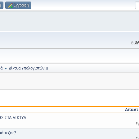
η
Εγγραφή
Ειδή
κά
Δίκτυα Υπολογιστών ΙΙ
►
Απαντ
Σ ΣΤΑ ΔΙΚΤΥΑ
Ε
ράπεζας?
Ε