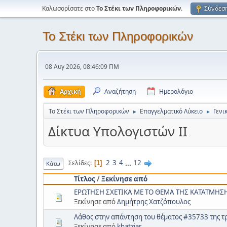
Καλωσορίσατε στο
Το Στέκι των Πληροφορικών
.
Σύνδεσ
Το Στέκι των Πληροφορικών
08 Αυγ 2026, 08:46:09 ΠΜ
Αρχική
Αναζήτηση
Ημερολόγιο
Το Στέκι των Πληροφορικών
Επαγγελματικό Λύκειο
Γενι
►
►
Δίκτυα Υπολογιστών ΙΙ
2
3
4
...
12
Σελίδες
1
Κάτω
Τίτλος
/
Ξεκίνησε από
ΕΡΩΤΗΣΗ ΣΧΕΤΙΚΑ ΜΕ ΤΟ ΘΕΜΑ ΤΗΣ ΚΑΤΑΤΜΗΣΗ
Ξεκίνησε από
Δημήτρης Χατζόπουλος
Λάθος στην απάντηση του θέματος #35733 της τ
Ξεκίνησε από
khatziar