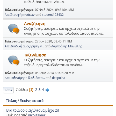
πολυδιάστατων πινάκων.
Τελευταίο μήνυμα:
07 Φεβ 2024, 09:31:04 ΜΜ
Απ: Στροφή πινάκων
από
student123432
Αναζήτηση
Συζητήσεις, ασκήσεις και αρχεία σχετικά με την
αναζήτηση στοιχείων σε πολυδιάστατους πίνακες.
Τελευταίο μήνυμα:
27 Ιαν 2020, 08:45:11 ΠΜ
Απ: Δυαδική αναζήτηση: γ...
από
Λαμπράκης Μανώλης
Ταξινόμηση
Συζητήσεις, ασκήσεις και αρχεία σχετικά με την
ταξινόμηση πολυδιάστατων πινάκων.
Τελευταίο μήνυμα:
05 Ιουν 2014, 01:06:20 ΜΜ
Απ: Ταξινόμηση δισδιάστα...
από
despoina
2
3
4
Σελίδες
1
Κάτω
Τίτλος
/
Ξεκίνησε από
Ένα τρίωρο διαγώνισμα μέχρι 2d
Ξεκίνησε από
nikolasmer