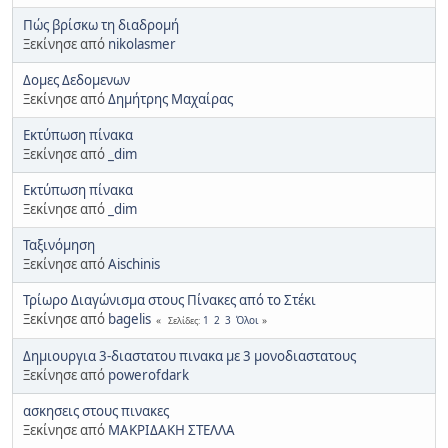
Πώς βρίσκω τη διαδρομή
Ξεκίνησε από
nikolasmer
Δομες Δεδομενων
Ξεκίνησε από
Δημήτρης Μαχαίρας
Εκτύπωση πίνακα
Ξεκίνησε από
_dim
Εκτύπωση πίνακα
Ξεκίνησε από
_dim
Ταξινόμηση
Ξεκίνησε από
Aischinis
Τρίωρο Διαγώνισμα στους Πίνακες από το Στέκι
Ξεκίνησε από
bagelis
1
2
3
Όλοι
Σελίδες
Δημιουργια 3-διαστατου πινακα με 3 μονοδιαστατους
Ξεκίνησε από
powerofdark
ασκησεις στους πινακες
Ξεκίνησε από
ΜΑΚΡΙΔΑΚΗ ΣΤΕΛΛΑ