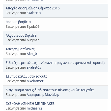
Απορία σε σημείωση Θέματος 2016
Ξεκίνησε από
akalest0s
άσκηση βοήθεια
Ξεκίνησε από Elpida09
Αλγόριθμος Dijkstra
Ξεκίνησε από bugman
Άσκηση με πίνακες
Ξεκίνησε από
Alex_01
Ειδικές περιπτώσεις πινάκων (τετραγωνικοί, τριγωνικοί, αραιοί)
Ξεκίνησε από
akalest0s
Έξυπνο καλάθι στο scroutz
Ξεκίνησε από
nikolasmer
Διαγώνισμα στους δισδιάστατους πίνακες και λειτουργίες
Ξεκίνησε από
Λαμπράκης Μανώλης
ΔΥΣΚΟΛΗ ΑΣΚΗΣΗ ΜΕ ΠΙΝΑΚΕΣ
Ξεκίνησε από
michael92