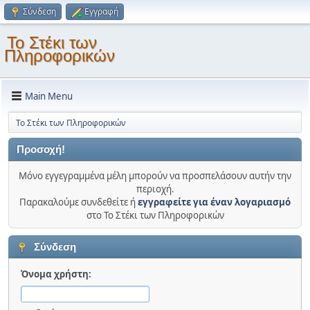
Σύνδεση
Εγγραφή
Το Στέκι των
Πληροφορικών
Main Menu
Το Στέκι των Πληροφορικών
Προσοχή!
Μόνο εγγεγραμμένα μέλη μπορούν να προσπελάσουν αυτήν την
περιοχή.
Παρακαλούμε συνδεθείτε ή
εγγραφείτε για έναν λογαριασμό
στο Το Στέκι των Πληροφορικών
Σύνδεση
Όνομα χρήστη: