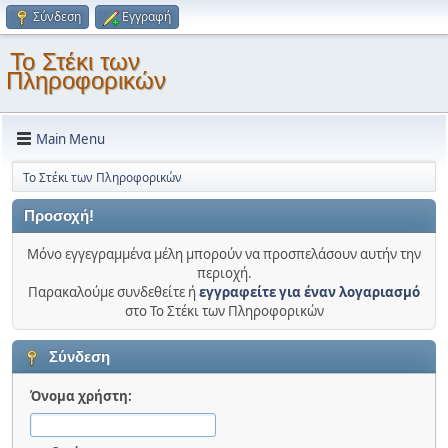
Σύνδεση
Εγγραφή
Το Στέκι των
Πληροφορικών
Main Menu
Το Στέκι των Πληροφορικών
Προσοχή!
Μόνο εγγεγραμμένα μέλη μπορούν να προσπελάσουν αυτήν την
περιοχή.
Παρακαλούμε συνδεθείτε ή
εγγραφείτε για έναν λογαριασμό
στο Το Στέκι των Πληροφορικών
Σύνδεση
Όνομα χρήστη: