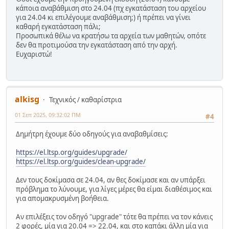
κάποια αναβάθμιση στο 24.04 (πχ εγκατάσταση του αρχείου
για 24.04 κι επιλέγουμε αναβάθμιση;) ή πρέπει να γίνει
καθαρή εγκατάσταση πάλι;
Προσωπικά θέλω να κρατήσω τα αρχεία των μαθητών, οπότε
δεν θα προτιμούσα την εγκατάσταση από την αρχή.
Ευχαριστώ!
alkisg
Τεχνικός / καθαρίστρια
01 Σεπ 2025, 09:32:02 ΠΜ
#4
Δημήτρη έχουμε δύο οδηγούς για αναβαθμίσεις:
https://el.ltsp.org/guides/upgrade/
https://el.ltsp.org/guides/clean-upgrade/
Δεν τους δοκίμασα σε 24.04, αν θες δοκίμασε και αν υπάρξει
πρόβλημα το λύνουμε, για λίγες μέρες θα είμαι διαθέσιμος και
για απομακρυσμένη βοήθεια.
Αν επιλέξεις τον οδηγό "upgrade" τότε θα πρέπει να τον κάνεις
2 φορές, μία για 20.04 => 22.04, και στο καπάκι άλλη μία για