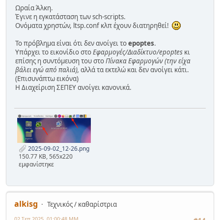
Ωραία Άλκη.
Έγινε η εγκατάσταση των sch-scripts.
Ονόματα χρηστών, ltsp.conf κλπ έχουν διατηρηθεί!
Το πρόβλημα είναι ότι δεν ανοίγει το
epoptes
.
Υπάρχει το εικονίδιο στο
Εφαρμογές/Διαδίκτυο/epoptes
κι
επίσης η συντόμευση του στο
Πίνακα Εφαρμογών (την είχα
βάλει εγώ από παλιά),
αλλά τα εκτελώ και δεν ανοίγει κάτι.
(Επισυνάπτω εικόνα)
Η Διαχείριση ΣΕΠΕΥ ανοίγει κανονικά.
2025-09-02_12-26.png
150.77 KB, 565x220
εμφανίστηκε
alkisg
Τεχνικός / καθαρίστρια
02 Σεπ 2025, 01:00:48 ΜΜ