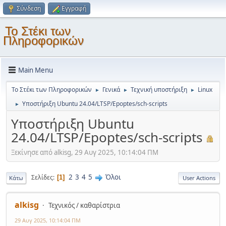
Σύνδεση
Εγγραφή
Το Στέκι των
Πληροφορικών
Main Menu
Το Στέκι των Πληροφορικών
Γενικά
Τεχνική υποστήριξη
Linux
►
►
►
Υποστήριξη Ubuntu 24.04/LTSP/Epoptes/sch-scripts
►
Υποστήριξη Ubuntu
24.04/LTSP/Epoptes/sch-scripts
Ξεκίνησε από alkisg, 29 Αυγ 2025, 10:14:04 ΠΜ
2
3
4
5
Όλοι
Σελίδες
1
Κάτω
User Actions
alkisg
Τεχνικός / καθαρίστρια
29 Αυγ 2025, 10:14:04 ΠΜ