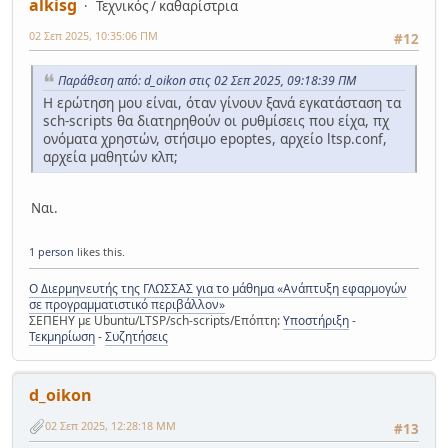
alkisg
Τεχνικός / καθαρίστρια
02 Σεπ 2025, 10:35:06 ΠΜ
#12
Παράθεση από: d_oikon στις 02 Σεπ 2025, 09:18:39 ΠΜ
Η ερώτηση μου είναι, όταν γίνουν ξανά εγκατάσταση τα
sch-scripts θα διατηρηθούν οι ρυθμίσεις που είχα, πχ
ονόματα χρηστών, στήσιμο epoptes, αρχείο ltsp.conf,
αρχεία μαθητών κλπ;
Ναι.
1 person
likes this.
Ο Διερμηνευτής της ΓΛΩΣΣΑΣ για το μάθημα «Ανάπτυξη εφαρμογών
σε προγραμματιστικό περιβάλλον»
ΣΕΠΕΗΥ με Ubuntu/LTSP/sch-scripts/Επόπτη:
Υποστήριξη
-
Τεκμηρίωση
-
Συζητήσεις
d_oikon
02 Σεπ 2025, 12:28:18 ΜΜ
#13