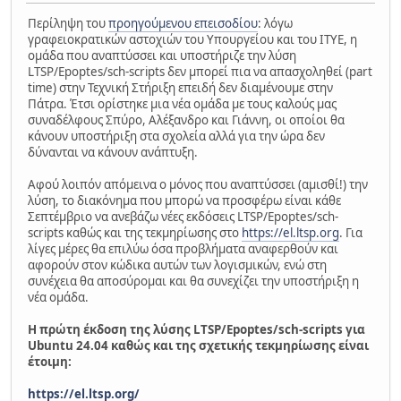
Περίληψη του
προηγούμενου επεισοδίου
: λόγω
γραφειοκρατικών αστοχιών του Υπουργείου και του ΙΤΥΕ, η
ομάδα που αναπτύσσει και υποστήριζε την λύση
LTSP/Epoptes/sch-scripts δεν μπορεί πια να απασχοληθεί (part
time) στην Τεχνική Στήριξη επειδή δεν διαμένουμε στην
Πάτρα. Έτσι ορίστηκε μια νέα ομάδα με τους καλούς μας
συναδέλφους Σπύρο, Αλέξανδρο και Γιάννη, οι οποίοι θα
κάνουν υποστήριξη στα σχολεία αλλά για την ώρα δεν
δύνανται να κάνουν ανάπτυξη.
Αφού λοιπόν απόμεινα ο μόνος που αναπτύσσει (αμισθί!) την
λύση, το διακόνημα που μπορώ να προσφέρω είναι κάθε
Σεπτέμβριο να ανεβάζω νέες εκδόσεις LTSP/Epoptes/sch-
scripts καθώς και της τεκμηρίωσης στο
https://el.ltsp.org
. Για
λίγες μέρες θα επιλύω όσα προβλήματα αναφερθούν και
αφορούν στον κώδικα αυτών των λογισμικών, ενώ στη
συνέχεια θα αποσύρομαι και θα συνεχίζει την υποστήριξη η
νέα ομάδα.
Η πρώτη έκδοση της λύσης LTSP/Epoptes/sch-scripts για
Ubuntu 24.04 καθώς και της σχετικής τεκμηρίωσης είναι
έτοιμη:
https://el.ltsp.org/