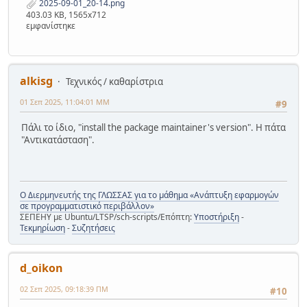
2025-09-01_20-14.png
403.03 KB, 1565x712
εμφανίστηκε
alkisg
Τεχνικός / καθαρίστρια
01 Σεπ 2025, 11:04:01 ΜΜ
#9
Πάλι το ίδιο, "install the package maintainer's version". Η πάτα
"Αντικατάσταση".
Ο Διερμηνευτής της ΓΛΩΣΣΑΣ για το μάθημα «Ανάπτυξη εφαρμογών
σε προγραμματιστικό περιβάλλον»
ΣΕΠΕΗΥ με Ubuntu/LTSP/sch-scripts/Επόπτη:
Υποστήριξη
-
Τεκμηρίωση
-
Συζητήσεις
d_oikon
02 Σεπ 2025, 09:18:39 ΠΜ
#10