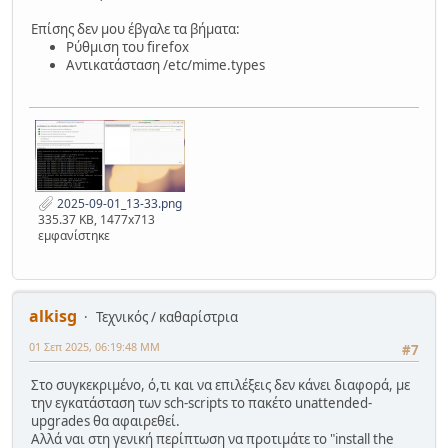
Επίσης δεν μου έβγαλε τα βήματα:
Ρύθμιση του firefox
Αντικατάσταση /etc/mime.types
2025-09-01_13-33.png
335.37 KB, 1477x713
εμφανίστηκε
alkisg
Τεχνικός / καθαρίστρια
01 Σεπ 2025, 06:19:48 ΜΜ
#7
Στο συγκεκριμένο, ό,τι και να επιλέξεις δεν κάνει διαφορά, με
την εγκατάσταση των sch-scripts το πακέτο unattended-
upgrades θα αφαιρεθεί.
Αλλά ναι στη γενική περίπτωση να προτιμάτε το "install the