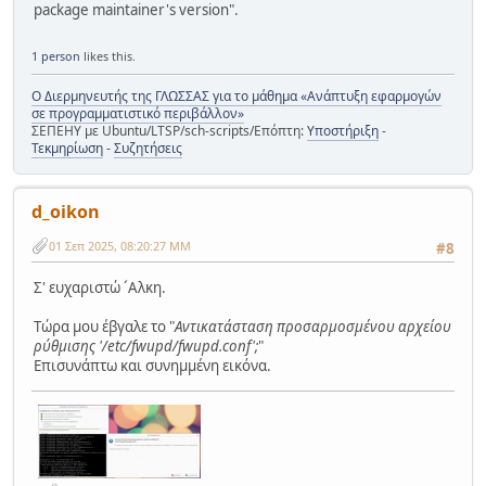
package maintainer's version".
1 person
likes this.
Ο Διερμηνευτής της ΓΛΩΣΣΑΣ για το μάθημα «Ανάπτυξη εφαρμογών
σε προγραμματιστικό περιβάλλον»
ΣΕΠΕΗΥ με Ubuntu/LTSP/sch-scripts/Επόπτη:
Υποστήριξη
-
Τεκμηρίωση
-
Συζητήσεις
d_oikon
01 Σεπ 2025, 08:20:27 ΜΜ
#8
Σ' ευχαριστώ ´Aλκη.
Tώρα μου έβγαλε το "
Aντικατάσταση προσαρμοσμένου αρχείου
ρύθμισης '/etc/fwupd/fwupd.conf';
"
Eπισυνάπτω και συνημμένη εικόνα.