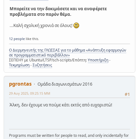
Μπορείτε να την δοκιμάσετε και να αναφέρετε
προβλήματα στο παρόν θέμα.
...Καλή σχολική χρονιά σε όλους!
12 people
like this.
Ο Διερμηνευτής της ΓΛΩΣΣΑΣ για το μάθημα «Ανάπτυξη εφαρμογών
σε προγραμματιστικό περιβάλλον»
ΣΕΠΕΗΥ με Ubuntu/LTSP/sch-scripts/Επόπτη:
Υποστήριξη
-
Τεκμηρίωση
-
Συζητήσεις
pgrontas
Ομάδα διαγωνισμάτων 2016
29 Αυγ 2025, 09:25:15 ΜΜ
#1
Άλκη, δεν έχουμε να πούμε κάτι εκτός από ευχαριστώ!
Programs must be written for people to read, and only incidentally for