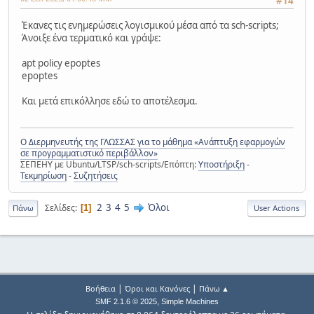
#14
Έκανες τις ενημερώσεις λογισμικού μέσα από τα sch-scripts;
Άνοιξε ένα τερματικό και γράψε:
apt policy epoptes
epoptes
Και μετά επικόλλησε εδώ το αποτέλεσμα.
Ο Διερμηνευτής της ΓΛΩΣΣΑΣ για το μάθημα «Ανάπτυξη εφαρμογών
σε προγραμματιστικό περιβάλλον»
ΣΕΠΕΗΥ με Ubuntu/LTSP/sch-scripts/Επόπτη:
Υποστήριξη
-
Τεκμηρίωση
-
Συζητήσεις
2
3
4
5
Όλοι
Σελίδες
1
Πάνω
User Actions
|
|
Βοήθεια
Όροι και Κανόνες
Πάνω ▲
,
SMF 2.1.6 © 2025
Simple Machines