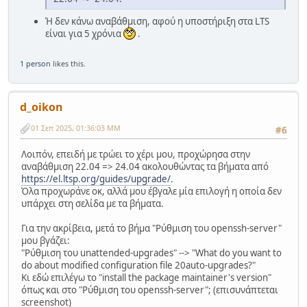
Ή δεν κάνω αναβάθμιση, αφού η υποστήριξη στα LTS
είναι για 5 χρόνια
.
1 person
likes this.
d_oikon
01 Σεπ 2025, 01:36:03 ΜΜ
#6
Λοιπόν, επειδή με τρώει το χέρι μου, προχώρησα στην
αναβάθμιση 22.04 => 24.04 ακολουθώντας τα βήματα από
https://el.ltsp.org/guides/upgrade/
.
Όλα προχωράνε οκ, αλλά μου έβγαλε μία επιλογή η οποία δεν
υπάρχει στη σελίδα με τα βήματα.
Για την ακρίβεια, μετά το βήμα "Ρύθμιση του openssh-server"
μου βγάζει:
"Ρύθμιση του unattended-upgrades" --> "What do you want to
do about modified configuration file 20auto-upgrades?"
Κι εδώ επιλέγω το "install the package maintainer's version"
όπως και στο "Ρύθμιση του openssh-server"; (επισυνάπτεται
screenshot)