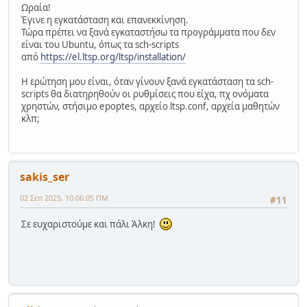
Ωραία!
Έγινε η εγκατάσταση και επανεκκίνηση.
Τώρα πρέπει να ξανά εγκαταστήσω τα προγράμματα που δεν
είναι του Ubuntu, όπως τα sch-scripts
από
https://el.ltsp.org/ltsp/installation/
Η ερώτηση μου είναι, όταν γίνουν ξανά εγκατάσταση τα sch-
scripts θα διατηρηθούν οι ρυθμίσεις που είχα, πχ ονόματα
χρηστών, στήσιμο epoptes, αρχείο ltsp.conf, αρχεία μαθητών
κλπ;
sakis_ser
02 Σεπ 2025, 10:06:05 ΠΜ
#11
Σε ευχαριστούμε και πάλι Άλκη!