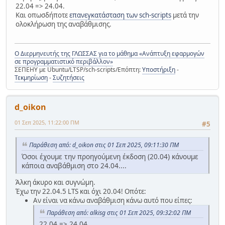
22.04 => 24.04.
Και οπωσδήποτε
επανεγκατάσταση των sch-scripts
μετά την
ολοκλήρωση της αναβάθμισης.
Ο Διερμηνευτής της ΓΛΩΣΣΑΣ για το μάθημα «Ανάπτυξη εφαρμογών
σε προγραμματιστικό περιβάλλον»
ΣΕΠΕΗΥ με Ubuntu/LTSP/sch-scripts/Επόπτη:
Υποστήριξη
-
Τεκμηρίωση
-
Συζητήσεις
d_oikon
01 Σεπ 2025, 11:22:00 ΠΜ
#5
Παράθεση από: d_oikon στις 01 Σεπ 2025, 09:11:30 ΠΜ
Όσοι έχουμε την προηγούμενη έκδοση (20.04) κάνουμε
κάποια αναβάθμιση στο 24.04....
Άλκη άκυρο και συγνώμη.
Έχω την 22.04.5 LTS και όχι 20.04! Οπότε:
Αν είναι να κάνω αναβάθμιση κάνω αυτό που είπες:
Παράθεση από: alkisg στις 01 Σεπ 2025, 09:32:02 ΠΜ
22.04 => 24.04.